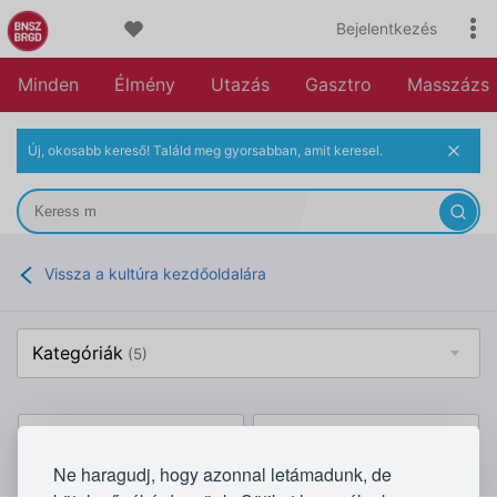
Bejelentkezés
Minden
Élmény
Utazás
Gasztro
Masszázs
Új, okosabb kereső! Találd meg gyorsabban, amit keresel.
Vissza a kultúra kezdőoldalára
Kategóriák
(5)
Szűrők
Rendezés
Ne haragudj, hogy azonnal letámadunk, de