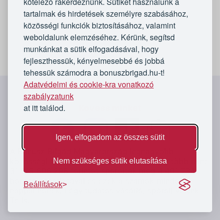
kötelező rákérdeznünk. Sütiket használunk a
tartalmak és hirdetések személyre szabásához,
közösségi funkciók biztosításához, valamint
weboldalunk elemzéséhez. Kérünk, segítsd
munkánkat a sütik elfogadásával, hogy
fejleszthessük, kényelmesebbé és jobbá
tehessük számodra a bonuszbrigad.hu-t!
Adatvédelmi és cookie-kra vonatkozó
`
szabályzatunk
at itt találod.
Kövess minket
Igen, elfogadom az összes sütit
A Bónusz Brigád Magyarország legnagyobb
közösségi vásárló oldala. Vásárlóink eddig több mint
Nem szükséges sütik elutasítása
31 918 606 298
forintot spóroltak meg 4 401 734
bónusz vásárlásával és ezek a számok minden
Beállítások
nappal nőnek. Légy tudatos vásárló, spórolj velünk
Te is.