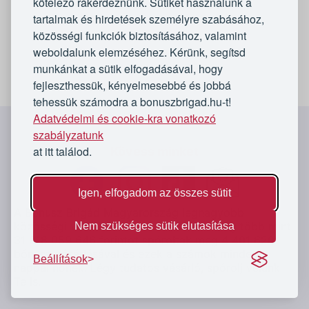
kötelező rákérdeznünk. Sütiket használunk a
tartalmak és hirdetések személyre szabásához,
közösségi funkciók biztosításához, valamint
weboldalunk elemzéséhez. Kérünk, segítsd
munkánkat a sütik elfogadásával, hogy
fejleszthessük, kényelmesebbé és jobbá
tehessük számodra a bonuszbrigad.hu-t!
Adatvédelmi és cookie-kra vonatkozó
`
szabályzatunk
at itt találod.
Kövess minket
Igen, elfogadom az összes sütit
A Bónusz Brigád Magyarország legnagyobb
közösségi vásárló oldala. Vásárlóink eddig több mint
Nem szükséges sütik elutasítása
31 918 059 646
forintot spóroltak meg 4 401 620
bónusz vásárlásával és ezek a számok minden
Beállítások
nappal nőnek. Légy tudatos vásárló, spórolj velünk
Te is.