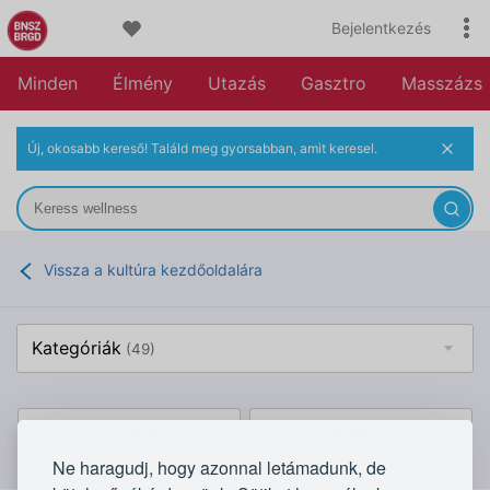
Bejelentkezés
Minden
Élmény
Utazás
Gasztro
Masszázs
Új, okosabb kereső! Találd meg gyorsabban, amit keresel.
Vissza a kultúra kezdőoldalára
Kategóriák
(49)
Szűrők
Rendezés
Ne haragudj, hogy azonnal letámadunk, de