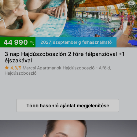
44 990
2027. szeptemberig felhasználható
Ft
3 nap Hajdúszoboszlón 2 főre félpanzióval +1
éjszakával
4,8/5
Marcsi Apartmanok Hajdúszoboszló - Alföld,
Hajdúszoboszló
Több hasonló ajánlat megjelenítése