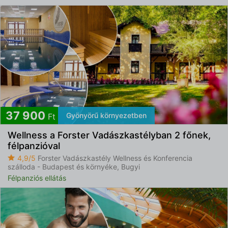
37 900
Gyönyörű környezetben
Ft
Wellness a Forster Vadászkastélyban 2 főnek,
félpanzióval
4,9/5
Forster Vadászkastély Wellness és Konferencia
szálloda - Budapest és környéke, Bugyi
Félpanziós ellátás