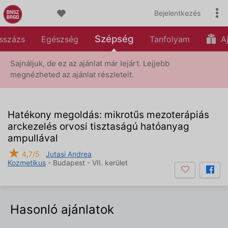
Bejelentkezés
Szépség
sszázs
Egészség
Tanfolyam
Aj
Sajnáljuk, de ez az ajánlat már lejárt. Lejjebb
megnézheted az ajánlat részleteit.
Hatékony megoldás: mikrotűs mezoterápiás
arckezelés orvosi tisztaságú hatóanyag
ampullával
★
4,7/5
Jutasi Andrea
Kozmetikus
- Budapest - VII. kerület
Hasonló ajánlatok