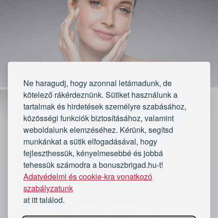
Ne haragudj, hogy azonnal letámadunk, de
kötelező rákérdeznünk. Sütiket használunk a
tartalmak és hirdetések személyre szabásához,
közösségi funkciók biztosításához, valamint
weboldalunk elemzéséhez. Kérünk, segítsd
munkánkat a sütik elfogadásával, hogy
fejleszthessük, kényelmesebbé és jobbá
tehessük számodra a bonuszbrigad.hu-t!
Lejárt
Adatvédelmi és cookie-kra vonatkozó
`
szabályzatunk
★★★★★
★★★★★
at itt találod.
Kövess minket
48 értékelés
Az ajánlat lejárt
3 vásárló