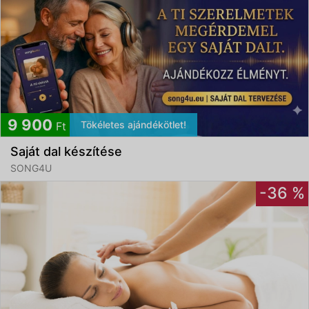
9 900
Tökéletes ajándékötlet!
Ft
Saját dal készítése
SONG4U
-36 %