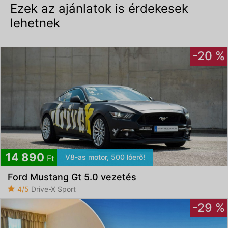
Ezek az ajánlatok is érdekesek
lehetnek
-20 %
14 890
V8-as motor, 500 lóerő!
Ft
Ford Mustang Gt 5.0 vezetés
4/5
Drive-X Sport
-29 %