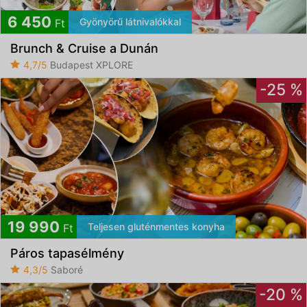
6 450
Gyönyörű látnivalókkal
Ft
Brunch & Cruise a Dunán
4,7/5
Budapest XPLORE
-25 %
19 990
Teljesen gluténmentes konyha
Ft
Páros tapasélmény
4,3/5
Saboré
-20 %