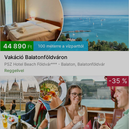
44 890
100 méterre a vízparttól
Ft
Vakáció Balatonföldváron
PSZ Hotel Beach Földvár*** - Balaton, Balatonföldvár
Reggelivel
-35 %