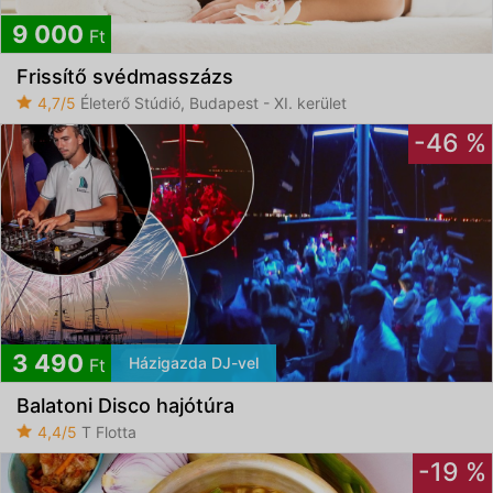
9 000
Ft
Frissítő svédmasszázs
4,7/5
Életerő Stúdió, Budapest - XI. kerület
-46 %
3 490
Házigazda DJ-vel
Ft
Balatoni Disco hajótúra
4,4/5
T Flotta
-19 %