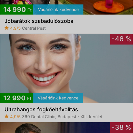
14 990
Vásárlóink kedvence
Ft
Jóbarátok szabadulószoba
4,9/5
Central Pest
-46 %
12 990
Vásárlóink kedvence
Ft
Ultrahangos fogkőeltávolítás
4,9/5
360 Dental Clinic, Budapest - XIII. kerület
-38 %