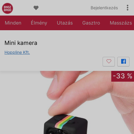
Bejelentkezés
Minden
Élmény
Utazás
Gasztro
Masszázs
Mini kamera
Hoppline Kft.
-33 %