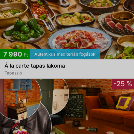
7 990
Autentikus mediterrán fogások
Ft
Á la carte tapas lakoma
Tapassio
-25 %