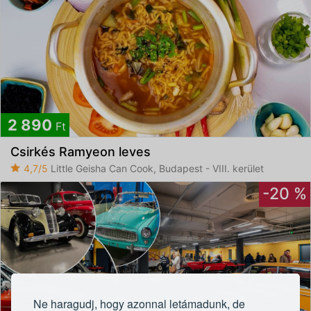
2 890
Ft
Csirkés Ramyeon leves
4,7/5
Little Geisha Can Cook, Budapest - VIII. kerület
-20 %
Ne haragudj, hogy azonnal letámadunk, de