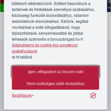
kötelező rákérdeznünk. Sütiket használunk a
3 190
Vásárlóink kedvence!
Ft
tartalmak és hirdetések személyre szabásához,
közösségi funkciók biztosításához, valamint
365 Oldtimer Museum belépő
weboldalunk elemzéséhez. Kérünk, segítsd
4,8/5
365 Oldtimer Museum
munkánkat a sütik elfogadásával, hogy
fejleszthessük, kényelmesebbé és jobbá
tehessük számodra a bonuszbrigad.hu-t!
Adatvédelmi és cookie-kra vonatkozó
`
szabályzatunk
at itt találod.
Kövess minket
Igen, elfogadom az összes sütit
A Bónusz Brigád Magyarország legnagyobb
közösségi vásárló oldala. Vásárlóink eddig több mint
Nem szükséges sütik elutasítása
31 918 847 893
forintot spóroltak meg 4 401 775
bónusz vásárlásával és ezek a számok minden
Beállítások
nappal nőnek. Légy tudatos vásárló, spórolj velünk
Te is.