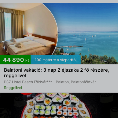
44 890
100 méterre a vízparttól
Ft
Balatoni vakáció: 3 nap 2 éjszaka 2 fő részére,
reggelivel
PSZ Hotel Beach Földvár*** - Balaton, Balatonföldvár
Reggelivel