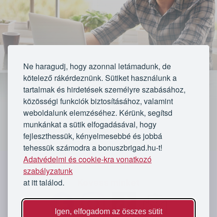
Ne haragudj, hogy azonnal letámadunk, de
kötelező rákérdeznünk. Sütiket használunk a
tartalmak és hirdetések személyre szabásához,
közösségi funkciók biztosításához, valamint
weboldalunk elemzéséhez. Kérünk, segítsd
munkánkat a sütik elfogadásával, hogy
fejleszthessük, kényelmesebbé és jobbá
tehessük számodra a bonuszbrigad.hu-t!
Lejárt
Adatvédelmi és cookie-kra vonatkozó
`
szabályzatunk
at itt találod.
Kövess minket
Az ajánlat lejárt
2 vásárló
Igen, elfogadom az összes sütit