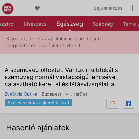
Bejelentkezés
Egészség
asztro
Masszázs
Szépség
Tanfo
Sajnáljuk, de ez az ajánlat már lejárt. Lejjebb
megnézheted az ajánlat részleteit.
A szemüveg öltöztet: Varilux multifokális
szemüveg normál vastagságú lencsével,
választható kerettel és látásvizsgálattal
EyeStyle Optika
- Budapest - VII. kerület
Széles szemüvegkeret kínálat
Hasonló ajánlatok