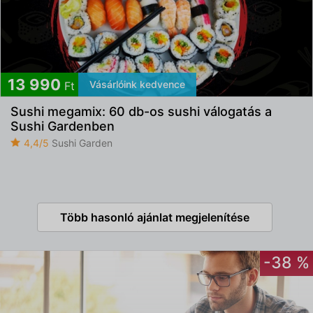
13 990
Vásárlóink kedvence
Ft
Sushi megamix: 60 db-os sushi válogatás a
Sushi Gardenben
4,4/5
Sushi Garden
Több hasonló ajánlat megjelenítése
-38 %