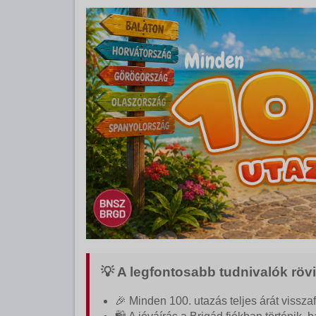
💡 A legfontosabb tudnivalók röv
🎉 Minden 100. utazás teljes árát visszaf