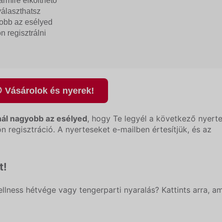
bármire elkölthető
választhatsz
yobb az esélyed
n regisztrálni
 Vásárolok és nyerek!
nál nagyobb az esélyed
, hogy Te legyél a következő nyerte
 regisztráció. A nyerteseket e-mailben értesítjük, és az
t!
llness hétvége vagy tengerparti nyaralás? Kattints arra, am