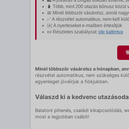
🛍️ A jóváírás a Brigád fiókban történik, 
🧳 Több, mint 200 utazás bónusz közül 
📅 Minél többször vásárolsz, annál nag
✅ A részvétel automatikus, nem kell külö
✉️ A nyerteseket e-mailben értesítjük
📜 Részletes szabályzat:
ide kattintva

Minél többször vásárolsz a hónapban, an
részvétel automatikus, nem szükséges külön
egyenleget jóváírjuk a fiókjukban.
Válaszd ki a kedvenc utazásoda
Balatoni pihenés, családi kikapcsolódás, we
most a legjobban csábít!