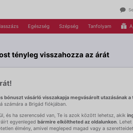
Se
asszázs
Egészség
Szépség
Tanfolyam
A
st tényleg visszahozza az árát
rát!
s bónuszt vásárló visszakapja megvásárolt utazásának a t
á számára a Brigád fiókjában.
l, és ha szerencséd van, Te is azok között lehetsz, akik
in
áírt egyenleged
bármire elköltheted az oldalunkon
. Lehet
etetlen élmény, amivel megleped magad vagy a szeretteidet