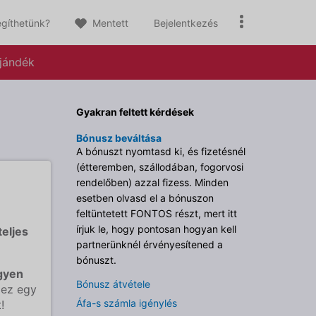
gíthetünk?
Mentett
Bejelentkezés
jándék
Gyakran feltett kérdések
Bónusz beváltása
A bónuszt nyomtasd ki, és fizetésnél
(étteremben, szállodában, fogorvosi
rendelőben) azzal fizess. Minden
esetben olvasd el a bónuszon
feltüntetett FONTOS részt, mert itt
írjuk le, hogy pontosan hogyan kell
eljes
partnerünknél érvényesítened a
bónuszt.
gyen
Bónusz átvétele
 ez egy
Áfa-s számla igénylés
!