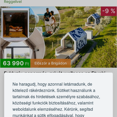
Reggelivel
-9 %
63 990
Először a Brigádon
Ft
Exkluzív, panormás, privát wellness az Etyeki
Öreghegyen
Ne haragudj, hogy azonnal letámadunk, de
Hello Wood Resorts - Balaton, Vigántpetend
kötelező rákérdeznünk. Sütiket használunk a
tartalmak és hirdetések személyre szabásához,
1
2
közösségi funkciók biztosításához, valamint
weboldalunk elemzéséhez. Kérünk, segítsd
Tovább
munkánkat a sütik elfogadásával, hogy