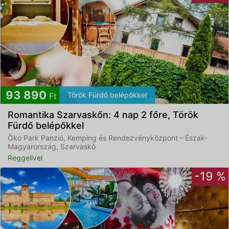
93 890
Török Fürdő belépőkkel
Ft
Romantika Szarvaskőn: 4 nap 2 főre, Török
Fürdő belépőkkel
Öko Park Panzió, Kemping és Rendezvényközpont - Észak-
Magyarország, Szarvaskő
Reggelivel
-19 %