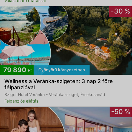
Választható ellátással
-30 %
79 890
Gyönyörű környezetben
Ft
Wellness a Veránka-szigeten: 3 nap 2 főre
félpanzióval
Sziget Hotel Veránka - Veránka-sziget, Érsekcsanád
Félpanziós ellátás
-50 %