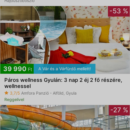
Hajdúszoboszló
-53 %
39 990
A Vár és a Várfürdő mellett!
Ft
Páros wellness Gyulán: 3 nap 2 éj 2 fő részére,
wellnessel
3,7/5
Amfora Panzió - Alföld, Gyula
Reggelivel
-27 %