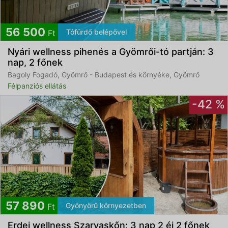
56 500
Tófürdő belépővel
Ft
Nyári wellness pihenés a Gyömrői-tó partján: 3
nap, 2 főnek
Bagoly Fogadó, Gyömrő - Budapest és környéke, Gyömrő
Félpanziós ellátás
-42 %
57 890
Gyönyörű környezetben
Ft
Erdei wellness Szarvaskőn: 3 nap 2 éj 2 főnek