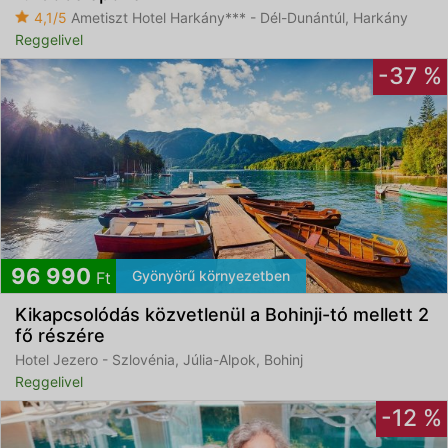
4,1/5
Ametiszt Hotel Harkány*** - Dél-Dunántúl, Harkány
Reggelivel
-37 %
96 990
Gyönyörű környezetben
Ft
Kikapcsolódás közvetlenül a Bohinji-tó mellett 2
fő részére
Hotel Jezero - Szlovénia, Júlia-Alpok, Bohinj
Reggelivel
-12 %