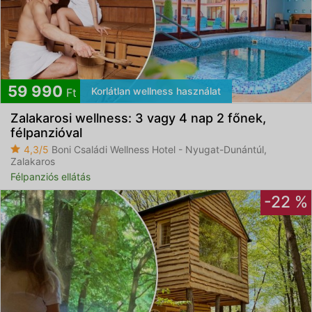
59 990
Korlátlan wellness használat
Ft
Zalakarosi wellness: 3 vagy 4 nap 2 főnek,
félpanzióval
4,3/5
Boni Családi Wellness Hotel - Nyugat-Dunántúl,
Zalakaros
Félpanziós ellátás
-22 %