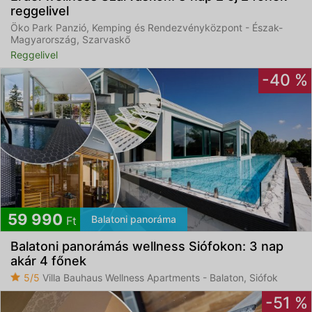
reggelivel
Öko Park Panzió, Kemping és Rendezvényközpont - Észak-
Magyarország, Szarvaskő
Reggelivel
-40 %
59 990
Balatoni panoráma
Ft
Balatoni panorámás wellness Siófokon: 3 nap
akár 4 főnek
5/5
Villa Bauhaus Wellness Apartments - Balaton, Siófok
-51 %