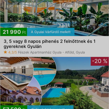
21 990
A Gyulai Várfürdő mellett
Ft
3, 5 vagy 8 napos pihenés 2 felnőttnek és 1
gyereknek Gyulán
4,3/5
Fészek Apartmanház Gyula - Alföld, Gyula
-20 %