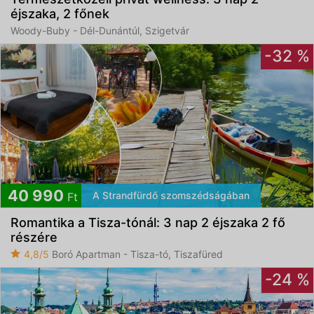
éjszaka, 2 főnek
Woody-Buby - Dél-Dunántúl, Szigetvár
-32 %
40 990
A Strandfürdő szomszédságában
Ft
Romantika a Tisza-tónál: 3 nap 2 éjszaka 2 fő
részére
4,8/5
Boró Apartman - Tisza-tó, Tiszafüred
-24 %