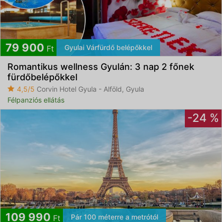
79 900
Gyulai Várfürdő belépőkkel
Ft
Romantikus wellness Gyulán: 3 nap 2 főnek
fürdőbelépőkkel
4,5/5
Corvin Hotel Gyula - Alföld, Gyula
Félpanziós ellátás
-24 %
109 990
Pár 100 méterre a metrótól
Ft