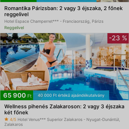
Romantika Párizsban: 2 vagy 3 éjszaka, 2 főnek
reggelivel
Hotel Espace Champerret*** - Franciaország, Párizs
Reggelivel
-23 %
65 900
40 000 Ft értékű ajaándékutalvány
Ft
Wellness pihenés Zalakaroson: 2 vagy 3 éjszaka
két főnek
4/5
Hotel Venus*** Superior Zalakaros - Nyugat-Dunántúl,
Zalakaros