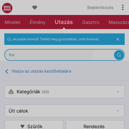
Bejelentkezés
Utazás
Minden
Élmény
Gasztro
Masszáz
Új, okosabb kereső! Találd meg gyorsabban, amit keresel.
Vissza az utazás kezdőoldalára
Kategóriák
(45)
Úti célok
Szűrők
Rendezés