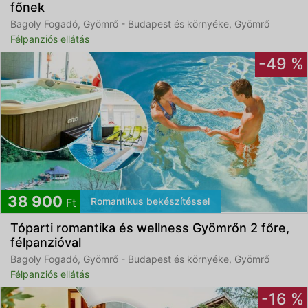
főnek
Bagoly Fogadó, Gyömrő - Budapest és környéke, Gyömrő
Félpanziós ellátás
-49 %
38 900
Romantikus bekészítéssel
Ft
Tóparti romantika és wellness Gyömrőn 2 főre,
félpanzióval
Bagoly Fogadó, Gyömrő - Budapest és környéke, Gyömrő
Félpanziós ellátás
-16 %