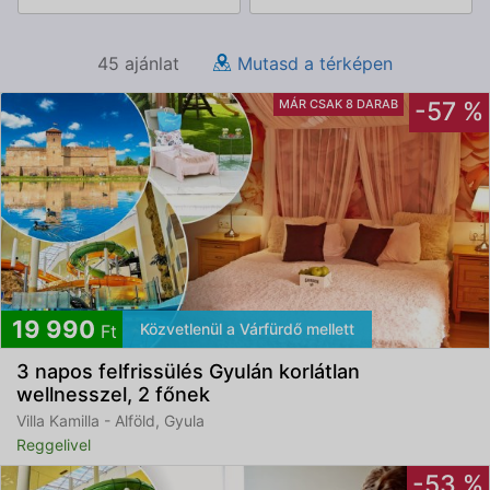
45 ajánlat
Mutasd a térképen
MÁR CSAK 8 DARAB
-57 %
19 990
Közvetlenül a Várfürdő mellett
Ft
3 napos felfrissülés Gyulán korlátlan
wellnesszel, 2 főnek
Villa Kamilla - Alföld, Gyula
Reggelivel
-53 %