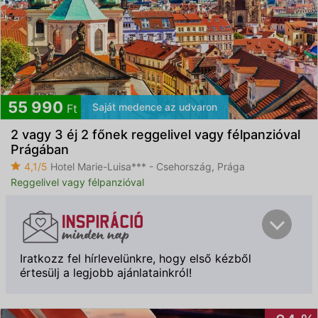
55 990
Saját medence az udvaron
Ft
2 vagy 3 éj 2 főnek reggelivel vagy félpanzióval
Prágában
4,1/5
Hotel Marie-Luisa*** - Csehország, Prága
Reggelivel vagy félpanzióval
Iratkozz fel hírlevelünkre, hogy első kézből
értesülj a legjobb ajánlatainkról!