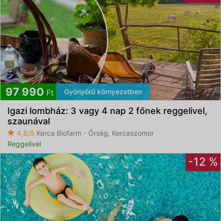
97 990
Gyönyörű környezetben
Ft
Igazi lombház: 3 vagy 4 nap 2 főnek reggelivel,
szaunával
4,8/5
Kerca Biofarm - Őrség, Kercaszomor
Reggelivel
-12 %