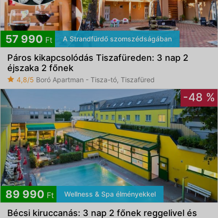
57 990
A Strandfürdő szomszédságában
Ft
Páros kikapcsolódás Tiszafüreden: 3 nap 2
éjszaka 2 főnek
4,8/5
Boró Apartman - Tisza-tó, Tiszafüred
-48 %
89 990
Wellness & Spa élményekkel
Ft
Bécsi kiruccanás: 3 nap 2 főnek reggelivel és