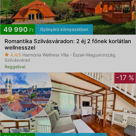
49 990
Gyönyörű környezetben
Ft
Romantika Szilvásváradon: 2 éj 2 főnek korlátlan
wellnesszel
4,4/5
Harmónia Wellness Villa - Észak-Magyarország,
Szilvásvárad
Reggelivel
-17 %