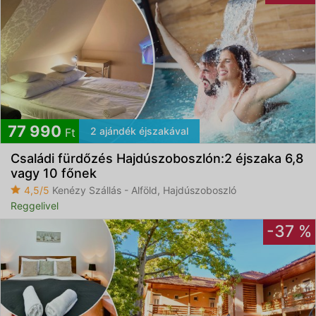
77 990
2 ajándék éjszakával
Ft
Családi fürdőzés Hajdúszoboszlón:2 éjszaka 6,8
vagy 10 főnek
4,5/5
Kenézy Szállás - Alföld, Hajdúszoboszló
Reggelivel
-37 %