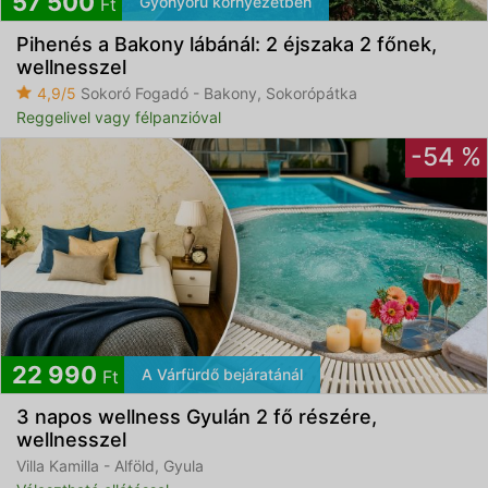
57 500
Gyönyörű környezetben
Ft
Pihenés a Bakony lábánál: 2 éjszaka 2 főnek,
wellnesszel
4,9/5
Sokoró Fogadó - Bakony, Sokorópátka
Reggelivel vagy félpanzióval
-54 %
22 990
A Várfürdő bejáratánál
Ft
3 napos wellness Gyulán 2 fő részére,
wellnesszel
Villa Kamilla - Alföld, Gyula