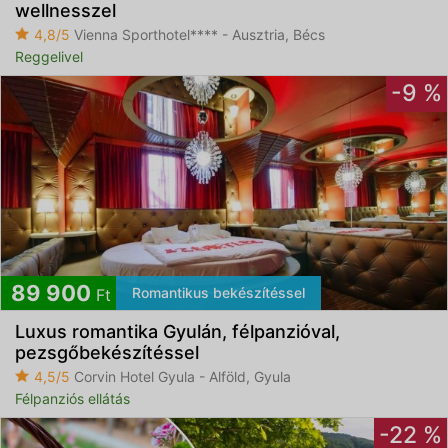
wellnesszel
4,8/5
Vienna Sporthotel**** - Ausztria, Bécs
Reggelivel
-9 %
89 900
Romantikus bekészítéssel
Ft
Luxus romantika Gyulán, félpanzióval,
pezsgőbekészítéssel
4,5/5
Corvin Hotel Gyula - Alföld, Gyula
Félpanziós ellátás
-22 %