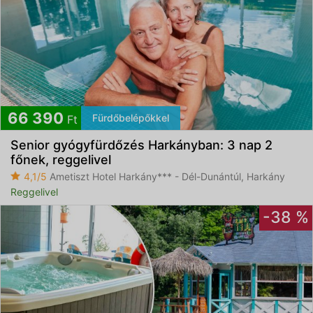
66 390
Fürdőbelépőkkel
Ft
Senior gyógyfürdőzés Harkányban: 3 nap 2
főnek, reggelivel
4,1/5
Ametiszt Hotel Harkány*** - Dél-Dunántúl, Harkány
Reggelivel
-38 %