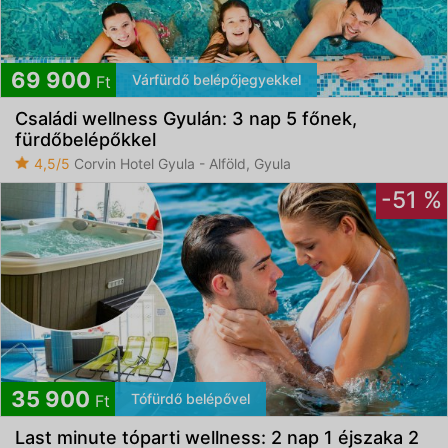
69 900
Várfürdő belépőjegyekkel
Ft
Családi wellness Gyulán: 3 nap 5 főnek,
fürdőbelépőkkel
4,5/5
Corvin Hotel Gyula - Alföld, Gyula
-51 %
35 900
Tófürdő belépővel
Ft
Last minute tóparti wellness: 2 nap 1 éjszaka 2