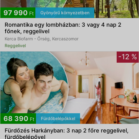
97 990
Gyönyörű környezetben
Ft
Romantika egy lombházban: 3 vagy 4 nap 2
főnek, reggelivel
Kerca Biofarm - Őrség, Kercaszomor
Reggelivel
-12 %
68 390
Fürdőbelépőkkel
Ft
Fürdőzés Harkányban: 3 nap 2 főre reggelivel,
fürdőbelépővel