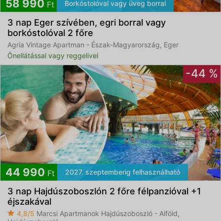
58 990
Borkóstolóval vagy üveg borral
Ft
3 nap Eger szívében, egri borral vagy
borkóstolóval 2 főre
Agria Vintage Apartman - Észak-Magyarország, Eger
Önellátással vagy reggelivel
-44 %
44 990
2027. szeptemberig felhasználható
Ft
3 nap Hajdúszoboszlón 2 főre félpanzióval +1
éjszakával
4,8/5
Marcsi Apartmanok Hajdúszoboszló - Alföld,