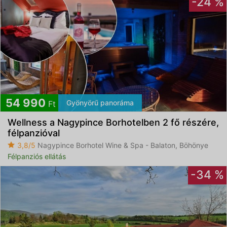
-24 %
Feliratkozom
54 990
Gyönyörű panoráma
Ft
Wellness a Nagypince Borhotelben 2 fő részére,
Elfogadom az
ÁSZF
-et és az
Adatvédelmi
félpanzióval
tájékoztatót
3,8/5
Nagypince Borhotel Wine & Spa - Balaton, Böhönye
Félpanziós ellátás
-34 %