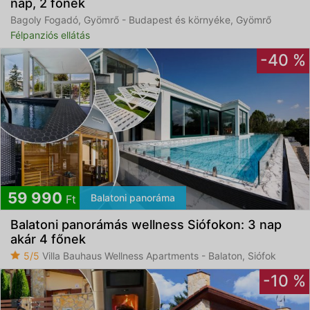
nap, 2 főnek
Bagoly Fogadó, Gyömrő - Budapest és környéke, Gyömrő
Félpanziós ellátás
-40 %
59 990
Balatoni panoráma
Ft
Balatoni panorámás wellness Siófokon: 3 nap
akár 4 főnek
5/5
Villa Bauhaus Wellness Apartments - Balaton, Siófok
-10 %