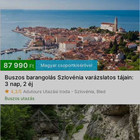
87 990
Magyar csoportkísérővel
Ft
Buszos barangolás Szlovénia varázslatos tájain:
3 nap, 2 éj
4,3/5
Adutours Utazási Iroda - Szlovénia, Bled
Buszos utazás