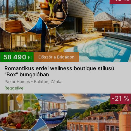
58 490
Először a Brigádon
Ft
Romantikus erdei wellness boutique stílusú
“Box” bungalóban
Pazar Homes - Balaton, Zánka
Reggelivel
-21 %