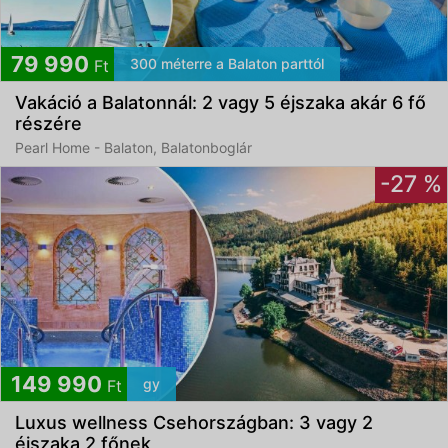
79 990
300 méterre a Balaton parttól
Ft
Vakáció a Balatonnál: 2 vagy 5 éjszaka akár 6 fő
részére
Pearl Home - Balaton, Balatonboglár
-27 %
149 990
gy
Ft
Luxus wellness Csehországban: 3 vagy 2
éjszaka 2 főnek