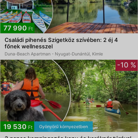
77 990
Ft
Családi pihenés Szigetköz szívében: 2 éj 4
főnek wellnesszel
Duna-Beach Apartman - Nyugat-Dunántúl, Kimle
-10 %
19 530
Gyönyörű környezetben
Ft