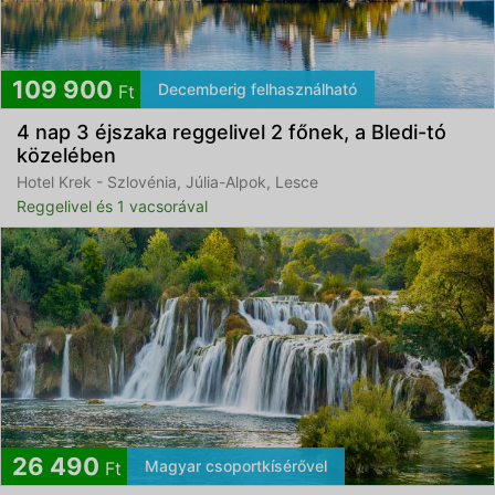
109 900
Decemberig felhasználható
Ft
4 nap 3 éjszaka reggelivel 2 főnek, a Bledi-tó
közelében
Hotel Krek - Szlovénia, Júlia-Alpok, Lesce
Reggelivel és 1 vacsorával
26 490
Magyar csoportkísérővel
Ft