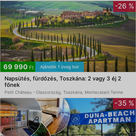
-26 %
69 990
Ajándék 1 üveg bor
Ft
Napsütés, fürdőzés, Toszkána: 2 vagy 3 éj 2
főnek
Petit Château - Olaszország, Toszkána, Montecatani Terme
-35 %