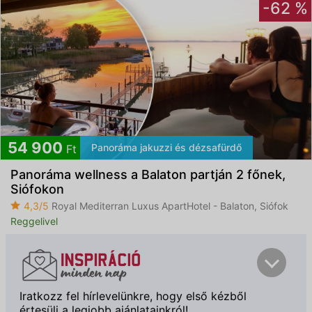
-62 %
54 900
Panoráma jakuzzi és dézsafürdő
Ft
Panoráma wellness a Balaton partján 2 főnek,
Siófokon
4,3/5
Royal Mediterran Luxus ApartHotel - Balaton, Siófok
Reggelivel
Iratkozz fel hírlevelünkre, hogy első kézből
értesülj a legjobb ajánlatainkról!