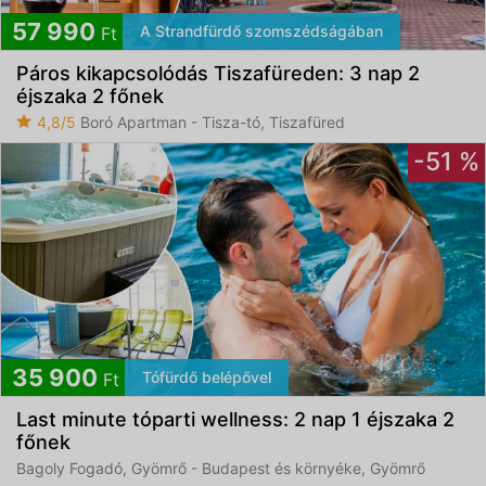
57 990
A Strandfürdő szomszédságában
Ft
Páros kikapcsolódás Tiszafüreden: 3 nap 2
éjszaka 2 főnek
4,8/5
Boró Apartman - Tisza-tó, Tiszafüred
-51 %
35 900
Tófürdő belépővel
Ft
Last minute tóparti wellness: 2 nap 1 éjszaka 2
főnek
Bagoly Fogadó, Gyömrő - Budapest és környéke, Gyömrő