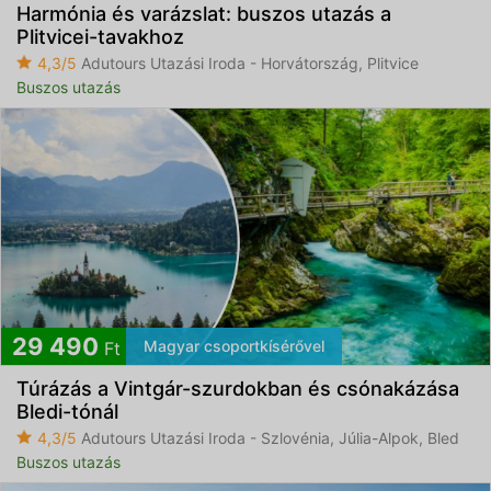
Harmónia és varázslat: buszos utazás a
Plitvicei-tavakhoz
4,3/5
Adutours Utazási Iroda - Horvátország, Plitvice
Buszos utazás
29 490
Magyar csoportkísérővel
Ft
Túrázás a Vintgár-szurdokban és csónakázása
Bledi-tónál
4,3/5
Adutours Utazási Iroda - Szlovénia, Júlia-Alpok, Bled
Buszos utazás