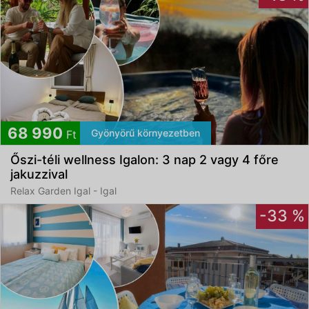
68 990
Gyönyörű környezetben
Ft
Őszi-téli wellness Igalon: 3 nap 2 vagy 4 főre
jakuzzival
Relax Garden Igal - Igal
-33 %