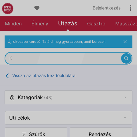
Bejelentkezés
Utazás
Minden
Élmény
Gasztro
Masszáz
Új, okosabb kereső! Találd meg gyorsabban, amit keresel.
Vissza az utazás kezdőoldalára
Kategóriák
(43)
Úti célok
Szűrők
Rendezés