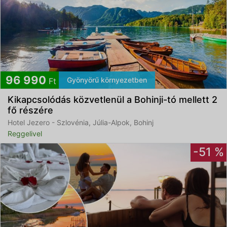
96 990
Gyönyörű környezetben
Ft
Kikapcsolódás közvetlenül a Bohinji-tó mellett 2
fő részére
Hotel Jezero - Szlovénia, Júlia-Alpok, Bohinj
Reggelivel
-51 %