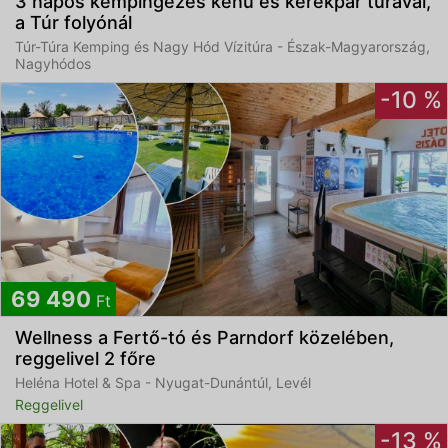
3 napos kempingezés kenu és kerékpár túrával,
a Túr folyónál
Túr-Túra Kemping és Nagy Hód Vízitúra - Észak-Magyarország,
Nagyhódos
-10 %
69 490
Ft
Wellness a Fertő-tó és Parndorf közelében,
reggelivel 2 főre
Heléna Hotel & Spa - Nyugat-Dunántúl, Levél
Reggelivel
-13 %