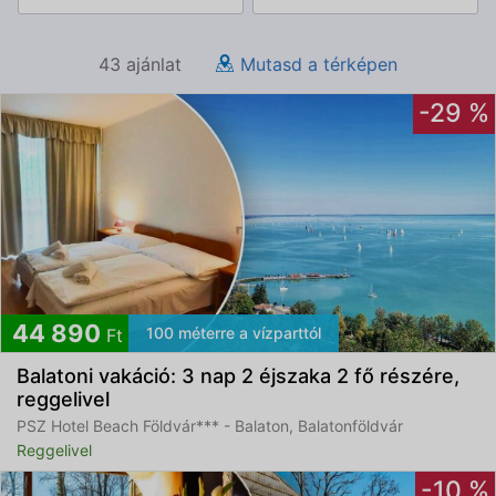
43 ajánlat
Mutasd a térképen
-29 %
44 890
100 méterre a vízparttól
Ft
Balatoni vakáció: 3 nap 2 éjszaka 2 fő részére,
reggelivel
PSZ Hotel Beach Földvár*** - Balaton, Balatonföldvár
Reggelivel
-10 %