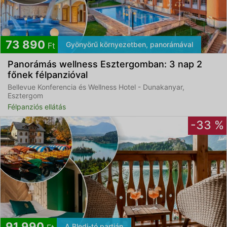
73 890
Gyönyörű környezetben, panorámával
Ft
Panorámás wellness Esztergomban: 3 nap 2
főnek félpanzióval
Bellevue Konferencia és Wellness Hotel - Dunakanyar,
Esztergom
Félpanziós ellátás
-33 %
91 990
A Bledi-tó partján