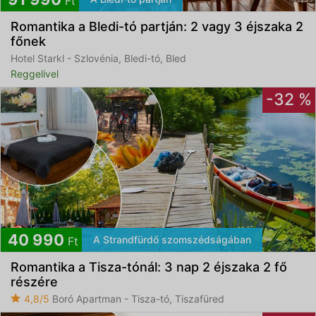
Ft
Romantika a Bledi-tó partján: 2 vagy 3 éjszaka 2
főnek
Hotel Starkl - Szlovénia, Bledi-tó, Bled
Reggelivel
-32 %
40 990
A Strandfürdő szomszédságában
Ft
Romantika a Tisza-tónál: 3 nap 2 éjszaka 2 fő
részére
4,8/5
Boró Apartman - Tisza-tó, Tiszafüred