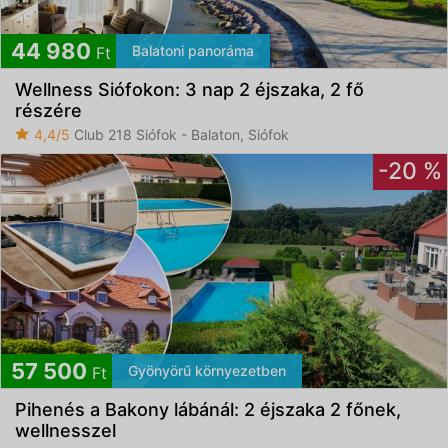
44 980
Balatoni panoráma
Ft
Wellness Siófokon: 3 nap 2 éjszaka, 2 fő
részére
4,4/5
Club 218 Siófok - Balaton, Siófok
-20 %
57 500
Gyönyörű környezetben
Ft
Pihenés a Bakony lábánál: 2 éjszaka 2 főnek,
wellnesszel