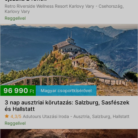
Retro Riverside Wellness Resort Karlovy Vary - Csehország,
Karlovy Vary
Reggelivel
96 990
Magyar csoportkísérővel
Ft
3 nap ausztriai körutazás: Salzburg, Sasfészek
és Hallstatt
4,3/5
Adutours Utazási Iroda - Ausztria, Salzburg, Hallstatt
Reggelivel