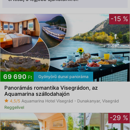
-15 %
Feliratkozom
69 690
Gyönyörű dunai panoráma
Ft
Panorámás romantika Visegrádon, az
Elfogadom az
ÁSZF
-et és az
Adatvédelmi
Aquamarina szállodahajón
tájékoztatót
4,5/5
Aquamarina Hotel Visegrád - Dunakanyar, Visegrád
Reggelivel
-29 %