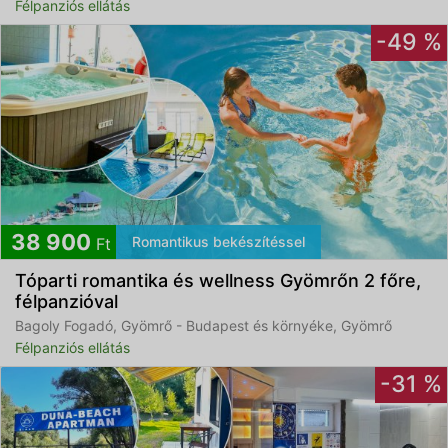
Félpanziós ellátás
-49 %
38 900
Romantikus bekészítéssel
Ft
Tóparti romantika és wellness Gyömrőn 2 főre,
félpanzióval
Bagoly Fogadó, Gyömrő - Budapest és környéke, Gyömrő
Félpanziós ellátás
-31 %