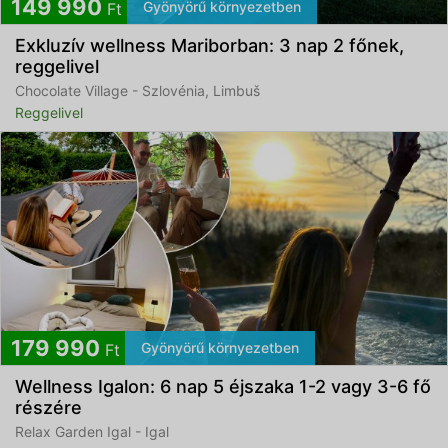
149 990
Gyönyörű környezetben
Ft
Exkluzív wellness Mariborban: 3 nap 2 főnek,
reggelivel
Chocolate Village - Szlovénia, Limbuš
Reggelivel
179 990
Gyönyörű környezetben
Ft
Wellness Igalon: 6 nap 5 éjszaka 1-2 vagy 3-6 fő
részére
Relax Garden Igal - Igal