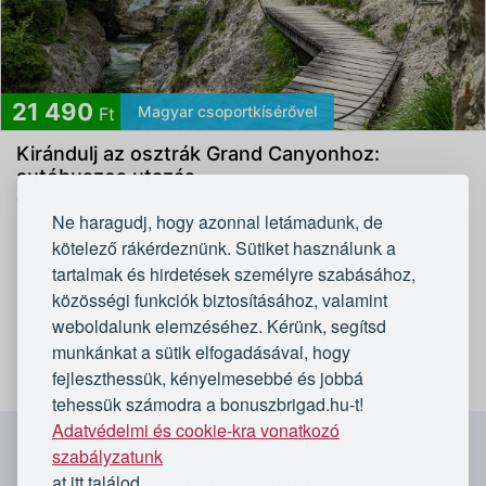
21 490
Magyar csoportkísérővel
Ft
Kirándulj az osztrák Grand Canyonhoz:
autóbuszos utazás
4,3/5
Adutours Utazási Iroda - Ausztria, Ötscher
Ne haragudj, hogy azonnal letámadunk, de
Buszos utazás
kötelező rákérdeznünk. Sütiket használunk a
tartalmak és hirdetések személyre szabásához,
1
2
közösségi funkciók biztosításához, valamint
weboldalunk elemzéséhez. Kérünk, segítsd
Tovább
munkánkat a sütik elfogadásával, hogy
fejleszthessük, kényelmesebbé és jobbá
1 - 36
a(z) 43 ajánlatból
tehessük számodra a bonuszbrigad.hu-t!
Adatvédelmi és cookie-kra vonatkozó
`
szabályzatunk
at itt találod.
Kövess minket