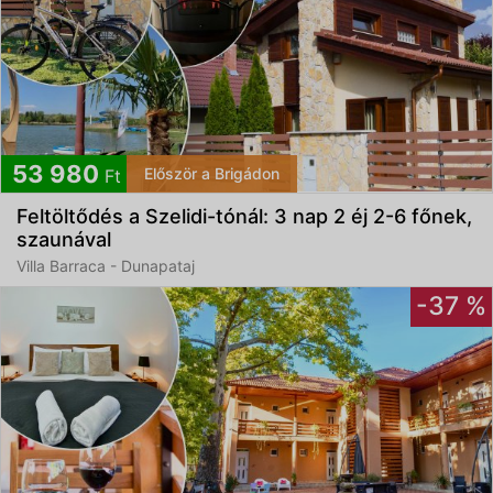
53 980
Először a Brigádon
Ft
Feltöltődés a Szelidi-tónál: 3 nap 2 éj 2-6 főnek,
szaunával
Villa Barraca - Dunapataj
-37 %