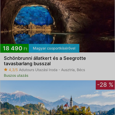
18 490
Magyar csoportkísérővel
Ft
Schönbrunni állatkert és a Seegrotte
tavasbarlang busszal
4,3/5
Adutours Utazási Iroda - Ausztria, Bécs
Buszos utazás
-28 %