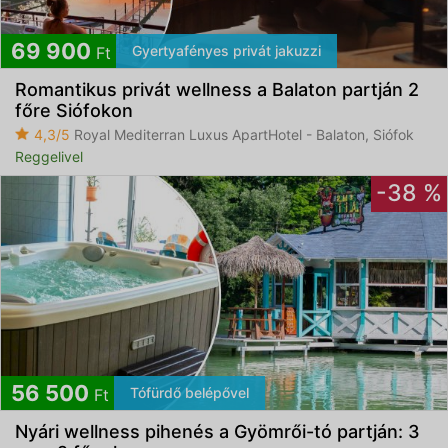
69 900
Gyertyafényes privát jakuzzi
Ft
Romantikus privát wellness a Balaton partján 2
főre Siófokon
4,3/5
Royal Mediterran Luxus ApartHotel - Balaton, Siófok
Reggelivel
-38 %
56 500
Tófürdő belépővel
Ft
Nyári wellness pihenés a Gyömrői-tó partján: 3