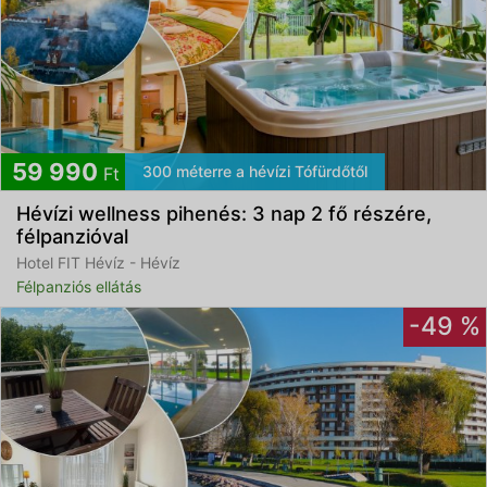
59 990
300 méterre a hévízi Tófürdőtől
Ft
Hévízi wellness pihenés: 3 nap 2 fő részére,
félpanzióval
Hotel FIT Hévíz - Hévíz
Félpanziós ellátás
-49 %