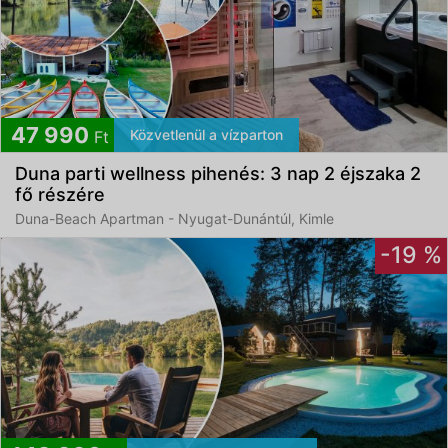
47 990
Közvetlenül a vízparton
Ft
Duna parti wellness pihenés: 3 nap 2 éjszaka 2
fő részére
Duna-Beach Apartman - Nyugat-Dunántúl, Kimle
-19 %