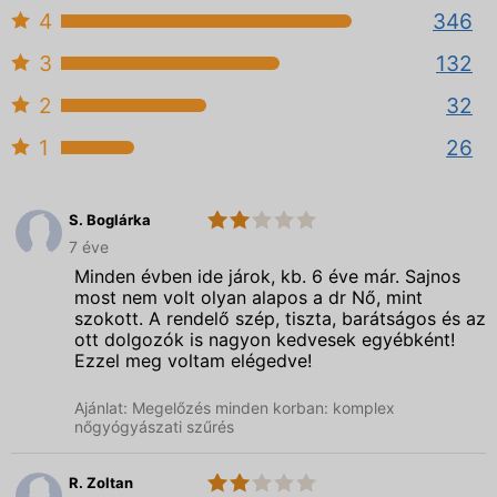
4
346
3
132
2
32
1
26
S. Boglárka
2.0
Budai
7 éve
Magánorvosi
Centrum
Minden évben ide járok, kb. 6 éve már. Sajnos
most nem volt olyan alapos a dr Nő, mint
szokott. A rendelő szép, tiszta, barátságos és az
ott dolgozók is nagyon kedvesek egyébként!
Ezzel meg voltam elégedve!
Ajánlat: Megelőzés minden korban: komplex
nőgyógyászati szűrés
R. Zoltan
2.0
Budai