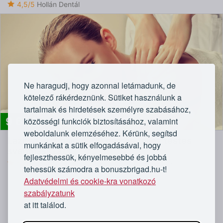
4,5/5
Hollán Dentál
Ne haragudj, hogy azonnal letámadunk, de
kötelező rákérdeznünk. Sütiket használunk a
tartalmak és hirdetések személyre szabásához,
9 600
közösségi funkciók biztosításához, valamint
Ft
weboldalunk elemzéséhez. Kérünk, segítsd
Lazítsd el izmaidat: 60 perces teljes testes
munkánkat a sütik elfogadásával, hogy
svédmasszázs
fejleszthessük, kényelmesebbé és jobbá
5/5
Várnai Máté svédmasszőr, Budapest - XIII. kerület
tehessük számodra a bonuszbrigad.hu-t!
Adatvédelmi és cookie-kra vonatkozó
szabályzatunk
at itt találod.