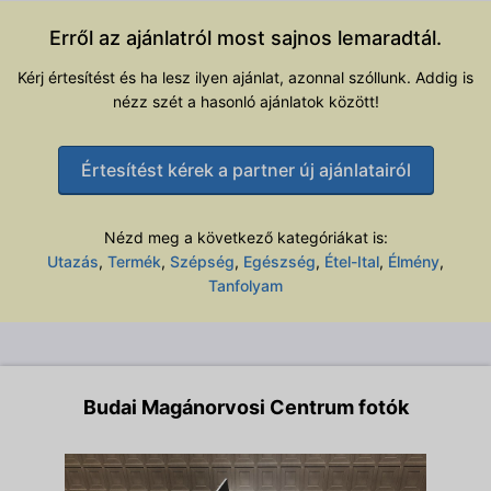
Erről az ajánlatról most sajnos lemaradtál.
Kérj értesítést és ha lesz ilyen ajánlat, azonnal szóllunk. Addig is
nézz szét a hasonló ajánlatok között!
Értesítést kérek a partner új ajánlatairól
Nézd meg a következő kategóriákat is:
Utazás
,
Termék
,
Szépség
,
Egészség
,
Étel-Ital
,
Élmény
,
Tanfolyam
Budai Magánorvosi Centrum fotók