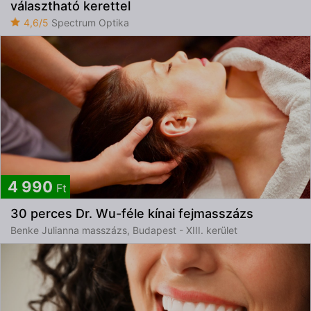
választható kerettel
4,6/5
Spectrum Optika
4 990
Ft
30 perces Dr. Wu-féle kínai fejmasszázs
Benke Julianna masszázs, Budapest - XIII. kerület