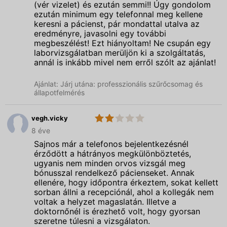
(vér vizelet) és ezután semmi!! Úgy gondolom
ezután minimum egy telefonnal meg kellene
keresni a pácienst, pár mondattal utalva az
eredményre, javasolni egy további
megbeszélést! Ezt hiányoltam! Ne csupán egy
laborvizsgálatban merüljön ki a szolgáltatás,
annál is inkább mivel nem erről szólt az ajánlat!
Ajánlat: Járj utána: professzionális szűrőcsomag és
állapotfelmérés
vegh.vicky
2.0
Budai
8 éve
Magánorvosi
Centrum
Sajnos már a telefonos bejelentkezésnél
érződött a hátrányos megkülönböztetés,
ugyanis nem minden orvos vizsgál meg
bónusszal rendelkező pácienseket. Annak
ellenére, hogy időpontra érkeztem, sokat kellett
sorban állni a recepciónál, ahol a kollegák nem
voltak a helyzet magaslatán. Illetve a
doktornőnél is érezhető volt, hogy gyorsan
szeretne túlesni a vizsgálaton.