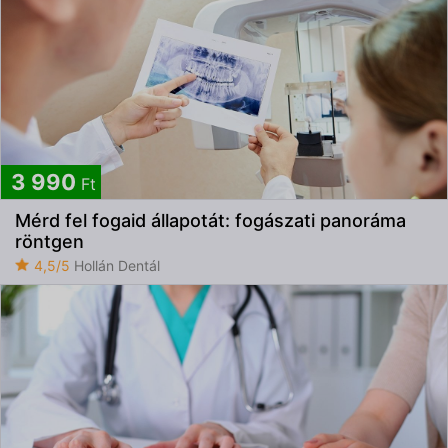
3 990
Ft
Mérd fel fogaid állapotát: fogászati panoráma
röntgen
4,5/5
Hollán Dentál