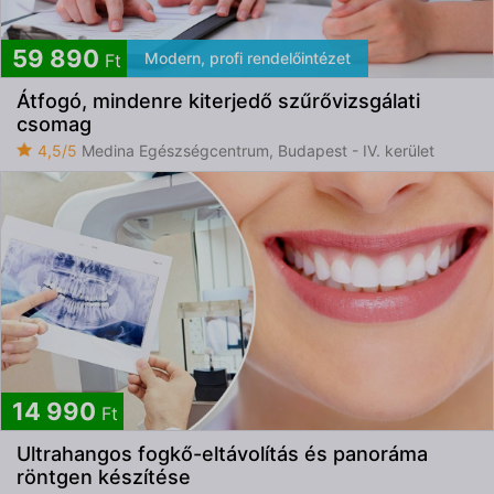
59 890
Modern, profi rendelőintézet
Ft
Átfogó, mindenre kiterjedő szűrővizsgálati
csomag
4,5/5
Medina Egészségcentrum, Budapest - IV. kerület
14 990
Ft
Ultrahangos fogkő-eltávolítás és panoráma
röntgen készítése