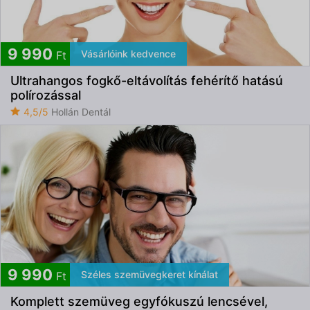
9 990
Vásárlóink kedvence
Ft
Ultrahangos fogkő-eltávolítás fehérítő hatású
polírozással
4,5/5
Hollán Dentál
9 990
Széles szemüvegkeret kínálat
Ft
Komplett szemüveg egyfókuszú lencsével,