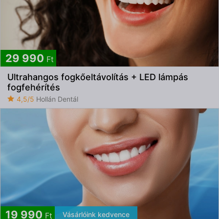
29 990
Ft
Ultrahangos fogkőeltávolítás + LED lámpás
fogfehérítés
4,5/5
Hollán Dentál
19 990
Vásárlóink kedvence
Ft