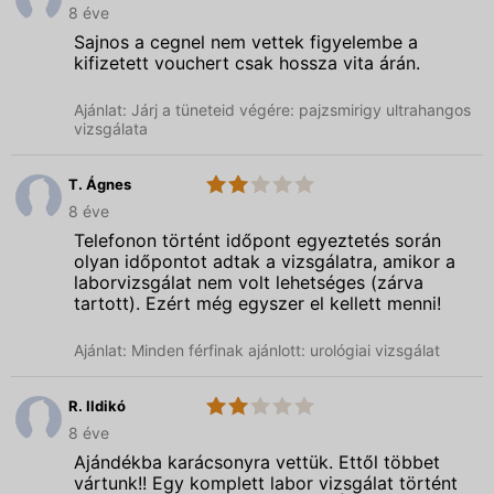
8 éve
Magánorvosi
Centrum
Sajnos a cegnel nem vettek figyelembe a
kifizetett vouchert csak hossza vita árán.
Ajánlat: Járj a tüneteid végére: pajzsmirigy ultrahangos
vizsgálata
T. Ágnes
2.0
Budai
8 éve
Magánorvosi
Centrum
Telefonon történt időpont egyeztetés során
olyan időpontot adtak a vizsgálatra, amikor a
laborvizsgálat nem volt lehetséges (zárva
tartott). Ezért még egyszer el kellett menni!
Ajánlat: Minden férfinak ajánlott: urológiai vizsgálat
R. Ildikó
2.0
Budai
8 éve
Magánorvosi
Centrum
Ajándékba karácsonyra vettük. Ettől többet
vártunk!! Egy komplett labor vizsgálat történt