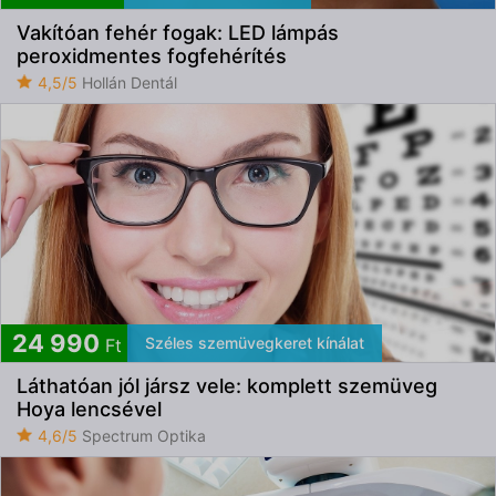
Vakítóan fehér fogak: LED lámpás
peroxidmentes fogfehérítés
4,5/5
Hollán Dentál
24 990
Széles szemüvegkeret kínálat
Ft
Láthatóan jól jársz vele: komplett szemüveg
Hoya lencsével
4,6/5
Spectrum Optika