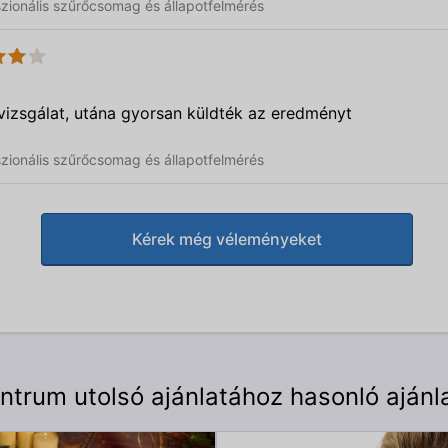
sszionális szűrőcsomag és állapotfelmérés
vizsgálat, utána gyorsan küldték az eredményt
sszionális szűrőcsomag és állapotfelmérés
Kérek még véleményeket
trum utolsó ajánlatához hasonló ajánl