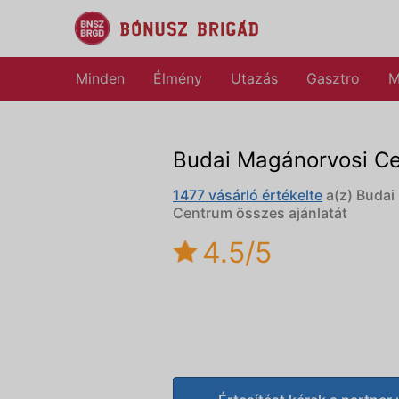
Minden
Élmény
Utazás
Gasztro
M
Budai Magánorvosi C
1477 vásárló értékelte
a(z) Budai
Centrum összes ajánlatát
4.5/5