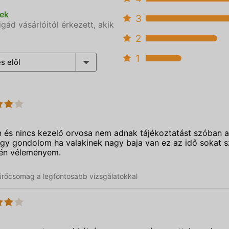
sek
3
ád vásárlóitól érkezett, akik
2
1
s elöl
on és nincs kezelő orvosa nem adnak tájékoztatást szóban 
 Ugy gondolom ha valakinek nagy baja van ez az idő sokat s
 én véleményem.
szűrőcsomag a legfontosabb vizsgálatokkal