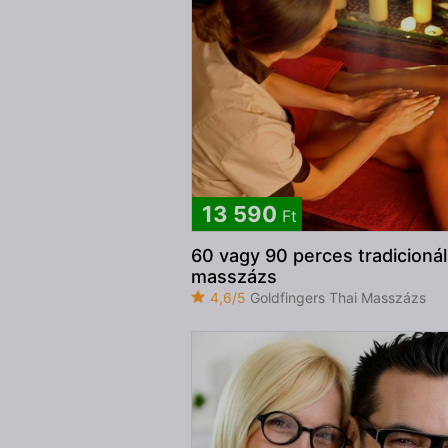
13 590
Ft
60 vagy 90 perces tradicionáli
masszázs
4,6/5
Goldfingers Thai Masszázs