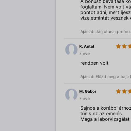
A bónusz beváltása k
foglaltam. Nem volt v
pontot adni, mert ijes
vizeletmintát vesznek 
Ajánlat: Járj utána: profe
R. Antal
4.0
Budai
7 éve
Magánorvosi
Centrum
rendben volt
Ajánlat: Előzd meg a bajt
M. Gábor
4.0
Budai
7 éve
Magánorvosi
Centrum
Sajnos a korábbi árhoz 
tűnik ez az emelés.
Maga a laborvizsgálat 