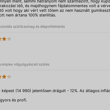
önnyen ment, semmi hátrányom nem származott, hogy kupo
árakozási idô, és majdhogynem fájdalommentes volt a vérv
ztő volt hogy aki vért vett tôlem az nem használt gumikeszt
ott nem ártana 100% sterilitás.
sszionális szűrőcsomag és állapotfelmérés
: komplex nőgyógyászati szűrés
képest (14 990) jelentősen drágult - 12%. Az átlagos inflác
gyors és profi.