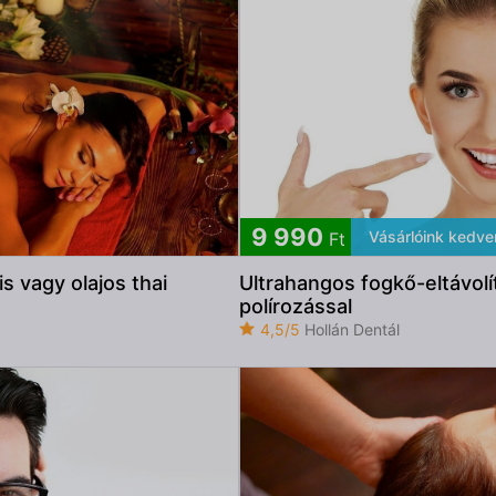
9 990
Vásárlóink kedv
Ft
s vagy olajos thai
Ultrahangos fogkő-eltávolí
polírozással
4,5/5
Hollán Dentál