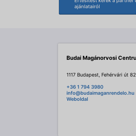
Értesítést kérek a partner 
ajánlatairól
Budai Magánorvosi Centr
1117 Budapest, Fehérvári út 82
+36 1 794 3980
info@budaimaganrendelo.hu
Weboldal