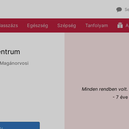
Se
asszázs
Egészség
Szépség
Tanfolyam
A
entrum
 Magánorvosi
Minden rendben volt.
- 7 éve