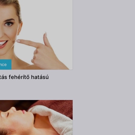
ence
tás fehérítő hatású