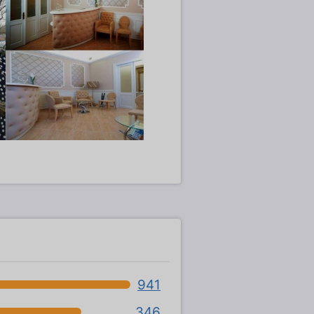
941
346