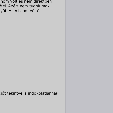
nom volt és nem direktben
étel. Azért nem tudok max
yűt. Azért ahol vér és
iót tekintve is indokolatlannak