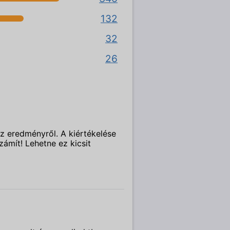
132
32
26
az eredményről. A kiértékelése
zámít! Lehetne ez kicsit