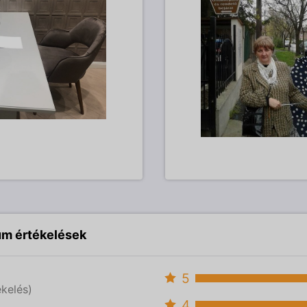
um értékelések
5
ékelés)
4