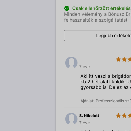
Csak ellenőrzött értékelé
Minden vélemény a Bónusz Brig
felhasználták a szolgáltatást
Legjobb értékelé
Budai
4.0
Magánorvosi
7 éve
Centrum
Aki itt veszi a brigád
kb 2 hét alatt küldik.
gyorsabb is. De ez az
Ajánlat: Professzionális 
S. Nikolett
4.0
Budai
7 éve
Magánorvosi
Centrum