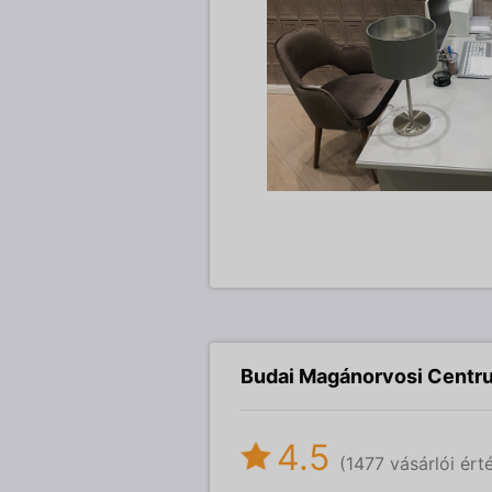
Budai Magánorvosi Centr
4.5
(1477 vásárlói ért