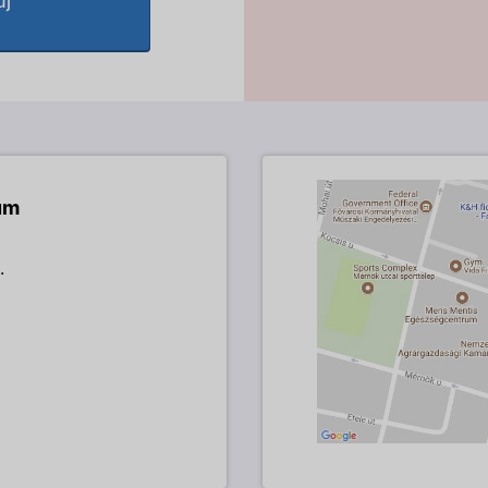
új
um
.