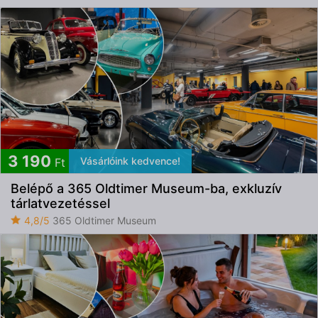
3 190
Vásárlóink kedvence!
Ft
Belépő a 365 Oldtimer Museum-ba, exkluzív
tárlatvezetéssel
4,8/5
365 Oldtimer Museum