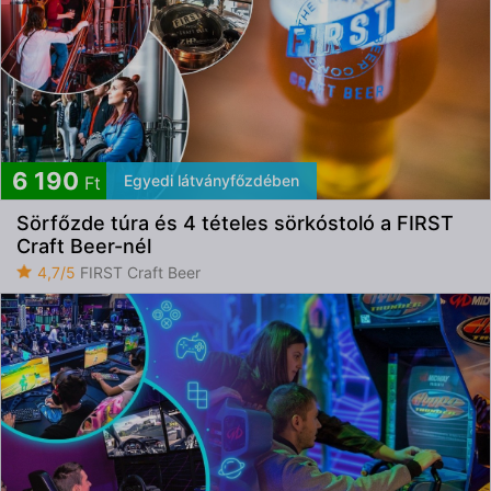
6 190
Egyedi látványfőzdében
Ft
Sörfőzde túra és 4 tételes sörkóstoló a FIRST
Craft Beer-nél
4,7/5
FIRST Craft Beer