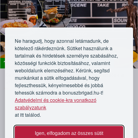
Ne haragudj, hogy azonnal letámadunk, de
kötelező rákérdeznünk. Sütiket használunk a
tartalmak és hirdetések személyre szabásához,
1 090
közösségi funkciók biztosításához, valamint
Quentin Tarantino tematikus étterem
Ft
weboldalunk elemzéséhez. Kérünk, segítsd
Kezdd a napot Tarantino-val: brunch ételek a
munkánkat a sütik elfogadásával, hogy
Quentin's-ben
fejleszthessük, kényelmesebbé és jobbá
4,6/5
Quentin's Burger
tehessük számodra a bonuszbrigad.hu-t!
Adatvédelmi és cookie-kra vonatkozó
szabályzatunk
at itt találod.
Igen, elfogadom az összes sütit