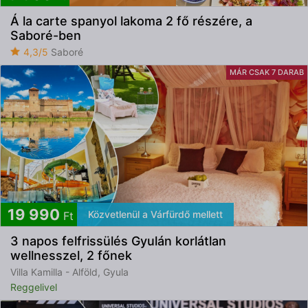
Á la carte spanyol lakoma 2 fő részére, a
Saboré-ben
4,3/5
Saboré
MÁR CSAK 7 DARAB
19 990
Közvetlenül a Várfürdő mellett
Ft
3 napos felfrissülés Gyulán korlátlan
wellnesszel, 2 főnek
Villa Kamilla - Alföld, Gyula
Reggelivel