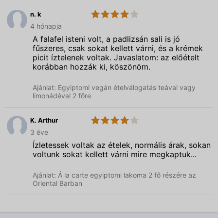
n. k
4.0
Oriental
4 hónapja
Bar
-
A falafel isteni volt, a padlizsán sali is jó
Keleti
fűszeres, csak sokat kellett várni, és a krémek
picit íztelenek voltak. Javaslatom: az előételt
korábban hozzák ki, köszönöm.
Ajánlat: Egyiptomi vegán ételválogatás teával vagy
limonádéval 2 főre
K. Arthur
4.0
Oriental
3 éve
Bar
-
Ízletessek voltak az ételek, normális árak, sokan
Keleti
voltunk sokat kellett várni mire megkaptuk...
Ajánlat: Á la carte egyiptomi lakoma 2 fő részére az
Oriental Barban