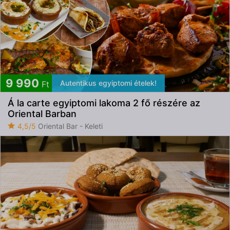
9 990
Autentikus egyiptomi ételek!
Ft
Á la carte egyiptomi lakoma 2 fő részére az
Oriental Barban
4,5/5
Oriental Bar - Keleti