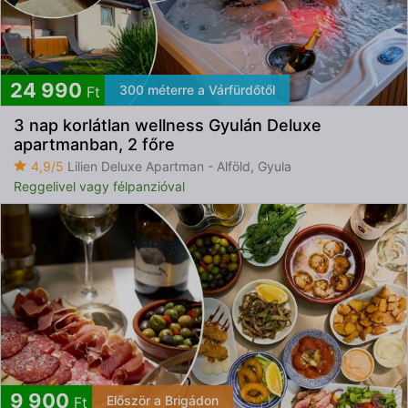
24 990
300 méterre a Várfürdőtől
Ft
3 nap korlátlan wellness Gyulán Deluxe
apartmanban, 2 főre
4,9/5
Lilien Deluxe Apartman - Alföld, Gyula
Reggelivel vagy félpanzióval
9 900
Először a Brigádon
Ft