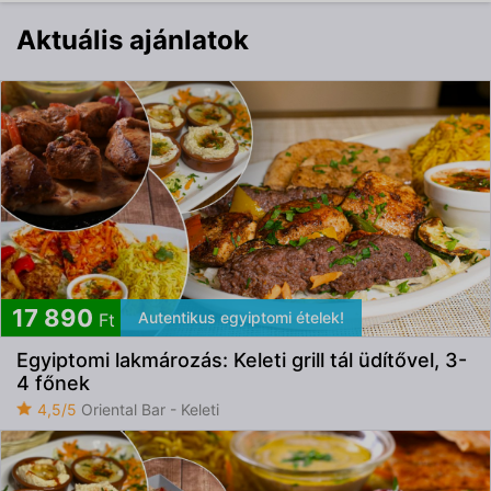
Aktuális ajánlatok
17 890
Autentikus egyiptomi ételek!
Ft
Egyiptomi lakmározás: Keleti grill tál üdítővel, 3-
4 főnek
4,5/5
Oriental Bar - Keleti