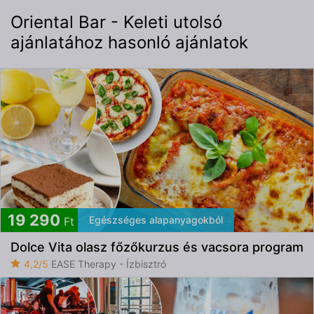
Oriental Bar - Keleti utolsó
ajánlatához hasonló ajánlatok
19 290
Egészséges alapanyagokból
Ft
Dolce Vita olasz főzőkurzus és vacsora program
4,2/5
EASE Therapy - Ízbisztró