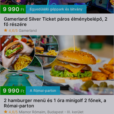
9 990
Egyedülálló géppark és látvány
Ft
Gamerland Silver Ticket páros élménybelépő, 2
fő részére
4,6/5
Gamerland
9 990
A Római-parton
Ft
2 hamburger menü és 1 óra minigolf 2 főnek, a
Római-parton
4,6/5
Miamor Rómaim, Budapest - III. kerület