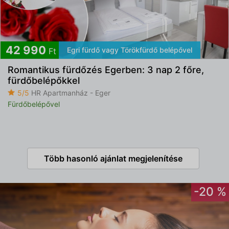
42 990
Egri fürdő vagy Törökfürdő belépővel
Ft
Romantikus fürdőzés Egerben: 3 nap 2 főre,
fürdőbelépőkkel
5/5
HR Apartmanház - Eger
Fürdőbelépővel
Több hasonló ajánlat megjelenítése
-20 %