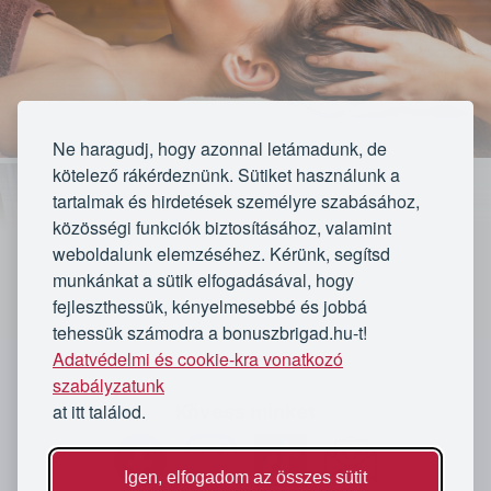
Ne haragudj, hogy azonnal letámadunk, de
kötelező rákérdeznünk. Sütiket használunk a
tartalmak és hirdetések személyre szabásához,
közösségi funkciók biztosításához, valamint
weboldalunk elemzéséhez. Kérünk, segítsd
munkánkat a sütik elfogadásával, hogy
fejleszthessük, kényelmesebbé és jobbá
tehessük számodra a bonuszbrigad.hu-t!
Lejárt
Adatvédelmi és cookie-kra vonatkozó
`
szabályzatunk
at itt találod.
Kövess minket
Az ajánlat lejárt
3 vásárló
ma már 5 db
masszázs
Igen, elfogadom az összes sütit
bónuszt