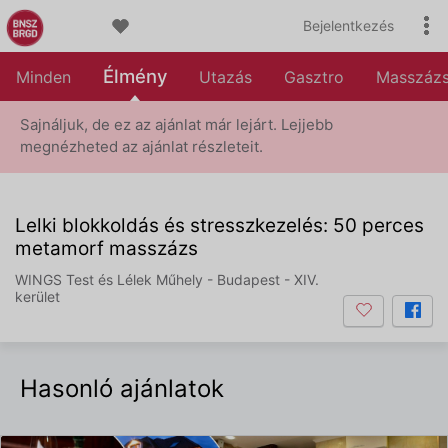
Bejelentkezés
Élmény
Minden
Utazás
Gasztro
Masszáz
Sajnáljuk, de ez az ajánlat már lejárt. Lejjebb
megnézheted az ajánlat részleteit.
Lelki blokkoldás és stresszkezelés: 50 perces
metamorf masszázs
WINGS Test és Lélek Műhely - Budapest - XIV.
kerület
Hasonló ajánlatok