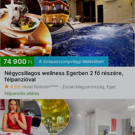
74 900
A Szépasszonyvölgy ölelésében
Ft
Négycsillagos wellness Egerben 2 fő részére,
félpanzióval
4,6/5
Hotel Ködmön**** - Észak-Magyarország, Eger
Félpanziós ellátás