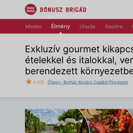
Élmény
Minden
Utazás
Gasztro
Exkluzív gourmet kikapcs
ételekkel és italokkal, v
berendezett környezetbe
★
4,4/5
Óhegy- Borház Kovács Családi Pincészet