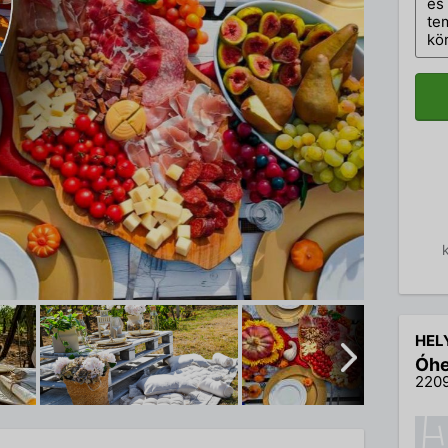
és 
te
kö
HEL
Óhe
2209