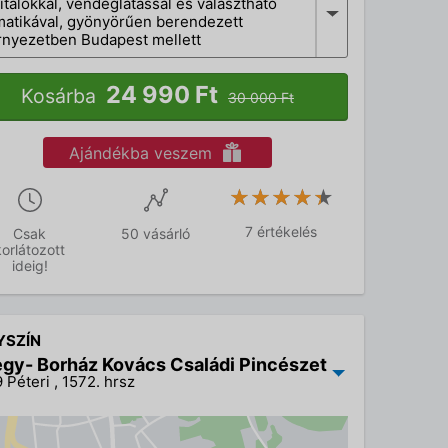
italokkal, vendéglátással és választható
matikával, gyönyörűen berendezett
rnyezetben Budapest mellett
24 990 Ft
Kosárba
30 000 Ft
Ajándékba veszem
★★★★★
★★★★★
7 értékelés
Csak
50 vásárló
korlátozott
ideig!
YSZÍN
gy- Borház Kovács Családi Pincészet
 Péteri , 1572. hrsz