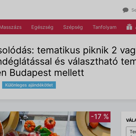
Se
Masszázs
Egészség
Szépség
Tanfolyam
olódás: tematikus piknik 2 vag
endéglátással és választható te
n Budapest mellett
Különleges ajándékötlet
-17 %
VÁL
Te