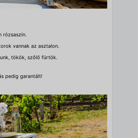
n rózsaszín.
orok vannak az asztalon.
unk, tökök, szőlő fürtök.
s pedig garantált!