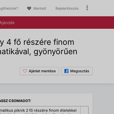
gíthetünk?
Mentett
Bejelentkezés
Ajándék
y 4 fő részére finom
matikával, gyönyörűen
Ajánlat mentése
Megosztás
ASSZ CSOMAGOT:
matikus piknik 2 fő részére finom ételekkel