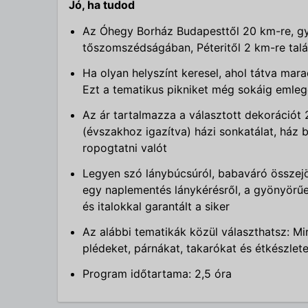
Jó, ha tudod
Az Óhegy Borház Budapesttől 20 km-re, gy
tőszomszédságában, Péteritől 2 km-re tal
Ha olyan helyszínt keresel, ahol tátva mara
Ezt a tematikus pikniket még sokáig emleg
Az ár tartalmazza a választott dekorációt 
(évszakhoz igazítva) házi sonkatálat, ház bo
ropogtatni valót
Legyen szó lánybúcsúról, babaváró összejö
egy naplementés lánykérésről, a gyönyörűe
és italokkal garantált a siker
Az alábbi tematikák közül választhatsz: 
plédeket, párnákat, takarókat és étkészlete
Program időtartama: 2,5 óra