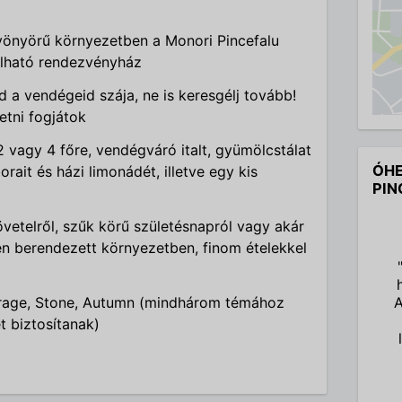
önyörű környezetben a Monori Pincefalu
álható rendezvényház
d a vendégeid szája, ne is keresgélj tovább!
etni fogjátok
2 vagy 4 főre, vendégváró italt, gyümölcstálat
ÓHE
rait és házi limonádét, illetve egy kis
PIN
vetelről, szűk körű születésnapról vagy akár
n berendezett környezetben, finom ételekkel
Mirage, Stone, Autumn (mindhárom témához
A
t biztosítanak)