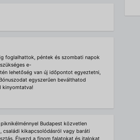
ig
foglalhattok, péntek és szombati napok
 szükséges e-
tén lehetőség van új időpontot egyeztetni,
Bónuszodat egyszerűen beválthatod
 kinyomtatva!
 piknikélménnyel Budapest közvetlen
 családi kikapcsolódásról vagy baráti
asztás. Élvezd a finom falatokat és italokat