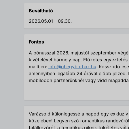
Beváltható
2026.05.01 - 09.30.
Fontos
A bónusszal 2026.
májustól szeptember végé
kivételével bármely nap. Előzetes egyeztetés
mailben:
info@ohegyborhaz.hu
.
Rossz idő ese
amennyiben legalább 24 órával előbb jelzed.
mobilodon partnerünknél vagy vidd magaddal
Varázsold különlegessé a napod egy exkluzív
közelében! Legyen szó romantikus randevúról,
találkozóról, a tematikus piknik tökéletes vál