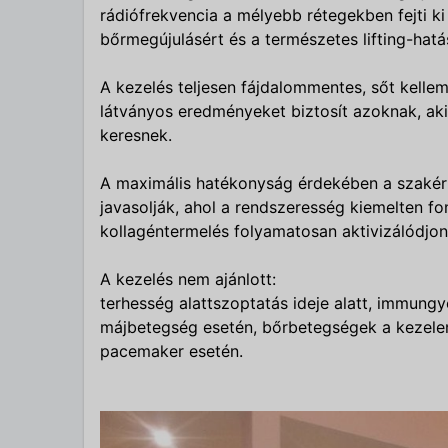
rádiófrekvencia a mélyebb rétegekben fejti ki
bőrmegújulásért és a természetes lifting-hatá
A kezelés teljesen fájdalommentes, sőt kellem
látványos eredményeket biztosít azoknak, aki
keresnek.
A maximális hatékonyság érdekében a szakér
javasolják, ahol a rendszeresség kiemelten fon
kollagéntermelés folyamatosan aktivizálódjon,
A kezelés nem ajánlott:
terhesség alattszoptatás ideje alatt, immung
májbetegség esetén, bőrbetegségek a kezelen
pacemaker esetén.