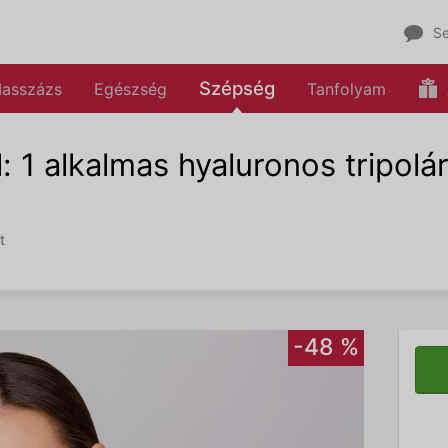
Se
Szépség
asszázs
Egészség
Tanfolyam
 1 alkalmas hyaluronos tripolár
t
-48 %