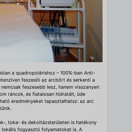
onlóan a quadropolárishoz – 100%-ban Anti-
ntenzíven feszesíti az arcbőrt és serkenti a
 nemcsak feszesebb lesz, hanem visszanyeri
m ráncok, és fiatalosan hidratált, üde
tható eredményeket tapasztalhatsz: az arc
tűnik.
k-, toka- és dekoltázsterületen is hatékony
a lokális fogyasztó folyamatokat is. A