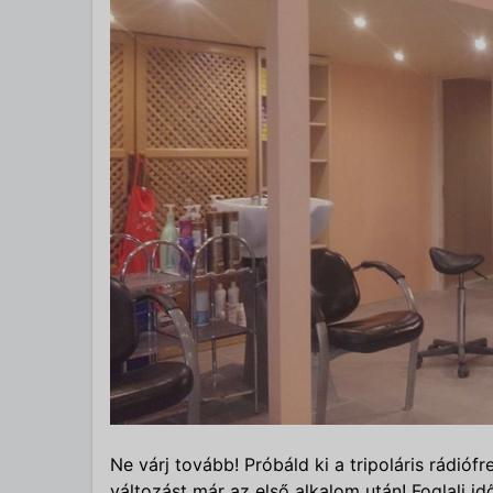
Ne várj tovább! Próbáld ki a tripoláris rádióf
változást már az első alkalom után! Foglalj i