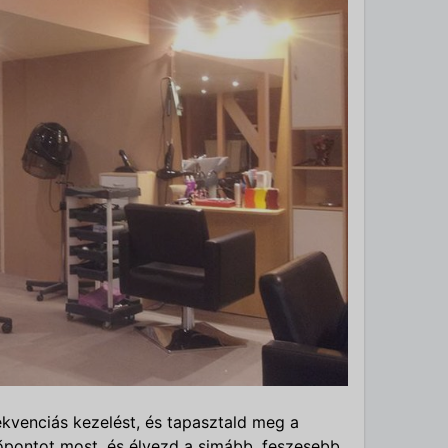
rekvenciás kezelést, és tapasztald meg a
dőpontot most, és élvezd a simább, feszesebb,