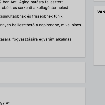
%-ban Anti-Aging hatásra fejlesztett
arcbőrt és serkenti a kollagéntermelést
VAN
kisimultabbnak és frissebbnek tűnik
nnyen beilleszthető a napirendbe, mivel nincs
lítására, fogyasztására egyaránt alkalmas
agy e-