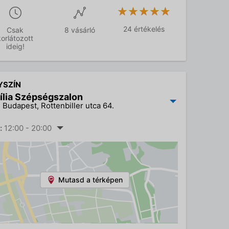
★★★★★
★★★★★
24 értékelés
Csak
8 vásárló
korlátozott
ideig!
YSZÍN
ília Szépségszalon
 Budapest, Rottenbiller utca 64.
:
12:00 - 20:00
Mutasd a térképen