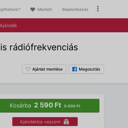
gíthetünk?
Mentett
Bejelentkezés
Ajándék
is rádiófrekvenciás
Ajánlat mentése
Megosztás
2 590 Ft
Kosárba
5 000 Ft
Ajándékba veszem