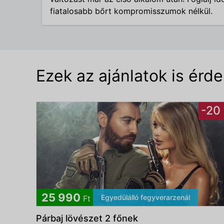
fiatalosabb bőrt kompromisszumok nélkül.
Ezek az ajánlatok is érd
-20
25 990
Egyedülálló fegyverarzenál
Ft
Párbaj lövészet 2 főnek