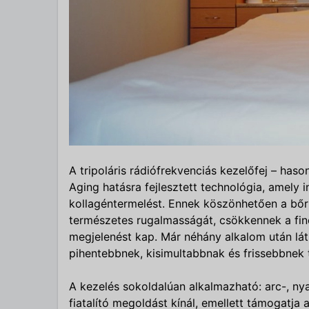
A tripoláris rádiófrekvenciás kezelőfej – has
Aging hatásra fejlesztett technológia, amely i
kollagéntermelést. Ennek köszönhetően a bőr
természetes rugalmasságát, csökkennek a fino
megjelenést kap. Már néhány alkalom után lá
pihentebbnek, kisimultabbnak és frissebbnek 
A kezelés sokoldalúan alkalmazható: arc-, nya
fiatalító megoldást kínál, emellett támogatja 