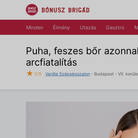
Minden
Élmény
Utazás
Gasztro
M
Puha, feszes bőr azonnal:
arcfiatalítás
★
5/5
Vanília Szépségszalon
- Budapest - VII. kerüle