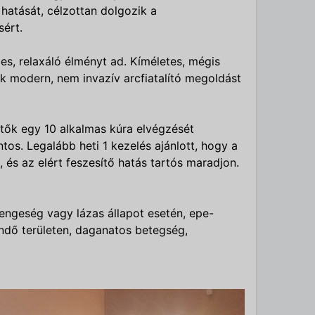
 hatását, célzottan dolgozik a
sért.
es, relaxáló élményt ad. Kíméletes, mégis
k modern, nem invazív arcfiatalító megoldást
tők egy 10 alkalmas kúra elvégzését
tos. Legalább heti 1 kezelés ajánlott, hogy a
 és az elért feszesítő hatás tartós maradjon.
yengeség vagy lázas állapot esetén, epe-
dő területen, daganatos betegség,