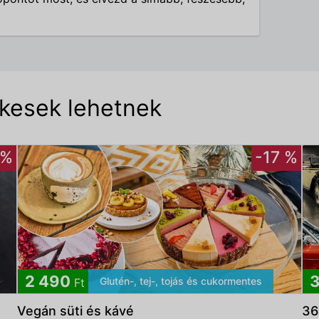
ekesek lehetnek
 %
-17 %
2 490
3
Glutén-, tej-, tojás és cukormentes
Ft
Vegán süti és kávé
36