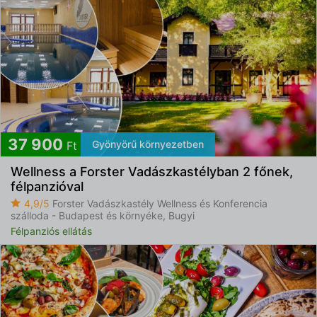
37 900
Gyönyörű környezetben
Ft
Wellness a Forster Vadászkastélyban 2 főnek,
félpanzióval
4,9/5
Forster Vadászkastély Wellness és Konferencia
szálloda - Budapest és környéke, Bugyi
Félpanziós ellátás