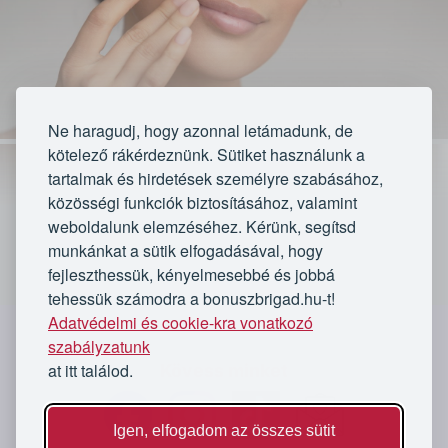
Ne haragudj, hogy azonnal letámadunk, de
kötelező rákérdeznünk. Sütiket használunk a
tartalmak és hirdetések személyre szabásához,
közösségi funkciók biztosításához, valamint
weboldalunk elemzéséhez. Kérünk, segítsd
munkánkat a sütik elfogadásával, hogy
fejleszthessük, kényelmesebbé és jobbá
tehessük számodra a bonuszbrigad.hu-t!
Lejárt
Adatvédelmi és cookie-kra vonatkozó
`
szabályzatunk
★★★★★
★★★★★
at itt találod.
Kövess minket
24 értékelés
Az ajánlat lejárt
7 vásárló
Igen, elfogadom az összes sütit