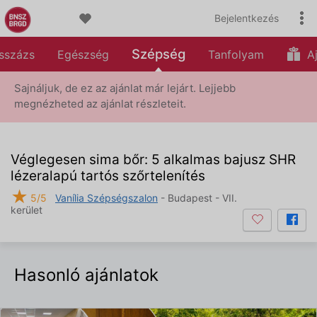
Bejelentkezés
Szépség
sszázs
Egészség
Tanfolyam
Aj
Sajnáljuk, de ez az ajánlat már lejárt. Lejjebb
megnézheted az ajánlat részleteit.
Véglegesen sima bőr: 5 alkalmas bajusz SHR
lézeralapú tartós szőrtelenítés
★
5/5
Vanília Szépségszalon
- Budapest - VII.
kerület
Hasonló ajánlatok