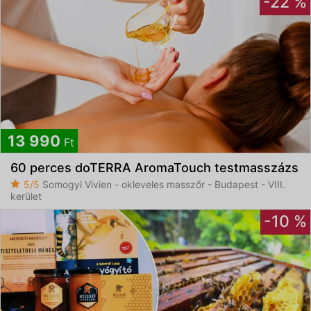
-22 %
13 990
Ft
60 perces doTERRA AromaTouch testmasszázs
5/5
Somogyi Vivien - okleveles masszőr - Budapest - VIII.
kerület
-10 %