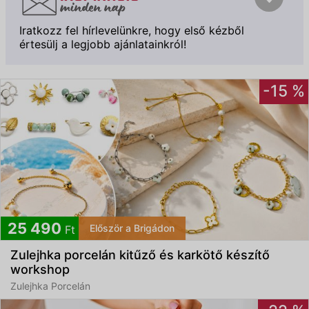
Iratkozz fel hírlevelünkre, hogy első kézből
értesülj a legjobb ajánlatainkról!
-15 %
Feliratkozom
25 490
Először a Brigádon
Ft
Zulejhka porcelán kitűző és karkötő készítő
Elfogadom az
ÁSZF
-et és az
Adatvédelmi
workshop
tájékoztatót
Zulejhka Porcelán