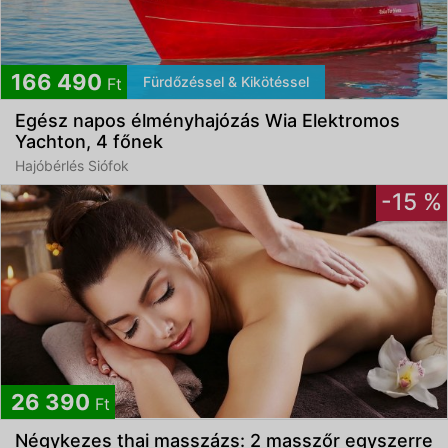
166 490
Fürdőzéssel & Kikötéssel
Ft
Egész napos élményhajózás Wia Elektromos
Yachton, 4 főnek
Hajóbérlés Siófok
-15 %
26 390
Ft
Négykezes thai masszázs: 2 masszőr egyszerre