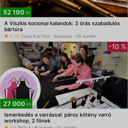
52 190
Ft
A Viszkis kocsmai kalandok: 3 órás szabadulós
bártúra
4,7/5
Crazy Pub Tour - Budapest - VII. kerület
-10 %
27 000
Ft
Ismerkedés a varrással: páros kötény varró
workshop, 2 főnek
5/5
IWOLA - Budapest - XII. kerület