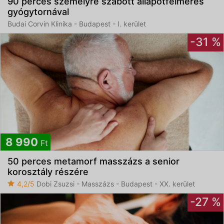
90 perces személyre szabott állapotfelmérés
gyógytornával
Budai Corvin Klinika - Budapest - I. kerület
-31 %
8 990
Ft
50 perces metamorf masszázs a senior
korosztály részére
4,2/5
Dobi Zsuzsi - Masszázs - Budapest - XX. kerület
-27 %