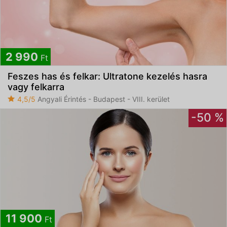
2 990
Ft
Feszes has és felkar: Ultratone kezelés hasra
vagy felkarra
4,5/5
Angyali Érintés - Budapest - VIII. kerület
-50 %
11 900
Ft