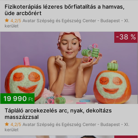
Fizikoterápiás lézeres bőrfiatalítás a hamvas,
üde arcbőrért
4,2/5
Avatar Szépség és Egészség Center - Budapest - XI.
kerület
-38 %
19 990
Ft
Tápláló arcekezelés arc, nyak, dekoltázs
masszázzsal
4,2/5
Avatar Szépség és Egészség Center - Budapest - XI.
kerület