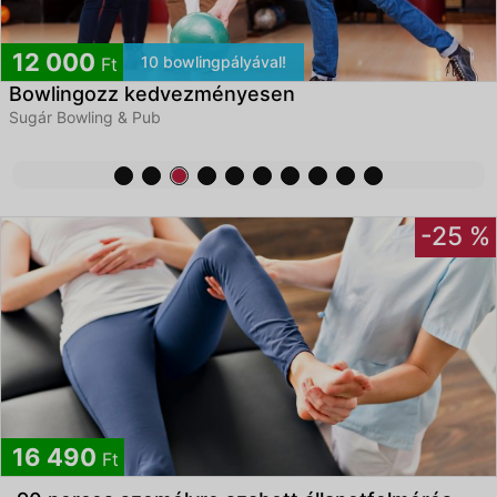
11 700
Homokos strand & Beach bar
Ft
Jet-skizés Budapest mellett
4,8/5
Code27 Jet-ski Club
-25 %
16 490
Ft