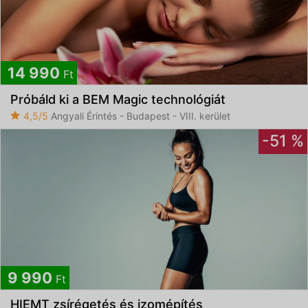
14 990
Ft
Próbáld ki a BEM Magic technológiát
4,5/5
Angyali Érintés - Budapest - VIII. kerület
-51 %
9 990
Ft
HIEMT zsírégetés és izomépítés