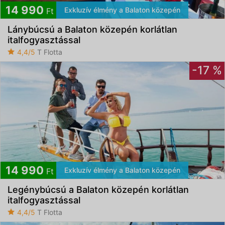
14 990
Exkluzív élmény a Balaton közepén
Ft
Lánybúcsú a Balaton közepén korlátlan
italfogyasztással
4,4/5
T Flotta
-17 %
14 990
Exkluzív élmény a Balaton közepén
Ft
Legénybúcsú a Balaton közepén korlátlan
italfogyasztással
4,4/5
T Flotta