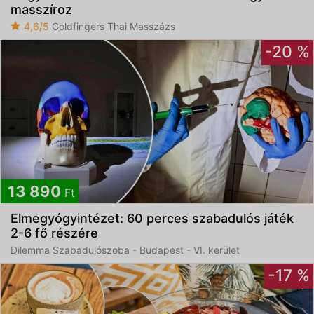
masszíroz
4,6/5
Goldfingers Thai Masszázs
-20 %
13 890
Ft
Elmegyógyintézet: 60 perces szabadulós játék
2-6 fő részére
Dilemma Szabadulószoba - Budapest - VI. kerület
-17 %