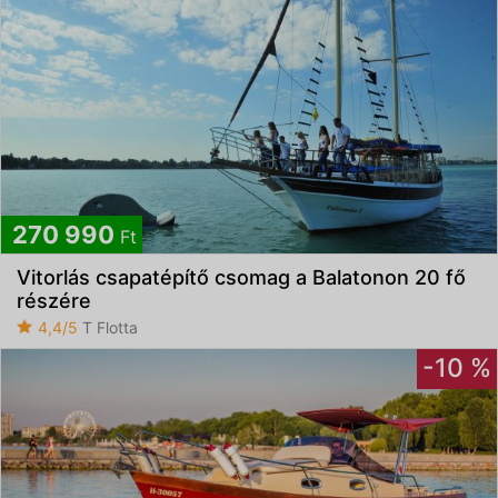
270 990
Ft
Vitorlás csapatépítő csomag a Balatonon 20 fő
részére
4,4/5
T Flotta
-10 %