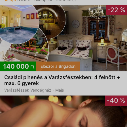
-22 %
140 000
Először a Brigádon
Ft
Családi pihenés a Varázsfészekben: 4 felnőtt +
max. 6 gyerek
Varázsfészek Vendégház - Majs
-40 %