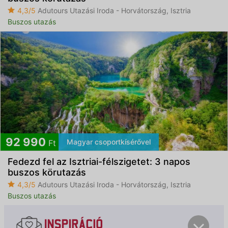
4,3/5
Adutours Utazási Iroda - Horvátország, Isztria
Buszos utazás
92 990
Magyar csoportkísérővel
Ft
Fedezd fel az Isztriai-félszigetet: 3 napos
buszos körutazás
4,3/5
Adutours Utazási Iroda - Horvátország, Isztria
Buszos utazás