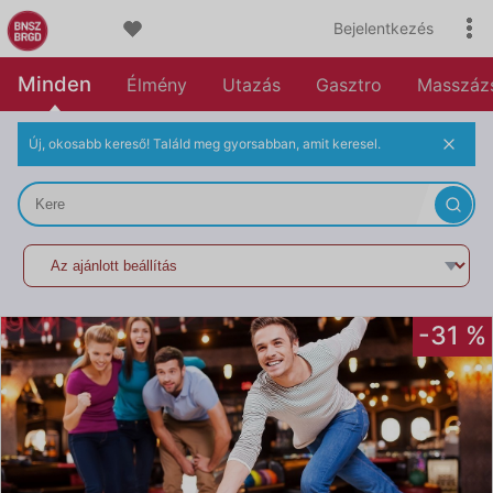
Bejelentkezés
Minden
Élmény
Utazás
Gasztro
Masszáz
Új, okosabb kereső! Találd meg gyorsabban, amit keresel.
MÁR CSAK 13 DARAB
-10 %