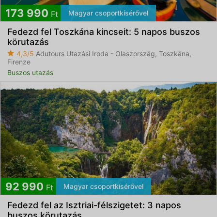
173 990
Magyar csoportkísérővel
Ft
Fedezd fel Toszkána kincseit: 5 napos buszos
körutazás
4,3/5
Adutours Utazási Iroda - Olaszország, Toszkána,
Firenze
Buszos utazás
92 990
Magyar csoportkísérővel
Ft
Fedezd fel az Isztriai-félszigetet: 3 napos
buszos körutazás