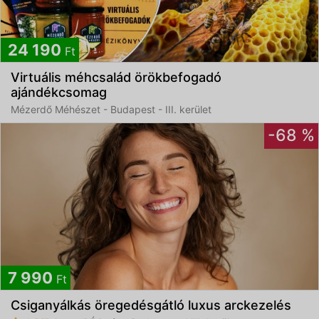
24 190
Ft
Virtuális méhcsalád örökbefogadó
ajándékcsomag
Mézerdő Méhészet - Budapest - III. kerület
-68 %
7 990
Ft
Csiganyálkás öregedésgátló luxus arckezelés