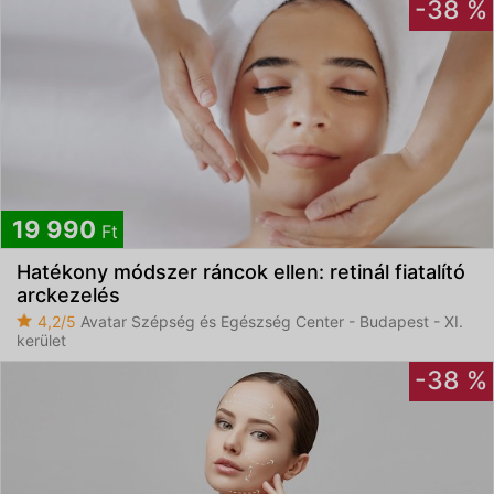
-38 %
19 990
Ft
Hatékony módszer ráncok ellen: retinál fiatalító
arckezelés
4,2/5
Avatar Szépség és Egészség Center - Budapest - XI.
kerület
-38 %