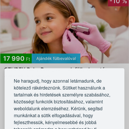
-10 %
17 990
Ajándék fülbevalóval
Ft
STUDEX Baby Box gyermek füllyukasztás
ajándékcsomaggal
Ne haragudj, hogy azonnal letámadunk, de
Böby Skin & Beauty - Budapest - XI. kerület
kötelező rákérdeznünk. Sütiket használunk a
tartalmak és hirdetések személyre szabásához,
1
23
24
...
közösségi funkciók biztosításához, valamint
weboldalunk elemzéséhez. Kérünk, segítsd
Előző
Tovább
munkánkat a sütik elfogadásával, hogy
fejleszthessük, kényelmesebbé és jobbá
789 - 824
a(z) 860 ajánlatból