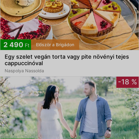
2 490
Először a Brigádon
Ft
Egy szelet vegán torta vagy pite növényi tejes
cappuccinóval
Naspolya Nassolda
-18 %