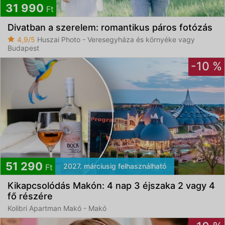
31 990
Ft
Divatban a szerelem: romantikus páros fotózás
4,9/5
Huszai Photo - Veresegyháza és környéke vagy
Budapest
-10 %
51 290
2027. márciusig felhasználható
Ft
Kikapcsolódás Makón: 4 nap 3 éjszaka 2 vagy 4
fő részére
Kolibri Apartman Makó - Makó