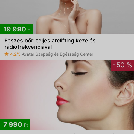
19 990
Ft
Feszes bőr: teljes arclifting kezelés
rádiófrekvenciával
4,2/5
Avatar Szépség és Egészség Center
-50 %
7 990
Ft