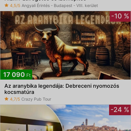
4,5/5
Angyali Érintés - Budapest - VIII. kerület
-10 %
17 090
Ft
Az aranybika legendája: Debreceni nyomozós
kocsmatúra
4,7/5
Crazy Pub Tour
-24 %