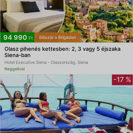
94 990
Először a Brigádon
Ft
Olasz pihenés kettesben: 2, 3 vagy 5 éjszaka
Siena-ban
Hotel Executive Siena - Olaszország, Siena
Reggelivel
-17 %