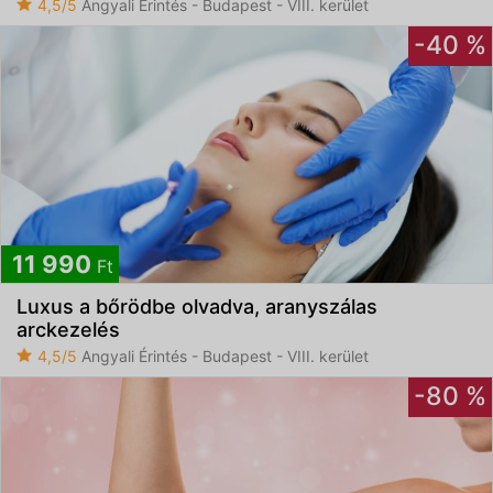
4,5/5
Angyali Érintés - Budapest - VIII. kerület
-40 %
11 990
Ft
Luxus a bőrödbe olvadva, aranyszálas
arckezelés
4,5/5
Angyali Érintés - Budapest - VIII. kerület
-80 %