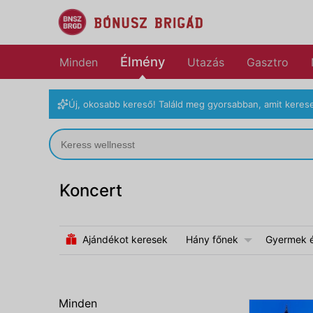
Élmény
Minden
Utazás
Gasztro
Új, okosabb kereső! Találd meg gyorsabban, amit kerese
Koncert
Ajándékot keresek
Hány főnek
Gyermek él
Minden