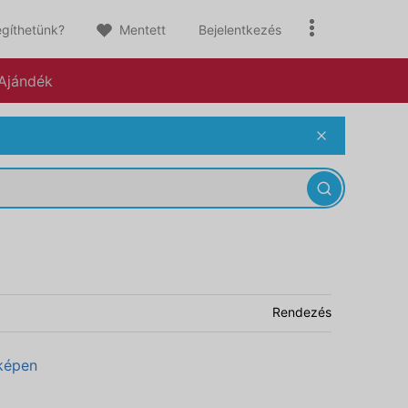
gíthetünk?
Mentett
Bejelentkezés
Ajándék
Rendezés
képen