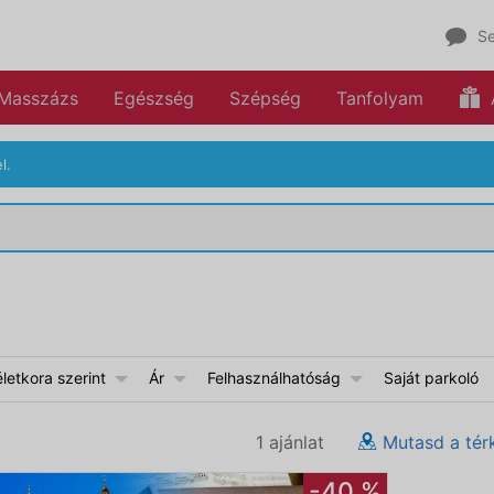
Se
Masszázs
Egészség
Szépség
Tanfolyam
l.
etkora szerint
Ár
Felhasználhatóság
Saját parkoló
1 ajánlat
Mutasd a tér
-40 %