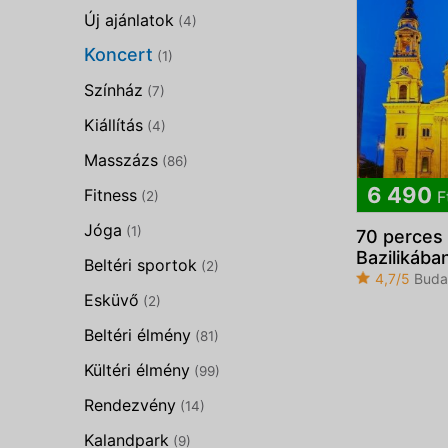
Új ajánlatok
(4)
Koncert
(1)
Színház
(7)
Kiállítás
(4)
Masszázs
(86)
6 490
Fitness
F
(2)
Jóga
(1)
70 perces 
Bazilikába
Beltéri sportok
(2)
4,7/5
Buda
Esküvő
(2)
Beltéri élmény
(81)
Kültéri élmény
(99)
Rendezvény
(14)
Kalandpark
(9)