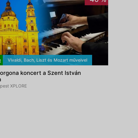
Vivaldi, Bach, Liszt és Mozart műveivel
t
orgona koncert a Szent István
n
pest XPLORE