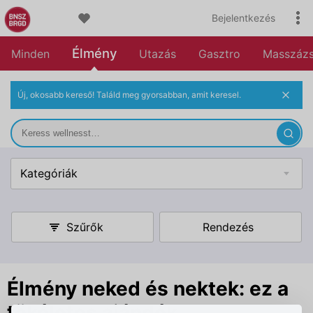
Bejelentkezés
Élmény
Minden
Utazás
Gasztro
Masszáz
Új, okosabb kereső! Találd meg gyorsabban, amit keresel.
Kategóriák
Szűrők
Rendezés
Élmény neked és nektek: ez a
tökéletes ajándék