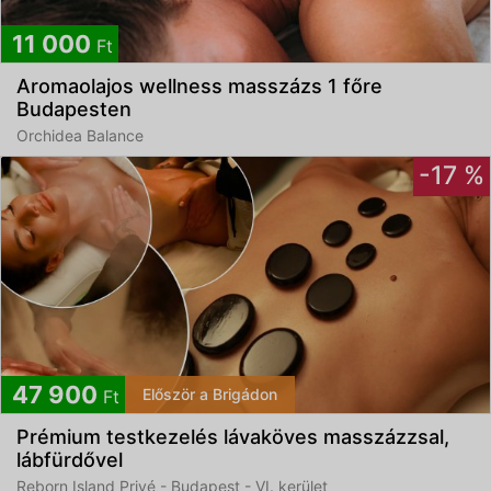
Feliratkozom
11 000
Ft
Aromaolajos wellness masszázs 1 főre
Elfogadom az
ÁSZF
-et és az
Adatvédelmi
Budapesten
tájékoztatót
Orchidea Balance
-17 %
47 900
Először a Brigádon
Ft
Prémium testkezelés lávaköves masszázzsal,
lábfürdővel
Reborn Island Privé - Budapest - VI. kerület