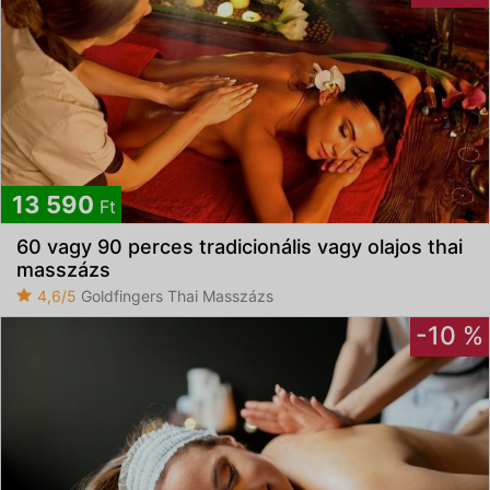
13 590
Ft
60 vagy 90 perces tradicionális vagy olajos thai
masszázs
4,6/5
Goldfingers Thai Masszázs
-10 %