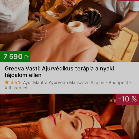
7 590
Ft
Greeva Vasti: Ajurvédikus terápia a nyaki
fájdalom ellen
4,5/5
Ayur Mantra Ayurvéda Masszázs Szalon - Budapest -
XIII. kerület
-10 %