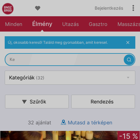
Bejelentkezés
Élmény
Minden
Utazás
Gasztro
Masszáz
Új, okosabb kereső! Találd meg gyorsabban, amit keresel.
Kategóriák
(32)
Szűrők
Rendezés
32 ajánlat
Mutasd a térképen
-15 %