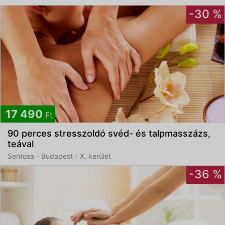
-30 %
17 490
Ft
90 perces stresszoldó svéd- és talpmasszázs,
teával
Sentosa - Budapest - X. kerület
-36 %