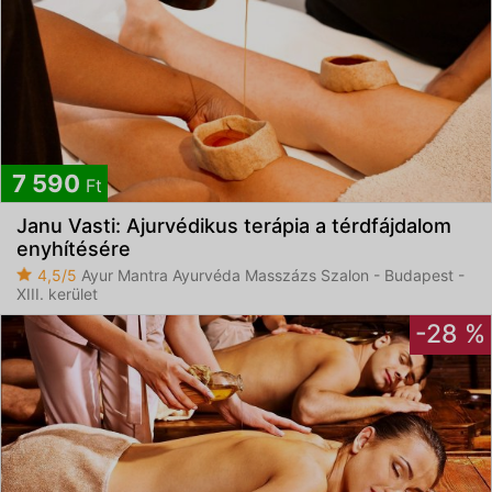
7 590
Ft
Janu Vasti: Ajurvédikus terápia a térdfájdalom
enyhítésére
4,5/5
Ayur Mantra Ayurvéda Masszázs Szalon - Budapest -
XIII. kerület
-28 %