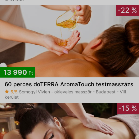
-22 %
13 990
Ft
60 perces doTERRA AromaTouch testmasszázs
5/5
Somogyi Vivien - okleveles masszőr - Budapest - VIII.
kerület
-15 %