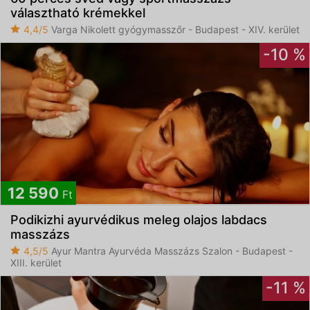
választható krémekkel
4,4/5
Varga Nikolett gyógymasszőr - Budapest - XIV. kerület
-10 %
12 590
Ft
Podikizhi ayurvédikus meleg olajos labdacs
masszázs
4,5/5
Ayur Mantra Ayurvéda Masszázs Szalon - Budapest -
XIII. kerület
-11 %