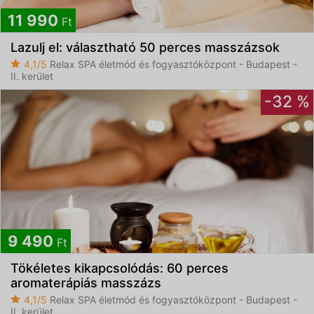
11 990
Ft
Lazulj el: választható 50 perces masszázsok
4,1/5
Relax SPA életmód és fogyasztóközpont - Budapest -
II. kerület
-32 %
9 490
Ft
Tökéletes kikapcsolódás: 60 perces
aromaterápiás masszázs
4,1/5
Relax SPA életmód és fogyasztóközpont - Budapest -
II. kerület