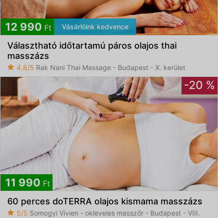
12 990
Vásárlóink kedvence
Ft
Választható időtartamú páros olajos thai
masszázs
4,8/5
Rak Nani Thai Massage - Budapest - X. kerület
-20 %
11 990
Ft
60 perces doTERRA olajos kismama masszázs
5/5
Somogyi Vivien - okleveles masszőr - Budapest - VIII.