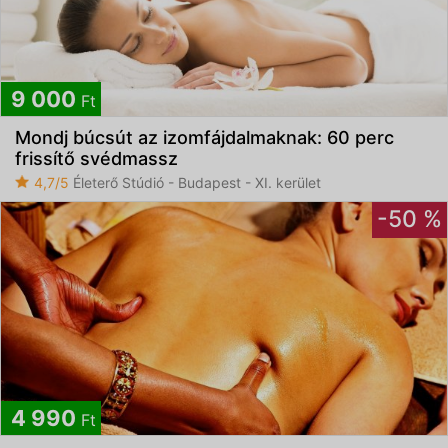
9 000
Ft
Mondj búcsút az izomfájdalmaknak: 60 perc
frissítő svédmassz
4,7/5
Életerő Stúdió - Budapest - XI. kerület
-50 %
4 990
Ft