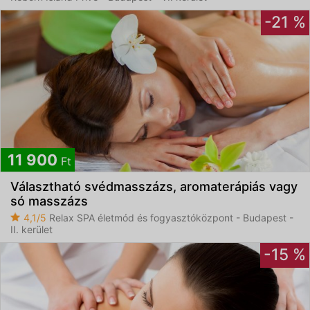
-21 %
11 900
Ft
Választható svédmasszázs, aromaterápiás vagy
só masszázs
4,1/5
Relax SPA életmód és fogyasztóközpont - Budapest -
II. kerület
-15 %