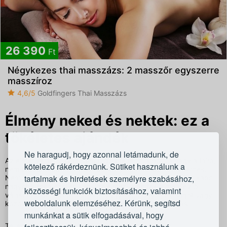
26 390
Ft
Négykezes thai masszázs: 2 masszőr egyszerre
masszíroz
4,6/5
Goldfingers Thai Masszázs
Élmény neked és nektek: ez a
tökéletes ajándék
Ne haragudj, hogy azonnal letámadunk, de
Az élményeidet ugyan nem tudod feltenni a polcra vagy a falra,
kötelező rákérdeznünk. Sütiket használunk a
nem tudod kézbe venni, viszont egész életedben elkísérnek.
tartalmak és hirdetések személyre szabásához,
Nem szeretnénk eldönteni a nagy kérdést, hogy könyvet kapni
nagyobb meglepetés vagy az élményajándék a megfelelő
közösségi funkciók biztosításához, valamint
választás, de abban biztosak vagyunk, hogy újdonságot vagy
weboldalunk elemzéséhez. Kérünk, segítsd
közös időt ajándékozni biztos, hogy nem lesz csalódás.
munkánkat a sütik elfogadásával, hogy
Hogyan válassz az élmények közül?
Teljes leírás