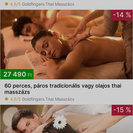
4,6/5
Goldfingers Thai Masszázs
-14 %
27 490
Ft
60 perces, páros tradicionális vagy olajos thai
masszázs
4,6/5
Goldfingers Thai Masszázs
-15 %