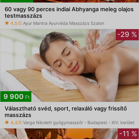
60 vagy 90 perces indiai Abhyanga meleg olajos
testmasszázs
4,5/5
Ayur Mantra Ayurvéda Masszázs Szalon
-29 %
9 900
Ft
Választható svéd, sport, relaxáló vagy frissítő
masszázs
4,4/5
Varga Nikolett gyógymasszőr - Budapest - XIV. kerület
-11 %