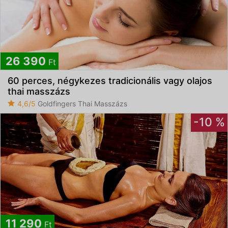
26 390
Ft
60 perces, négykezes tradicionális vagy olajos
thai masszázs
4,6/5
Goldfingers Thai Masszázs
-10 %
11 290
Ft