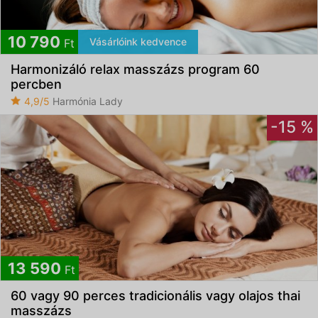
10 790
Vásárlóink kedvence
Ft
Harmonizáló relax masszázs program 60
percben
4,9/5
Harmónia Lady
-15 %
13 590
Ft
60 vagy 90 perces tradicionális vagy olajos thai
masszázs