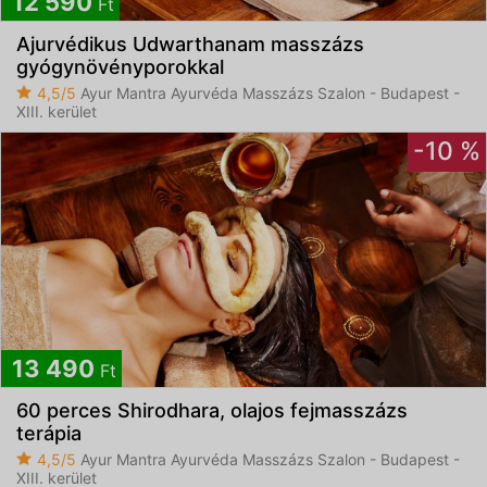
12 590
Ft
Ajurvédikus Udwarthanam masszázs
gyógynövényporokkal
4,5/5
Ayur Mantra Ayurvéda Masszázs Szalon - Budapest -
XIII. kerület
-10 %
13 490
Ft
60 perces Shirodhara, olajos fejmasszázs
terápia
4,5/5
Ayur Mantra Ayurvéda Masszázs Szalon - Budapest -
XIII. kerület