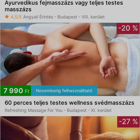
Ayurvedikus fejmasszázs vagy teljes testes
masszázs
4,5/5
Angyali Érintés - Budapest - VIII. kerület
-20 %
7 990
Novemberig felhasználható
Ft
60 perces teljes testes wellness svédmasszázs
Refreshing Massage For You - Budapest - XI. kerület
-27 %