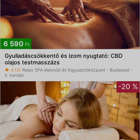
6 590
Ft
Gyulladáscsökkentő és izom nyugtató: CBD
olajos testmasszázs
4,1/5
Relax SPA életmód és fogyasztóközpont - Budapest -
II. kerület
-20 %