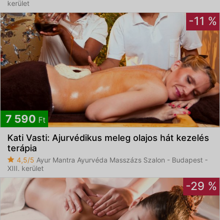
kerület
-11 %
7 590
Ft
Kati Vasti: Ajurvédikus meleg olajos hát kezelés
terápia
4,5/5
Ayur Mantra Ayurvéda Masszázs Szalon - Budapest -
XIII. kerület
-29 %