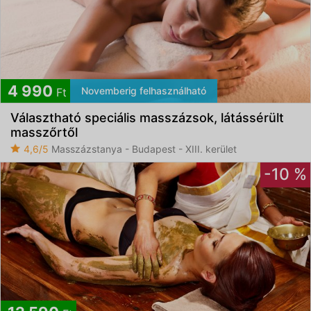
4 990
Novemberig felhasználható
Ft
Választható speciális masszázsok, látássérült
masszőrtől
4,6/5
Masszázstanya - Budapest - XIII. kerület
-10 %