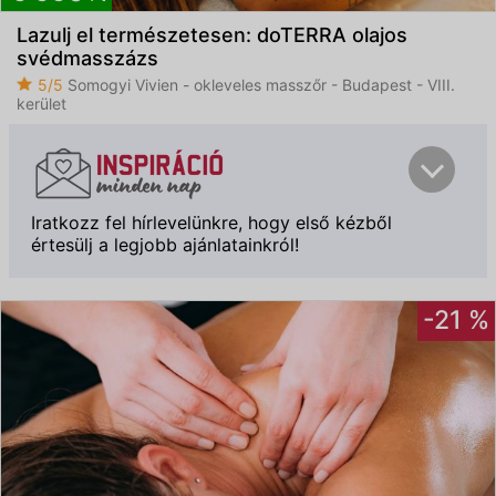
Lazulj el természetesen: doTERRA olajos
svédmasszázs
5/5
Somogyi Vivien - okleveles masszőr - Budapest - VIII.
kerület
Iratkozz fel hírlevelünkre, hogy első kézből
értesülj a legjobb ajánlatainkról!
-21 %