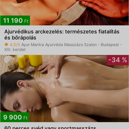
11 190
Ft
Ajurvédikus arckezelés: természetes fiatalítás
és bőrápolás
4,5/5
Ayur Mantra Ayurvéda Masszázs Szalon - Budapest -
XIII. kerület
-34 %
9 900
Ft
60 perces svéd vagy sportmasszázs