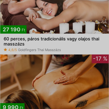
27 190
Ft
60 perces, páros tradicionális vagy olajos thai
masszázs
4,6/5
Goldfingers Thai Masszázs
-17 %
9 990
Ft