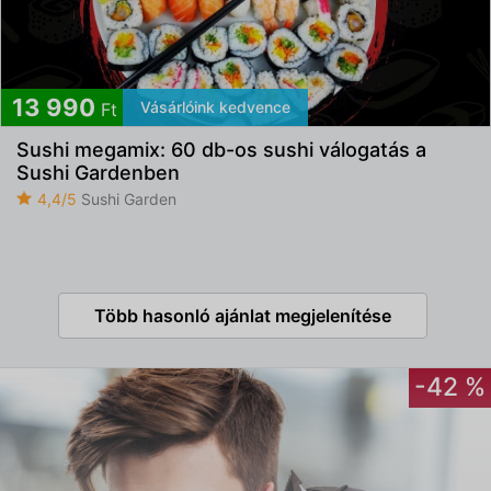
13 990
Vásárlóink kedvence
Ft
Sushi megamix: 60 db-os sushi válogatás a
Sushi Gardenben
4,4/5
Sushi Garden
Több hasonló ajánlat megjelenítése
-42 %