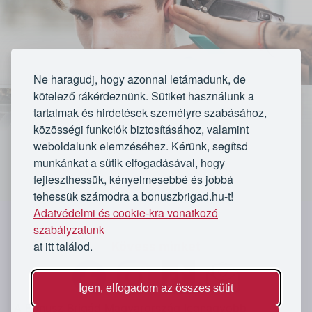
Ne haragudj, hogy azonnal letámadunk, de
kötelező rákérdeznünk. Sütiket használunk a
tartalmak és hirdetések személyre szabásához,
közösségi funkciók biztosításához, valamint
weboldalunk elemzéséhez. Kérünk, segítsd
munkánkat a sütik elfogadásával, hogy
fejleszthessük, kényelmesebbé és jobbá
tehessük számodra a bonuszbrigad.hu-t!
Lejárt
Adatvédelmi és cookie-kra vonatkozó
`
szabályzatunk
★★★★★
★★★★★
at itt találod.
Kövess minket
34 értékelés
Az ajánlat lejárt
57 vásárló
Igen, elfogadom az összes sütit
A Bónusz Brigád Magyarország legnagyobb