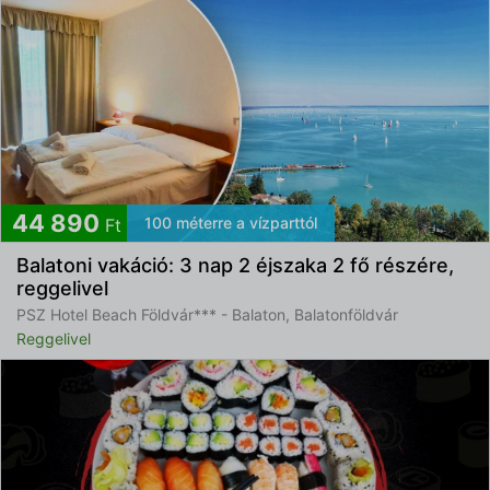
44 890
100 méterre a vízparttól
Ft
Balatoni vakáció: 3 nap 2 éjszaka 2 fő részére,
reggelivel
PSZ Hotel Beach Földvár*** - Balaton, Balatonföldvár
Reggelivel