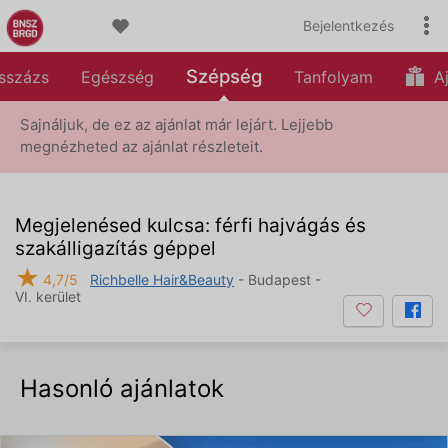
Bejelentkezés
Szépség
sszázs
Egészség
Tanfolyam
Aj
Sajnáljuk, de ez az ajánlat már lejárt. Lejjebb
megnézheted az ajánlat részleteit.
Megjelenésed kulcsa: férfi hajvágás és
szakálligazítás géppel
★
4,7/5
Richbelle Hair&Beauty
- Budapest -
VI. kerület
Hasonló ajánlatok