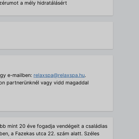
zérumot a mély hidratálásért
agy e-mailben:
relaxspa@relaxspa.hu
.
on partnerünknél vagy vidd magaddal
b mint 20 éve fogadja vendégeit a családias
tben, a Fazekas utca 22. szám alatt. Széles