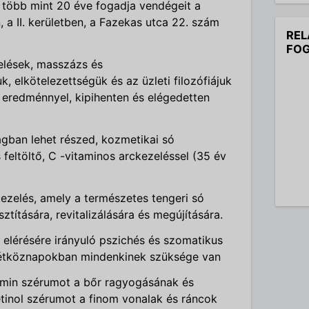
több mint 20 éve fogadja vendégeit a
 a II. kerületben, a Fazekas utca 22. szám
REL
FOG
elések, masszázs és
, elkötelezettségük és az üzleti filozófiájuk
 eredménnyel, kipihenten és elégedetten
gban lehet részed, kozmetikai só
feltöltő, C -vitaminos arckezeléssel (35 év
zelés, amely a természetes tengeri só
sztítására, revitalizálására és megújítására.
t elérésére irányuló pszichés és szomatikus
t hétköznapokban mindenkinek szüksége van
tamin szérumot a bőr ragyogásának és
etinol szérumot a finom vonalak és ráncok