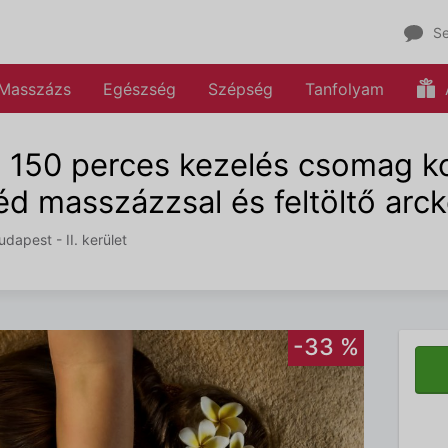
Se
Masszázs
Egészség
Szépség
Tanfolyam
 150 perces kezelés csomag ko
éd masszázzsal és feltöltő arc
apest - II. kerület
-33 %