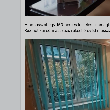
A bónusszal egy 150 perces kezelés csomagb
Kozmetikai só masszázs relaxáló svéd masszá