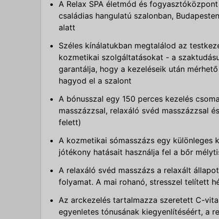
A Relax SPA életmód és fogyasztóközpont 
családias hangulatú szalonban, Budapesten,
alatt
Széles kínálatukban megtalálod az testkez
kozmetikai szolgáltatásokat - a szaktudásuk
garantálja, hogy a kezeléseik után mérhető
hagyod el a szalont
A bónusszal egy 150 perces kezelés csoma
masszázzsal, relaxáló svéd masszázzsal és 
felett)
A kozmetikai sómasszázs egy különleges ke
jótékony hatásait használja fel a bőr mélyti
A relaxáló svéd masszázs a relaxált állapo
folyamat. A mai rohanó, stresszel telítet
Az arckezelés tartalmazza szeretett C-vi
egyenletes tónusának kiegyenlítéséért, a r