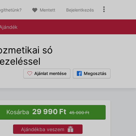
gíthetünk?
Mentett
Bejelentkezés
Ajándék
zmetikai só
kezeléssel
Ajánlat mentése
Megosztás
29 990 Ft
Kosárba
45 000 Ft
Ajándékba veszem