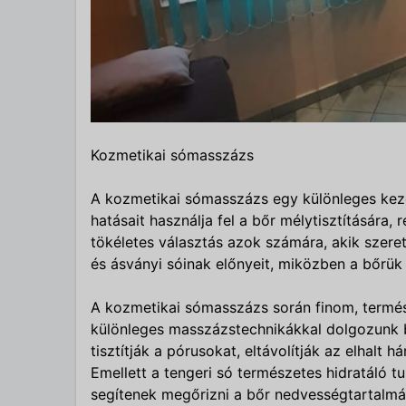
Kozmetikai sómasszázs
A kozmetikai sómasszázs egy különleges keze
hatásait használja fel a bőr mélytisztítására, 
tökéletes választás azok számára, akik szere
és ásványi sóinak előnyeit, miközben a bőrük 
A kozmetikai sómasszázs során finom, termés
különleges masszázstechnikákkal dolgozunk 
tisztítják a pórusokat, eltávolítják az elhalt 
Emellett a tengeri só természetes hidratáló t
segítenek megőrizni a bőr nedvességtartalmá