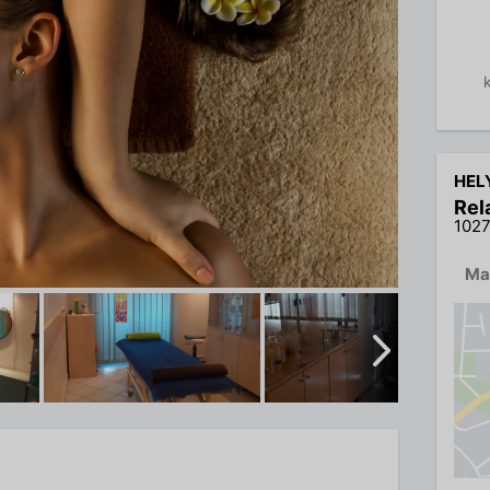
HEL
Rel
1027
Ma