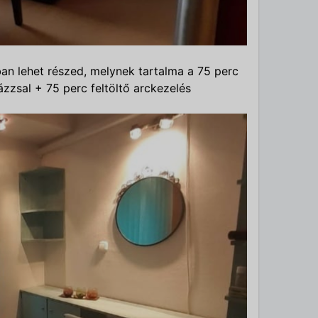
an lehet részed, melynek tartalma a
75 perc
zzsal + 75 perc feltöltő arckezelés