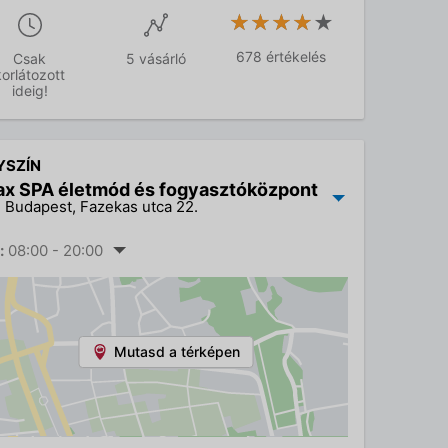
★★★★★
★★★★★
678 értékelés
Csak
5 vásárló
korlátozott
ideig!
YSZÍN
ax SPA életmód és fogyasztóközpont
 Budapest, Fazekas utca 22.
:
08:00 - 20:00
Mutasd a térképen