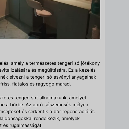
lés, amely a természetes tengeri só jótékony
revitalizálására és megújítására. Ez a kezelés
tnék élvezni a tengeri só ásványi anyagainak
friss, fiatalos és ragyogó marad.
zetes tengeri sót alkalmazunk, amelyet
be a bőrbe. Az apró sószemcsék mélyen
hámsejteket és serkentik a bőr regenerációját.
ulajdonságokkal rendelkezik, amelyek
t és rugalmasságát.