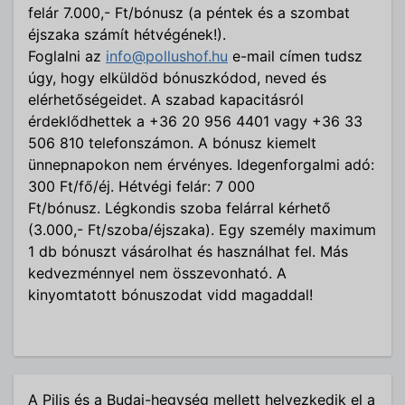
felár 7.000,- Ft/bónusz (a péntek és a szombat
éjszaka számít hétvégének!).
Foglalni az
info@pollushof.hu
e-mail címen tudsz
úgy, hogy elküldöd bónuszkódod, neved és
elérhetőségeidet. A szabad kapacitásról
érdeklődhettek a +36 20 956 4401 vagy +36 33
506 810 telefonszámon. A bónusz kiemelt
ünnepnapokon nem érvényes. Idegenforgalmi adó:
300 Ft/fő/éj. Hétvégi felár: 7 000
Ft/bónusz. Légkondis szoba felárral kérhető
(3.000,- Ft/szoba/éjszaka). Egy személy maximum
1 db bónuszt vásárolhat és használhat fel. Más
kedvezménnyel nem összevonható. A
kinyomtatott bónuszodat vidd magaddal!
A Pilis és a Budai-hegység mellett helyezkedik el a