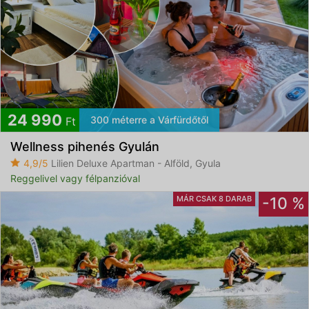
24 990
300 méterre a Várfürdőtől
Ft
Wellness pihenés Gyulán
4,9/5
Lilien Deluxe Apartman - Alföld, Gyula
Reggelivel vagy félpanzióval
MÁR CSAK 8 DARAB
-10 %