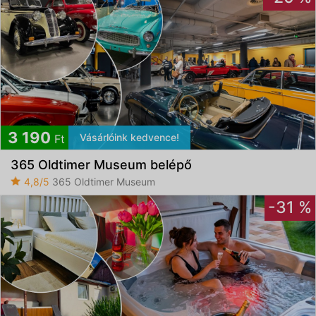
3 190
Vásárlóink kedvence!
Ft
365 Oldtimer Museum belépő
4,8/5
365 Oldtimer Museum
-31 %