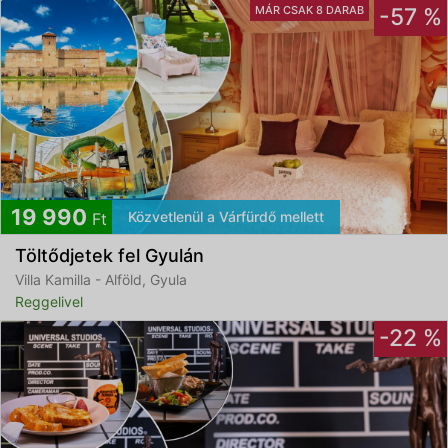
MÁR CSAK 8 DARAB
-57 %
19 990
Közvetlenül a Várfürdő mellett
Ft
Töltődjetek fel Gyulán
Villa Kamilla - Alföld, Gyula
Reggelivel
-22 %