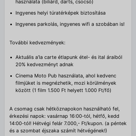
használata (biliárd, darts, csocsó)
Ingyenes helyi túratérképek biztosítása
Ingyenes parkolás, ingyenes wifi a szobában is!
További kedvezmények:
Aktuális a’la carte étlapunk étel- és ital áraiból
20% kedvezményt adnak
Cinema Moto Pub használata, ahol kedvenc
filmjüket is megnézhetik, mozi körülmények
között (1 film 1.500 Ft helyett 1.000 Ft/fő)
A csomag csak hétköznapokon használható fel,
érkezési napok: vasárnap 16:00-tól, hétfő, kedd
14:00-tól! Hétvégi felár 7.000,- Ft/kupon. (a péntek
és a szombat éjszaka számít hétvégének!)