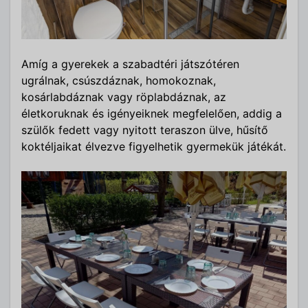
Amíg a gyerekek a szabadtéri játszótéren
ugrálnak, csúszdáznak, homokoznak,
kosárlabdáznak vagy röplabdáznak, az
életkoruknak és igényeiknek megfelelően, addig a
szülők fedett vagy nyitott teraszon ülve, hűsítő
koktéljaikat élvezve figyelhetik gyermekük játékát.