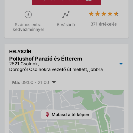
★★★★★
★★★★★
371 értékelés
Számos extra
5 vásárló
kedvezménnyel
HELYSZÍN
Pollushof Panzió és Étterem
2521 Csolnok,
Dorogról Csolnokra vezető út mellett, jobbra
Ma:
09:00 - 21:00
Mutasd a térképen