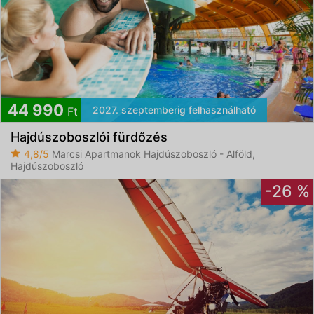
44 990
2027. szeptemberig felhasználható
Ft
Hajdúszoboszlói fürdőzés
4,8/5
Marcsi Apartmanok Hajdúszoboszló - Alföld,
Hajdúszoboszló
-26 %