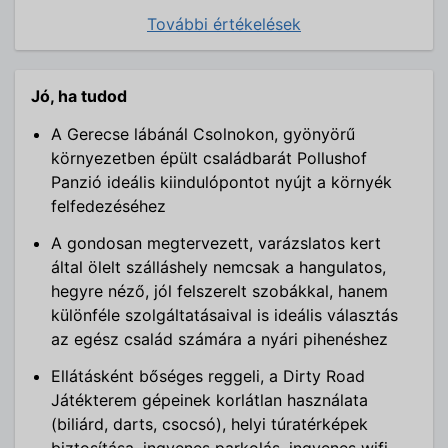
További értékelések
Jó, ha tudod
A Gerecse lábánál Csolnokon, gyönyörű
környezetben épült családbarát Pollushof
Panzió ideális kiindulópontot nyújt a környék
felfedezéséhez
A gondosan megtervezett, varázslatos kert
által ölelt szálláshely nemcsak a hangulatos,
hegyre néző, jól felszerelt szobákkal, hanem
különféle szolgáltatásaival is ideális választás
az egész család számára a nyári pihenéshez
Ellátásként bőséges reggeli, a Dirty Road
Játékterem gépeinek korlátlan használata
(biliárd, darts, csocsó), helyi túratérképek
biztosítása, ingyenes parkolás, ingyenes wifi