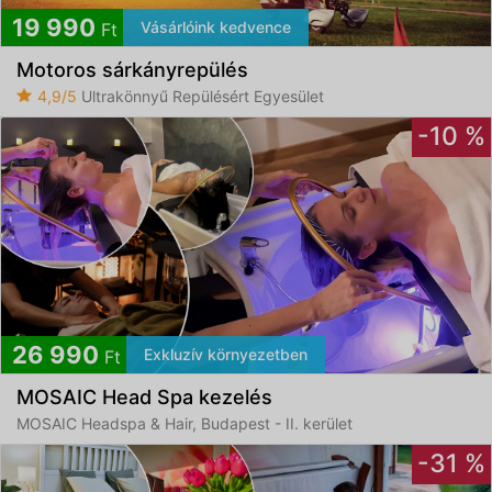
19 990
Vásárlóink kedvence
Ft
Motoros sárkányrepülés
4,9/5
Ultrakönnyű Repülésért Egyesület
-10 %
26 990
Exkluzív környezetben
Ft
MOSAIC Head Spa kezelés
MOSAIC Headspa & Hair, Budapest - II. kerület
-31 %