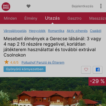
Bejelentkezés
Utazás
Minden
Élmény
Gasztro
Masszáz
Városlátogatás
Hegyvidék
Romantika
Aktív pihenés
Családi
Mesebeli élmények a Gerecse lábánál: 3 vagy
4 nap 2 fő részére reggelivel, korlátlan
játékterem használattal és további extrával
Csolnokon
★
4,6/5
Pollushof Panzió és Étterem
Gyönyörű környezetben
-29 %