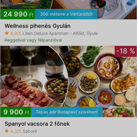
24 990
300 méterre a Várfürdőtől
Ft
Wellness pihenés Gyulán
4,9/5
Lilien Deluxe Apartman - Alföld, Gyula
Reggelivel vagy félpanzióval
-18 %
9 900
Tapas bár Budapest szívében!
Ft
Spanyol vacsora 2 főnek
4,3/5
Saboré