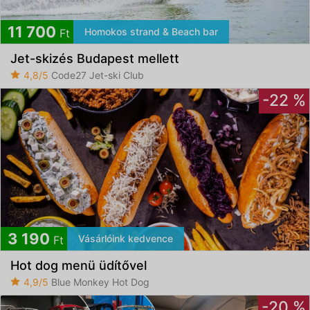
11 700
Homokos strand & Beach bar
Ft
Jet-skizés Budapest mellett
4,8/5
Code27 Jet-ski Club
-22 %
3 190
Vásárlóink kedvence
Ft
Hot dog menü üdítővel
4,9/5
Blue Monkey Hot Dog
-20 %