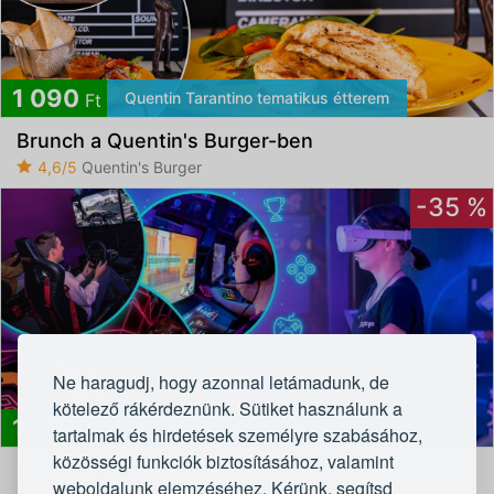
1 090
Quentin Tarantino tematikus étterem
Ft
Brunch a Quentin's Burger-ben
4,6/5
Quentin's Burger
-35 %
Ne haragudj, hogy azonnal letámadunk, de
kötelező rákérdeznünk. Sütiket használunk a
11 490
Egyedülálló géppark és látvány
Ft
tartalmak és hirdetések személyre szabásához,
közösségi funkciók biztosításához, valamint
Páros napijegy a Gamerlandbe
weboldalunk elemzéséhez. Kérünk, segítsd