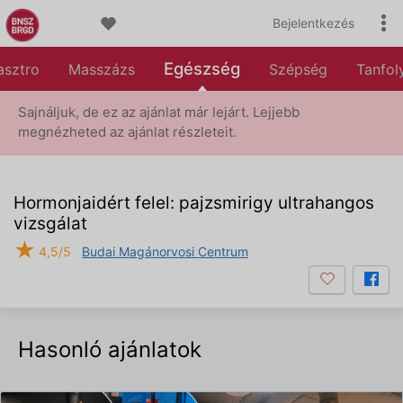
Bejelentkezés
Egészség
asztro
Masszázs
Szépség
Tanfo
Sajnáljuk, de ez az ajánlat már lejárt. Lejjebb
megnézheted az ajánlat részleteit.
Hormonjaidért felel: pajzsmirigy ultrahangos
vizsgálat
★
4,5/5
Budai Magánorvosi Centrum
Hasonló ajánlatok