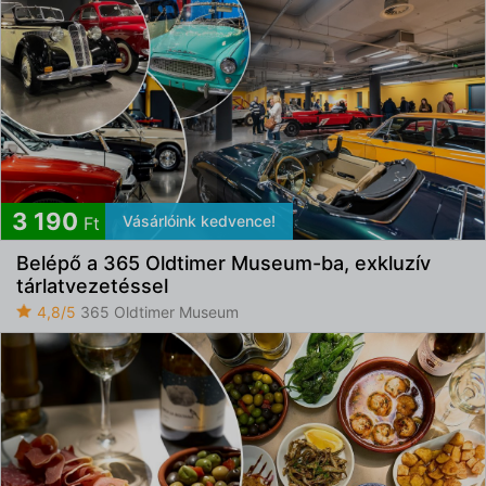
3 190
Vásárlóink kedvence!
Ft
Belépő a 365 Oldtimer Museum-ba, exkluzív
tárlatvezetéssel
4,8/5
365 Oldtimer Museum