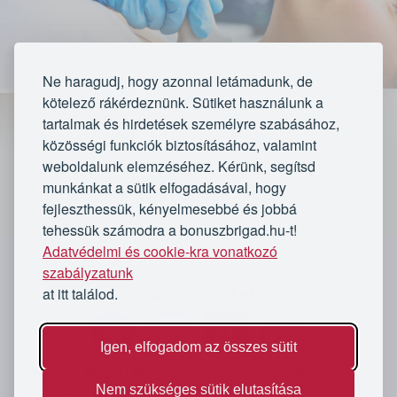
Ne haragudj, hogy azonnal letámadunk, de
kötelező rákérdeznünk. Sütiket használunk a
tartalmak és hirdetések személyre szabásához,
közösségi funkciók biztosításához, valamint
weboldalunk elemzéséhez. Kérünk, segítsd
munkánkat a sütik elfogadásával, hogy
fejleszthessük, kényelmesebbé és jobbá
VÁLASSZ CSOMAGOT:
tehessük számodra a bonuszbrigad.hu-t!
Adatvédelmi és cookie-kra vonatkozó
Pajzsmirigy ultrahang vizsgálat - A
`
rendelőnek fizetendő: 17 700 Ft
szabályzatunk
at itt találod.
Kövess minket
Lejárt
Igen, elfogadom az összes sütit
A Bónusz Brigád Magyarország legnagyobb
★★★★★
★★★★★
közösségi vásárló oldala. Vásárlóink eddig több mint
Nem szükséges sütik elutasítása