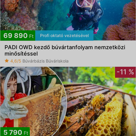
69 890
Profi oktató vezetésével
Ft
PADI OWD kezdő búvártanfolyam nemzetközi
minősítéssel
4,6/5
Búvárbázis Búváriskola
-11 %
5 790
Ft