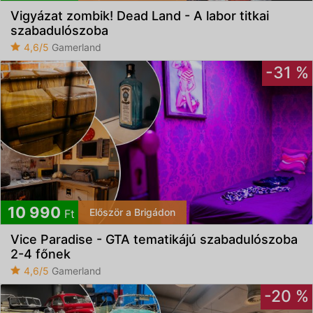
Vigyázat zombik! Dead Land - A labor titkai
szabadulószoba
4,6/5
Gamerland
-31 %
10 990
Először a Brigádon
Ft
Vice Paradise - GTA tematikájú szabadulószoba
2-4 főnek
4,6/5
Gamerland
-20 %