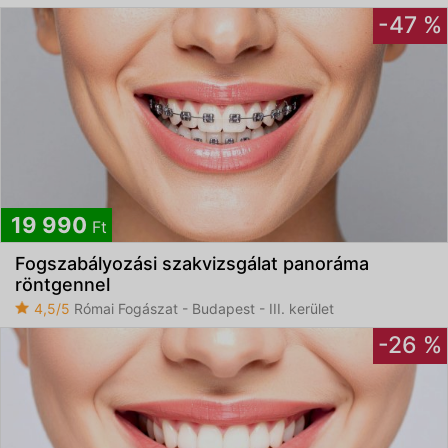
-47 %
19 990
Ft
Fogszabályozási szakvizsgálat panoráma
röntgennel
4,5/5
Római Fogászat - Budapest - III. kerület
-26 %