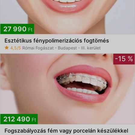
27 990
Ft
Esztétikus fénypolimerizációs fogtömés
4,5/5
Római Fogászat - Budapest - III. kerület
-15 %
212 490
Ft
Fogszabályozás fém vagy porcelán készülékkel