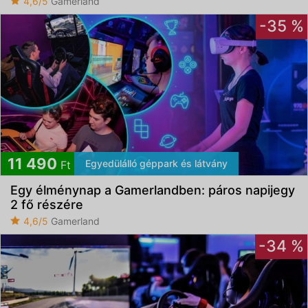
4,6/5
Gamerland
-35 %
11 490
Egyedülálló géppark és látvány
Ft
Egy élménynap a Gamerlandben: páros napijegy
2 fő részére
4,6/5
Gamerland
-34 %