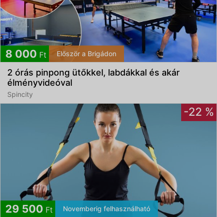
8 000
Először a Brigádon
Ft
2 órás pinpong ütőkkel, labdákkal és akár
élményvideóval
Spincity
-22 %
29 500
Novemberig felhasználható
Ft