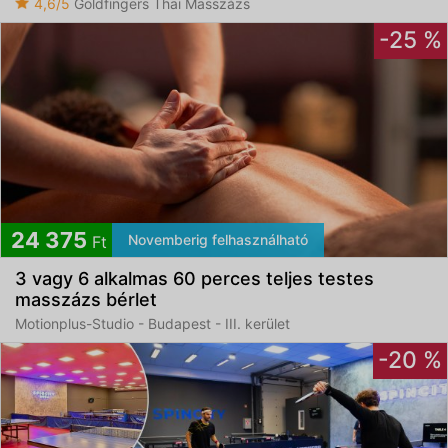
4,6/5
Goldfingers Thai Masszázs
-25 %
24 375
Novemberig felhasználható
Ft
3 vagy 6 alkalmas 60 perces teljes testes
masszázs bérlet
Motionplus-Studio - Budapest - III. kerület
-20 %