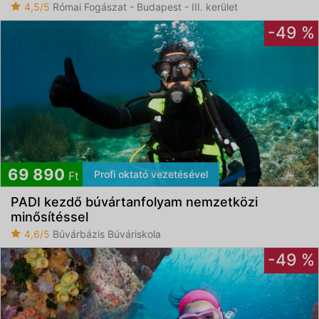
4,5/5
Római Fogászat - Budapest - III. kerület
-49 %
69 890
Profi oktató vezetésével
Ft
PADI kezdő búvártanfolyam nemzetközi
minősítéssel
4,6/5
Búvárbázis Búváriskola
-49 %