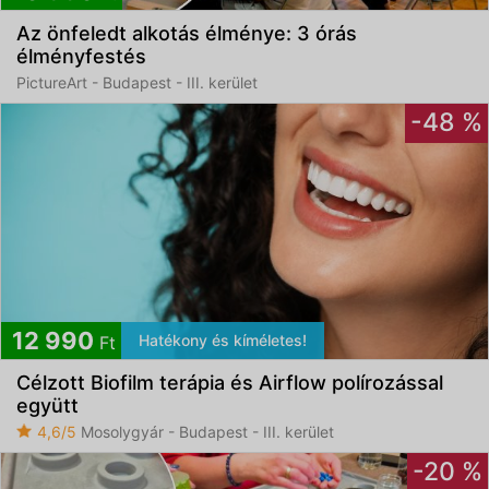
Az önfeledt alkotás élménye: 3 órás
Elfogadom az
ÁSZF
-et és az
Adatvédelmi
élményfestés
tájékoztatót
PictureArt - Budapest - III. kerület
-48 %
12 990
Hatékony és kíméletes!
Ft
Célzott Biofilm terápia és Airflow polírozással
együtt
4,6/5
Mosolygyár - Budapest - III. kerület
-20 %