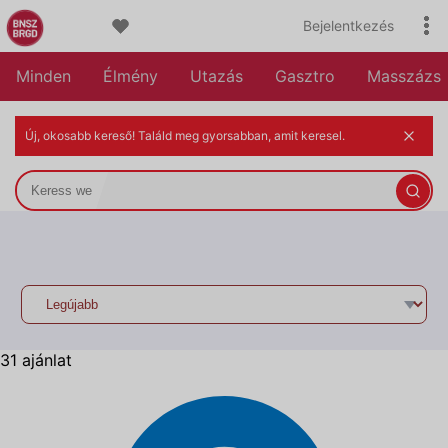
Bejelentkezés
Minden
Élmény
Utazás
Gasztro
Masszázs
Új, okosabb kereső! Találd meg gyorsabban, amit keresel.
31 ajánlat