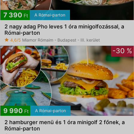
7 390
A Római-parton
Ft
2 nagy adag Pho leves 1 óra minigolfozással, a
Római-parton
4,6/5
Miamor Rómaim - Budapest - III. kerület
-30 %
9 990
A Római-parton
Ft
2 hamburger menü és 1 óra minigolf 2 főnek, a
Római-parton