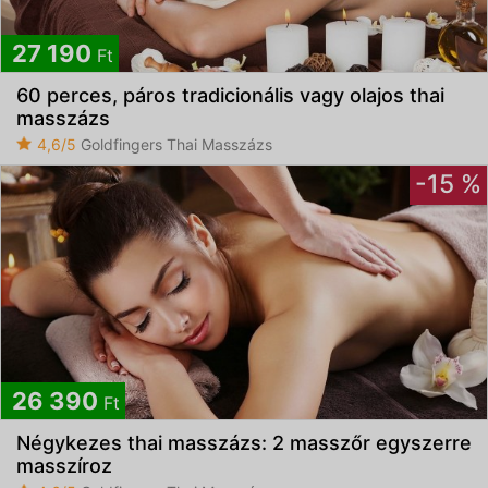
27 190
Ft
60 perces, páros tradicionális vagy olajos thai
masszázs
4,6/5
Goldfingers Thai Masszázs
-15 %
26 390
Ft
Négykezes thai masszázs: 2 masszőr egyszerre
masszíroz