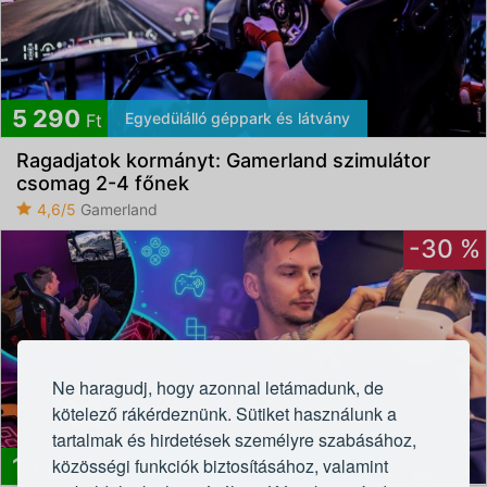
5 290
Egyedülálló géppark és látvány
Ft
Ragadjatok kormányt: Gamerland szimulátor
csomag 2-4 főnek
4,6/5
Gamerland
-30 %
Ne haragudj, hogy azonnal letámadunk, de
kötelező rákérdeznünk. Sütiket használunk a
tartalmak és hirdetések személyre szabásához,
13 990
közösségi funkciók biztosításához, valamint
Egyedülálló géppark és látvány
Ft