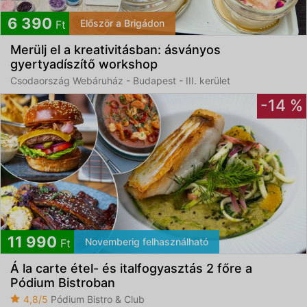
6 390
Először a Brigádon
Ft
Merülj el a kreativitásban: ásványos
gyertyadíszítő workshop
Csodaország Webáruház - Budapest - III. kerület
-14 %
11 990
Novemberig felhasználható
Ft
Á la carte étel- és italfogyasztás 2 főre a
Pódium Bistroban
4,8/5
Pódium Bistro & Club