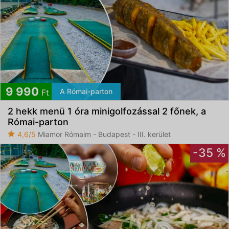
9 990
A Római-parton
Ft
2 hekk menü 1 óra minigolfozással 2 főnek, a
Római-parton
4,6/5
Miamor Rómaim - Budapest - III. kerület
-35 %