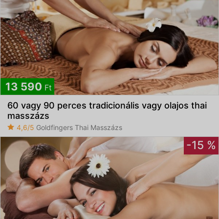
13 590
Ft
60 vagy 90 perces tradicionális vagy olajos thai
masszázs
4,6/5
Goldfingers Thai Masszázs
-15 %