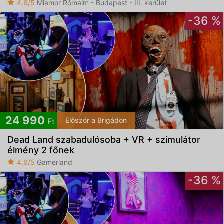
4,6/5
Miamor Rómaim - Budapest - III. kerület
-36 %
24 990
Először a Brigádon
Ft
Dead Land szabadulósoba + VR + szimulátor
élmény 2 főnek
4,6/5
Gamerland
-36 %