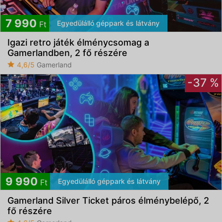
7 990
Egyedülálló géppark és látvány
Ft
Igazi retro játék élménycsomag a
Gamerlandben, 2 fő részére
4,6/5
Gamerland
-37 %
9 990
Egyedülálló géppark és látvány
Ft
Gamerland Silver Ticket páros élménybelépő, 2
fő részére