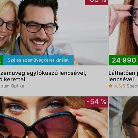
24 990
Széles szemüvegkeret kínálat
t
szemüveg egyfókuszú lencsével,
Láthatóan 
ó kerettel
lencsével
trum Optika
4,6/5
Spect
-54 %