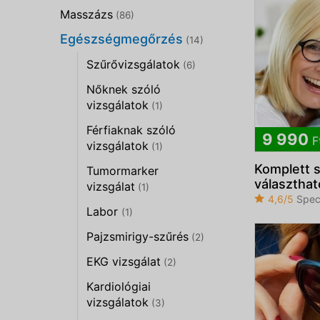
Masszázs
(86)
Egészségmegőrzés
(14)
Szűrővizsgálatok
(6)
Nőknek szóló
vizsgálatok
(1)
Férfiaknak szóló
9 990
F
vizsgálatok
(1)
Komplett 
Tumormarker
választhat
vizsgálat
(1)
4,6/5
Spec
Labor
(1)
Pajzsmirigy-szűrés
(2)
EKG vizsgálat
(2)
Kardiológiai
vizsgálatok
(3)