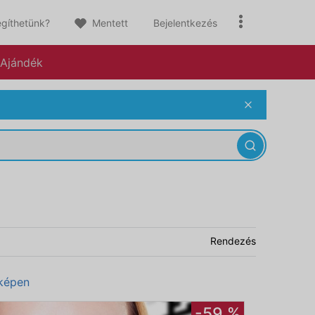
gíthetünk?
Mentett
Bejelentkezés
Ajándék
Rendezés
képen
-59 %