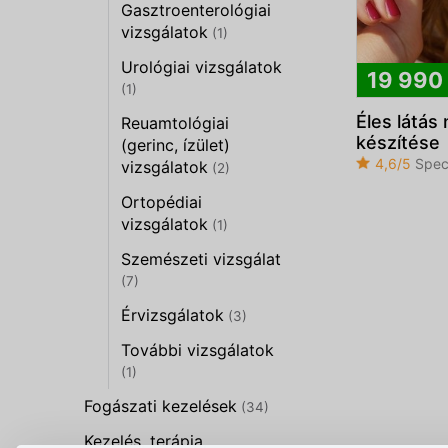
Gasztroenterológiai
vizsgálatok
(1)
Urológiai vizsgálatok
19 990
(1)
Éles látás
Reuamtológiai
készítése
(gerinc, ízület)
4,6/5
Spec
vizsgálatok
(2)
Ortopédiai
vizsgálatok
(1)
Szemészeti vizsgálat
(7)
Érvizsgálatok
(3)
További vizsgálatok
(1)
Fogászati kezelések
(34)
Kezelés, terápia,