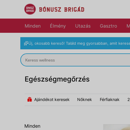
Minden
Élmény
Utazás
Gasztro
M
Új, okosabb kereső! Találd meg gyorsabban, amit kerese
Egészségmegőrzés
Ajándékot keresek
Nőknek
Férfiaknak
2
Minden