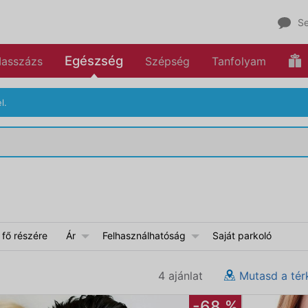
Se
Egészség
asszázs
Szépség
Tanfolyam
l.
 fő részére
Ár
Felhasználhatóság
Saját parkoló
4 ajánlat
Mutasd a tér
-68 %