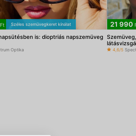
21 990
Széles szemüvegkeret kínálat
Ft
F
 napsütésben is: dioptriás napszemüveg
Szemüveg, 
látásvizsgá
trum Optika
4,6/5
Spect