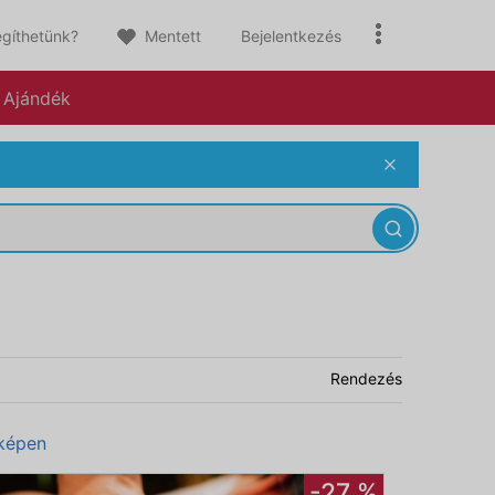
gíthetünk?
Mentett
Bejelentkezés
Ajándék
Rendezés
képen
-27 %