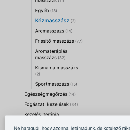
masszázs
(11)
Egyéb
(18)
Kézmasszász
(2)
Arcmasszázs
(14)
Frissítő masszázs
(77)
Aromaterápiás
masszázs
(32)
Kismama masszázs
(2)
Sportmasszázs
(15)
Egészségmegőrzés
(14)
Fogászati kezelések
(34)
Kezelés, terápia,
tanácsadás
(1)
Ne haragudj, hogy azonnal letámadunk, de kötelező rák