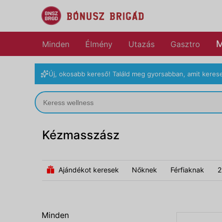
M
Minden
Élmény
Utazás
Gasztro
Új, okosabb kereső! Találd meg gyorsabban, amit kerese
Kézmasszász
Ajándékot keresek
Nőknek
Férfiaknak
2
Minden