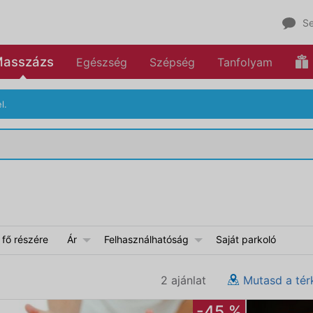
Se
asszázs
Egészség
Szépség
Tanfolyam
l.
 fő részére
Ár
Felhasználhatóság
Saját parkoló
2 ajánlat
Mutasd a tér
-45 %