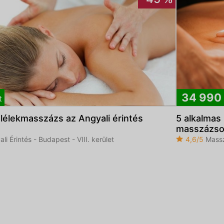
34 990
t
lélekmasszázs az Angyali érintés
5 alkalmas 
masszázs
li Érintés - Budapest - VIII. kerület
4,6/5
Masszá