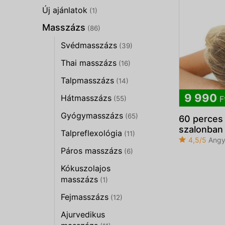
Új ajánlatok
(1)
Masszázs
(86)
Svédmasszázs
(39)
Thai masszázs
(16)
Talpmasszázs
(14)
9 990
Hátmasszázs
F
(55)
Gyógymasszázs
(65)
60 perces 
szalonban
Talpreflexológia
(11)
4,5/5
Angya
Páros masszázs
(6)
Kókuszolajos
masszázs
(1)
Fejmasszázs
(12)
Ajurvedikus