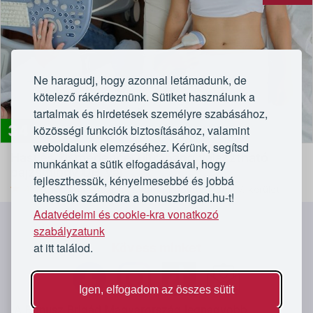
Ne haragudj, hogy azonnal letámadunk, de
kötelező rákérdeznünk. Sütiket használunk a
tartalmak és hirdetések személyre szabásához,
34 990
közösségi funkciók biztosításához, valamint
Modern, profi rendelőintézet
Ft
weboldalunk elemzéséhez. Kérünk, segítsd
Hasi és kismedencei ultrahang választható
munkánkat a sütik elfogadásával, hogy
pajzsmirigy UH-val
fejleszthessük, kényelmesebbé és jobbá
4,5/5
Medina Egészségcentrum - Budapest - IV. kerület
tehessük számodra a bonuszbrigad.hu-t!
Adatvédelmi és cookie-kra vonatkozó
`
szabályzatunk
at itt találod.
Kövess minket
Igen, elfogadom az összes sütit
A Bónusz Brigád Magyarország legnagyobb