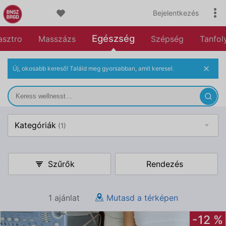
Bejelentkezés
Egészség
asztro
Masszázs
Szépség
Tanfo
Új, okosabb kereső! Találd meg gyorsabban, amit keresel.
Kategóriák
(1)
Szűrők
Rendezés
1 ajánlat
Mutasd a térképen
-12 %