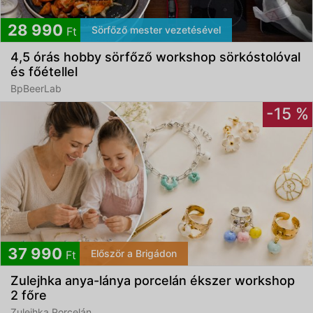
28 990
Sörfőző mester vezetésével
Ft
4,5 órás hobby sörfőző workshop sörkóstolóval
és főétellel
BpBeerLab
-15 %
37 990
Először a Brigádon
Ft
Zulejhka anya-lánya porcelán ékszer workshop
2 főre
Zulejhka Porcelán