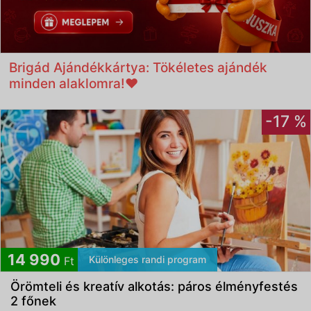
Brigád Ajándékkártya: Tökéletes ajándék
minden alaklomra!❤️
-17 %
14 990
Különleges randi program
Ft
Örömteli és kreatív alkotás: páros élményfestés
2 főnek