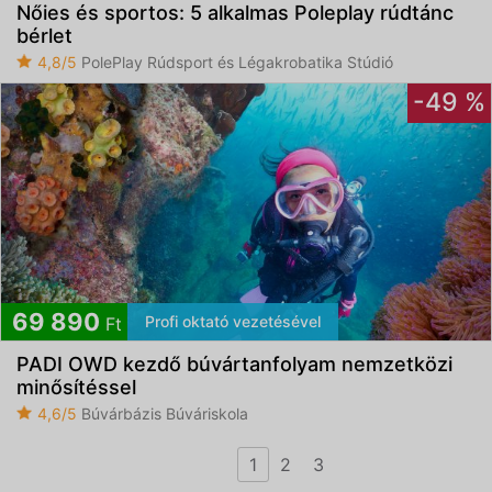
Nőies és sportos: 5 alkalmas Poleplay rúdtánc
bérlet
4,8/5
PolePlay Rúdsport és Légakrobatika Stúdió
-49 %
69 890
Profi oktató vezetésével
Ft
PADI OWD kezdő búvártanfolyam nemzetközi
minősítéssel
4,6/5
Búvárbázis Búváriskola
1
2
3