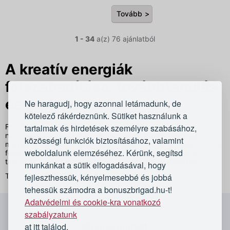
Tovább
1 - 34
a(z) 76 ajánlatból
A kreatív energiák
felszabadítása: továbbtanulás
és tanfolyam
Ne haragudj, hogy azonnal letámadunk, de
kötelező rákérdeznünk. Sütiket használunk a
tartalmak és hirdetések személyre szabásához,
Fejlődésre és továbbképzésre mindenkinek szüksége van, de
nem kizárólag a szakmáján belül. Az élet bármely területén
közösségi funkciók biztosításához, valamint
megtapasztalható a folyamatos progresszivitás, amellyel muszáj
weboldalunk elemzéséhez. Kérünk, segítsd
felvenni a versenyt ahhoz, hogy naprakész maradhass. A
tanfolyamoknak köszönhetően új kapcsolatokat építhetsz,
munkánkat a sütik elfogadásával, hogy
kreativitásodat szabadjára engedheted, és megújulhatsz. Állj
Teljes leírás
fejleszthessük, kényelmesebbé és jobbá
meg egy pillanatra, és töltődj fel egy új képzéssel!
tehessük számodra a bonuszbrigad.hu-t!
Készítsd el a hétköznapok legszebb
Adatvédelmi és cookie-kra vonatkozó
`
sminkjét!
szabályzatunk
at itt találod.
Kövess minket