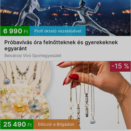
6 990
Profi oktató vezetésével
Ft
Próbavívás óra felnőtteknek és gyerekeknek
egyaránt
Belvárosi Vívó Sportegyesület
-15 %
25 490
Először a Brigádon
Ft