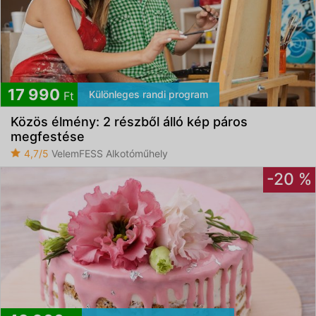
17 990
Különleges randi program
Ft
Közös élmény: 2 részből álló kép páros
megfestése
4,7/5
VelemFESS Alkotóműhely
-20 %