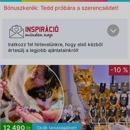
Bónuszkerék: Tedd próbára a szerencsédet!
Iratkozz fel hírlevelünkre, hogy első kézből
értesülj a legjobb ajánlatainkról!
-10 %
Feliratkozom
12 490
Cicák társaságában!
Ft