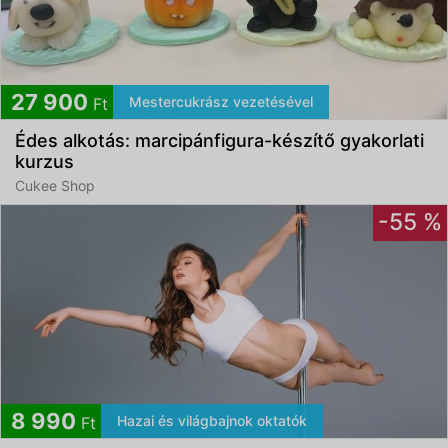
27 900
Mestercukrász vezetésével
Ft
Édes alkotás: marcipánfigura-készítő gyakorlati
kurzus
Cukee Shop
-55 %
8 990
Hazai és világbajnok oktatók
Ft