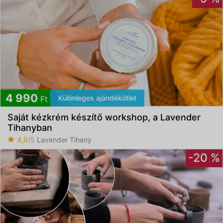
4 990
Különleges ajándékötlet
Ft
Saját kézkrém készítő workshop, a Lavender
Tihanyban
4,9/5
Lavender Tihany
-20 %