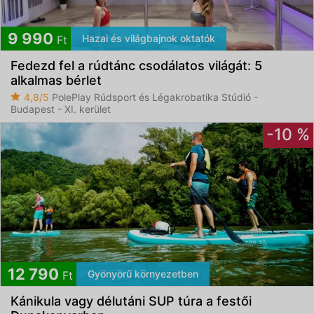
9 990
Hazai és világbajnok oktatók
Ft
Fedezd fel a rúdtánc csodálatos világát: 5
alkalmas bérlet
4,8/5
PolePlay Rúdsport és Légakrobatika Stúdió -
Budapest - XI. kerület
-10 %
12 790
Gyönyörű környezetben
Ft
Kánikula vagy délutáni SUP túra a festői