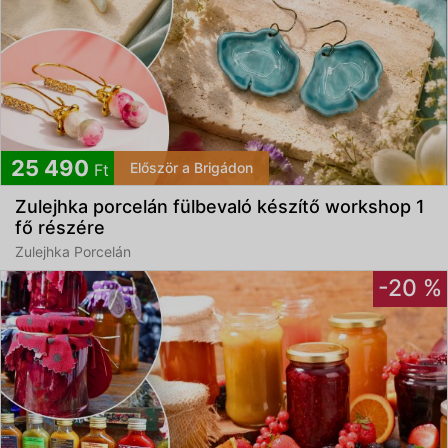
25 490
Először a Brigádon
Ft
Zulejhka porcelán fülbevaló készítő workshop 1
fő részére
Zulejhka Porcelán
-20 %