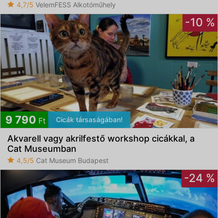
4,7/5
VelemFESS Alkotóműhely
-10 %
9 790
Cicák társaságában!
Ft
Akvarell vagy akrilfestő workshop cicákkal, a
Cat Museumban
4,5/5
Cat Museum Budapest
-24 %