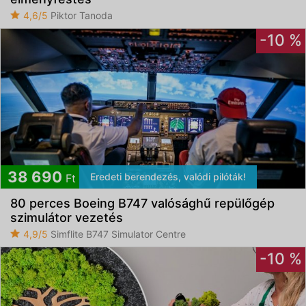
4,6/5
Piktor Tanoda
-10 %
38 690
Eredeti berendezés, valódi pilóták!
Ft
80 perces Boeing B747 valósághű repülőgép
szimulátor vezetés
4,9/5
Simflite B747 Simulator Centre
-10 %