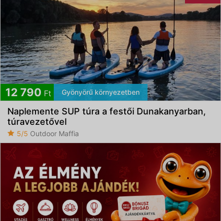
12 790
Gyönyörű környezetben
Ft
Naplemente SUP túra a festői Dunakanyarban,
túravezetővel
5/5
Outdoor Maffia