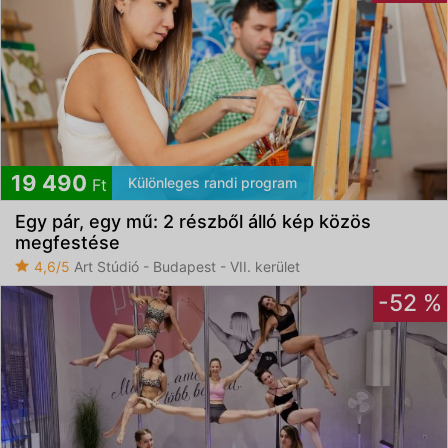
19 490
Különleges randi program
Ft
Egy pár, egy mű: 2 részből álló kép közös
megfestése
4,6/5
Art Stúdió - Budapest - VII. kerület
-52 %