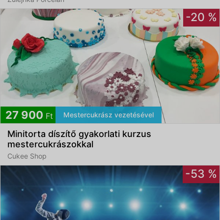
-20 %
27 900
Mestercukrász vezetésével
Ft
Minitorta díszítő gyakorlati kurzus
mestercukrászokkal
Cukee Shop
-53 %