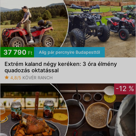
37 790
Alig pár percnyire Budapesttől
Ft
Extrém kaland négy keréken: 3 óra élmény
quadozás oktatással
4,8/5
KÖVÉR RANCH
-12 %