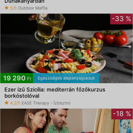
Dunakanyarban
5/5
Outdoor Maffia
-33 %
19 290
Egészséges alapanyagokból
Ft
Ezer ízű Szicília: mediterrán főzőkurzus
borkóstolóval
4,2/5
EASE Therapy - Ízbisztró
-18 %