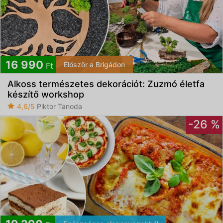
16 990
Először a Brigádon
Ft
Alkoss természetes dekorációt: Zuzmó életfa
készítő workshop
4,6/5
Piktor Tanoda
-26 %