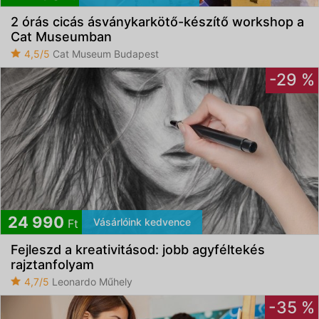
2 órás cicás ásványkarkötő-készítő workshop a
Elfogadom az
ÁSZF
-et és az
Adatvédelmi
Cat Museumban
tájékoztatót
4,5/5
Cat Museum Budapest
-29 %
24 990
Vásárlóink kedvence
Ft
Fejleszd a kreativitásod: jobb agyféltekés
rajztanfolyam
4,7/5
Leonardo Műhely
-35 %