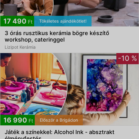
17 490
Tökéletes ajándékötlet!
Ft
3 órás rusztikus kerámia bögre készítő
workshop, cateringgel
Lizipot Kerámia
-10 %
16 990
Először a Brigádon
Ft
Játék a színekkel: Alcohol Ink - absztrakt
élményfestés