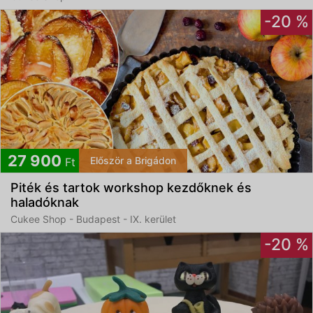
-20 %
27 900
Először a Brigádon
Ft
Piték és tartok workshop kezdőknek és
haladóknak
Cukee Shop - Budapest - IX. kerület
-20 %