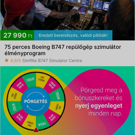
27 990
Eredeti berendezés, valódi pilóták!
Ft
75 perces Boeing B747 repülőgép szimulátor
élményprogram
4,9/5
Simflite B747 Simulator Centre