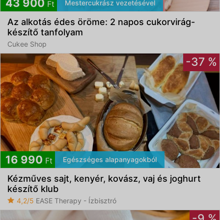
43 900
Mestercukrász vezetésével
Ft
Az alkotás édes öröme: 2 napos cukorvirág-
készítő tanfolyam
Cukee Shop
-37 %
16 990
Egészséges alapanyagokból
Ft
Kézműves sajt, kenyér, kovász, vaj és joghurt
készítő klub
4,2/5
EASE Therapy - Ízbisztró
-9 %