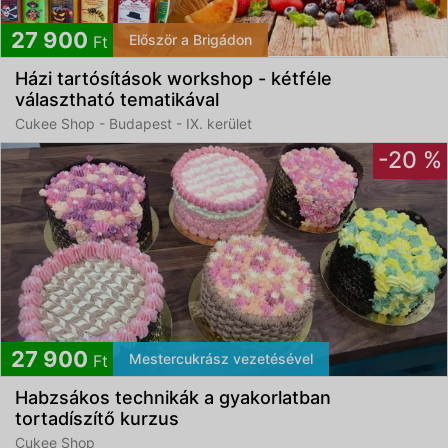
27 900
Először a Brigádon
Ft
Házi tartósítások workshop - kétféle
választható tematikával
Cukee Shop - Budapest - IX. kerület
-20 %
27 900
Mestercukrász vezetésével
Ft
Habzsákos technikák a gyakorlatban
tortadíszítő kurzus
Cukee Shop