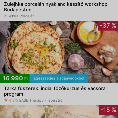
Zulejhka porcelán nyaklánc készítő workshop
Budapesten
Zulejhka Porcelán
-37 %
16 990
Egészséges alapanyagokból
Ft
Tarka fűszerek: indiai főzőkurzus és vacsora
program
4,2/5
EASE Therapy - Ízbisztró
-15 %