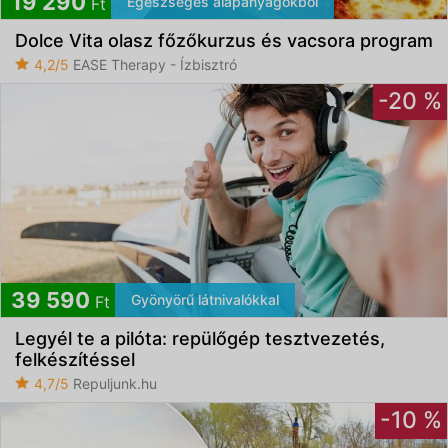
19 290
Egészséges alapanyagokból
Ft
Dolce Vita olasz főzőkurzus és vacsora program
4,2/5
EASE Therapy - Ízbisztró
-20 %
39 590
Gyönyörű látnivalókkal
Ft
Legyél te a pilóta: repülőgép tesztvezetés,
felkészítéssel
4,7/5
Repuljunk.hu
-10 %