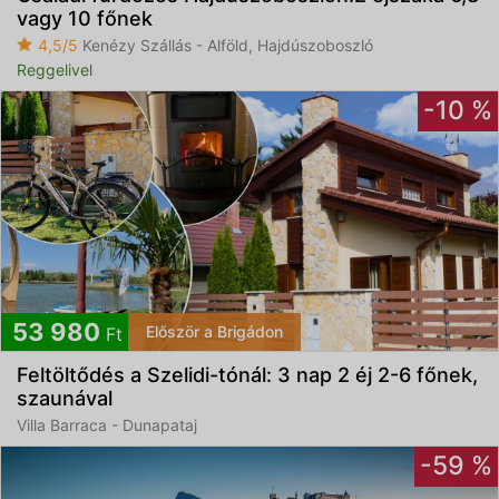
vagy 10 főnek
4,5/5
Kenézy Szállás - Alföld, Hajdúszoboszló
Reggelivel
-10 %
53 980
Először a Brigádon
Ft
Feltöltődés a Szelidi-tónál: 3 nap 2 éj 2-6 főnek,
szaunával
Villa Barraca - Dunapataj
-59 %