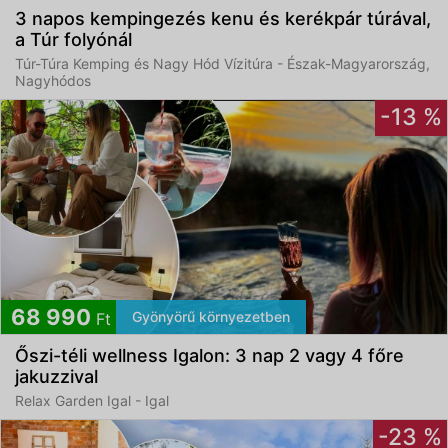
3 napos kempingezés kenu és kerékpár túrával,
a Túr folyónál
Túr-Túra Kemping és Nagy Hód Vízitúra - Észak-Magyarország,
Nagyhódos
-13 %
68 990
Gyönyörű környezetben
Ft
Őszi-téli wellness Igalon: 3 nap 2 vagy 4 főre
jakuzzival
Relax Garden Igal - Igal
-23 %