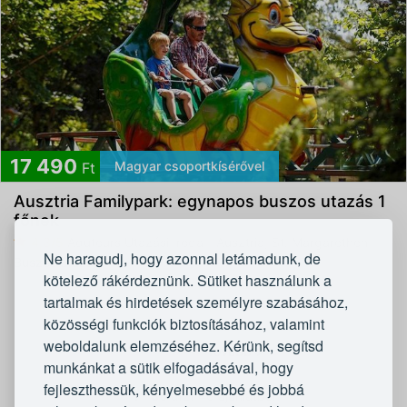
17 490
Magyar csoportkísérővel
Ft
Ausztria Familypark: egynapos buszos utazás 1
főnek
4,3/5
Adutours Utazási Iroda - Ausztria, St. Margarethen
Ne haragudj, hogy azonnal letámadunk, de
Buszos utazás
kötelező rákérdeznünk. Sütiket használunk a
tartalmak és hirdetések személyre szabásához,
1
2
közösségi funkciók biztosításához, valamint
weboldalunk elemzéséhez. Kérünk, segítsd
Tovább
munkánkat a sütik elfogadásával, hogy
fejleszthessük, kényelmesebbé és jobbá
1 - 36
a(z) 46 ajánlatból