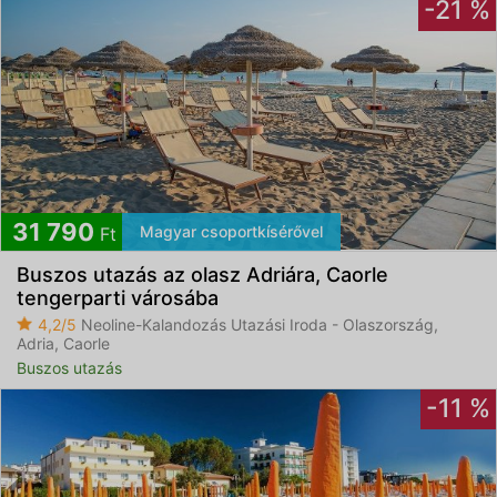
-21 %
31 790
Magyar csoportkísérővel
Ft
Buszos utazás az olasz Adriára, Caorle
tengerparti városába
4,2/5
Neoline-Kalandozás Utazási Iroda - Olaszország,
Adria, Caorle
Buszos utazás
-11 %