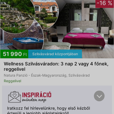
-16 %
51 990
Szilvásvárad központjában
Ft
Wellness Szilvásváradon: 3 nap 2 vagy 4 főnek,
reggelivel
Natura Panzió - Észak-Magyarország, Szilvásvárad
Reggelivel
Iratkozz fel hírlevelünkre, hogy első kézből
értesülj a legjobb ajánlatainkról!