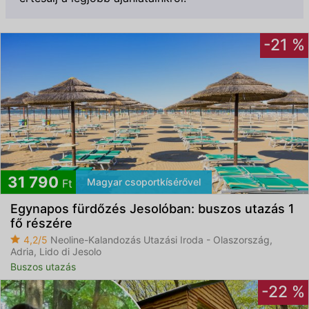
-21 %
Feliratkozom
31 790
Magyar csoportkísérővel
Ft
Egynapos fürdőzés Jesolóban: buszos utazás 1
Elfogadom az
ÁSZF
-et és az
Adatvédelmi
fő részére
tájékoztatót
4,2/5
Neoline-Kalandozás Utazási Iroda - Olaszország,
Adria, Lido di Jesolo
Buszos utazás
-22 %