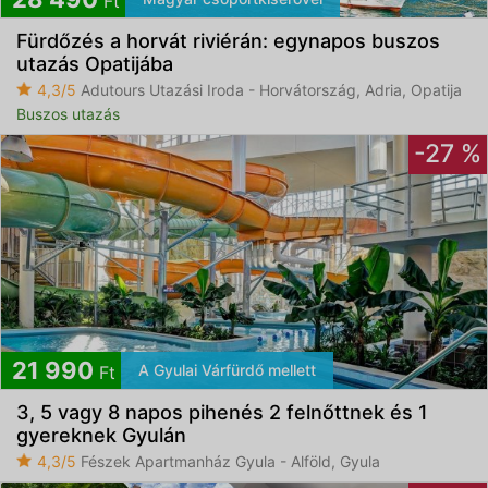
Ft
Fürdőzés a horvát riviérán: egynapos buszos
utazás Opatijába
4,3/5
Adutours Utazási Iroda - Horvátország, Adria, Opatija
Buszos utazás
-27 %
21 990
A Gyulai Várfürdő mellett
Ft
3, 5 vagy 8 napos pihenés 2 felnőttnek és 1
gyereknek Gyulán
4,3/5
Fészek Apartmanház Gyula - Alföld, Gyula