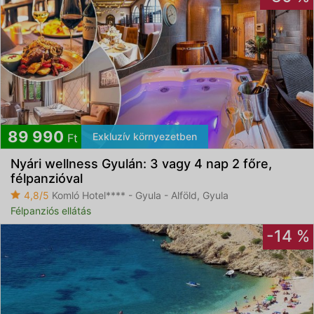
89 990
Exkluzív környezetben
Ft
Nyári wellness Gyulán: 3 vagy 4 nap 2 főre,
félpanzióval
4,8/5
Komló Hotel**** - Gyula - Alföld, Gyula
Félpanziós ellátás
-14 %