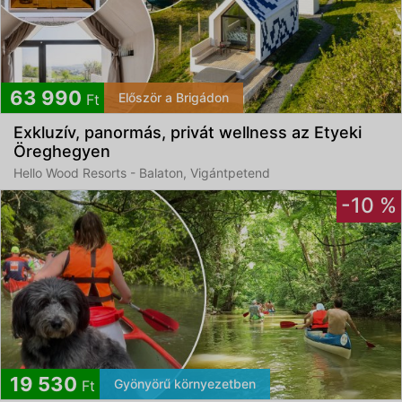
63 990
Először a Brigádon
Ft
Exkluzív, panormás, privát wellness az Etyeki
Öreghegyen
Hello Wood Resorts - Balaton, Vigántpetend
-10 %
19 530
Gyönyörű környezetben
Ft