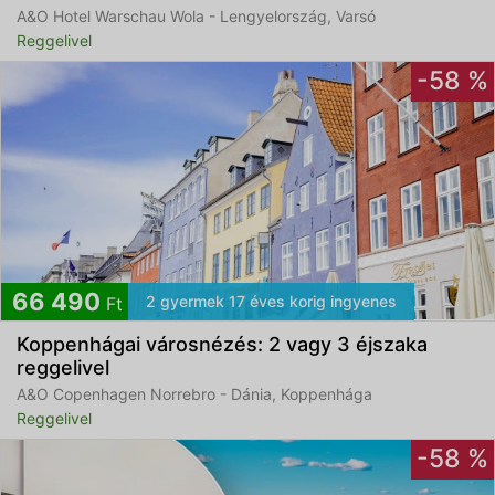
A&O Hotel Warschau Wola - Lengyelország, Varsó
Reggelivel
-58 %
66 490
2 gyermek 17 éves korig ingyenes
Ft
Koppenhágai városnézés: 2 vagy 3 éjszaka
reggelivel
A&O Copenhagen Norrebro - Dánia, Koppenhága
Reggelivel
-58 %