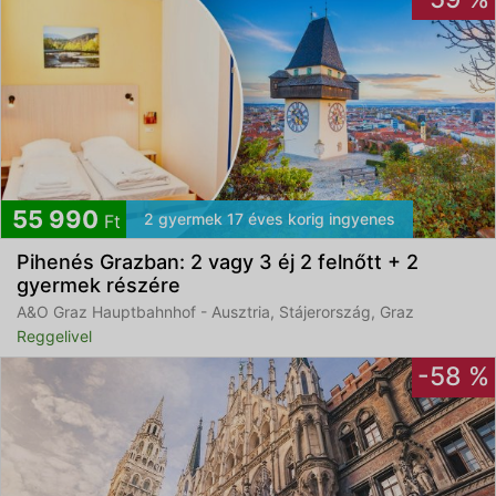
55 990
2 gyermek 17 éves korig ingyenes
Ft
Pihenés Grazban: 2 vagy 3 éj 2 felnőtt + 2
gyermek részére
A&O Graz Hauptbahnhof - Ausztria, Stájerország, Graz
Reggelivel
-58 %