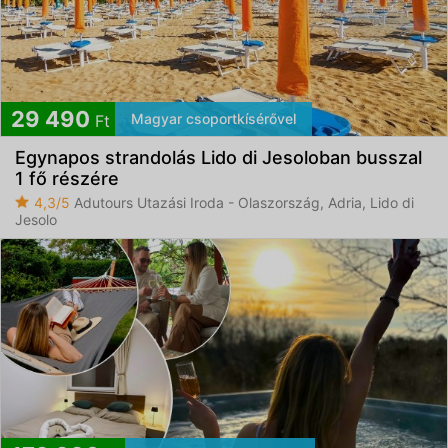
29 490
Magyar csoportkísérővel
Ft
Egynapos strandolás Lido di Jesoloban busszal
1 fő részére
4,3/5
Adutours Utazási Iroda - Olaszország, Adria, Lido di
Jesolo