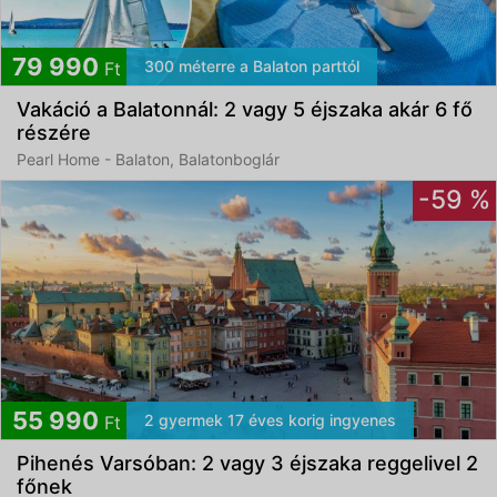
79 990
300 méterre a Balaton parttól
Ft
Vakáció a Balatonnál: 2 vagy 5 éjszaka akár 6 fő
részére
Pearl Home - Balaton, Balatonboglár
-59 %
55 990
2 gyermek 17 éves korig ingyenes
Ft
Pihenés Varsóban: 2 vagy 3 éjszaka reggelivel 2
főnek