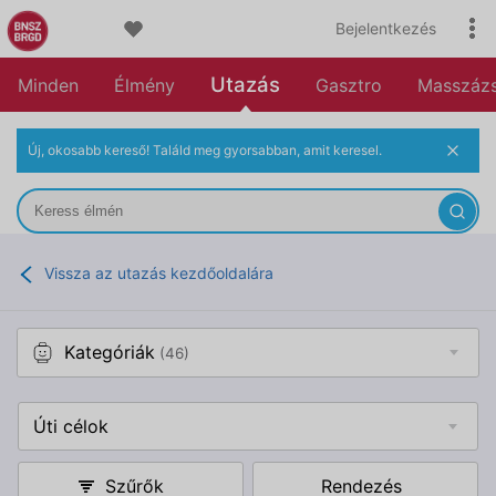
Bejelentkezés
Utazás
Minden
Élmény
Gasztro
Masszáz
Új, okosabb kereső! Találd meg gyorsabban, amit keresel.
Vissza az utazás kezdőoldalára
Kategóriák
(46)
Úti célok
Szűrők
Rendezés