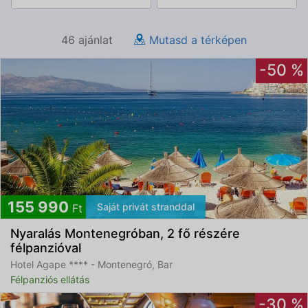
46 ajánlat
Mutasd a térképen
-50 %
155 990
Saját privát stranddal
Ft
Nyaralás Montenegróban, 2 fő részére
félpanzióval
Hotel Agape **** - Montenegró, Bar
Félpanziós ellátás
-30 %