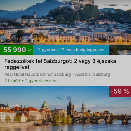
55 990
2 gyermek 17 éves korig ingyenes
Ft
Fedezzétek fel Salzburgot: 2 vagy 3 éjszaka
reggelivel
A&O Hotel Hauptbahnhof Salzburg - Ausztria, Salzburg
2 felnőtt + 2 gyerek részére
-59 %