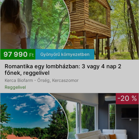
97 990
Gyönyörű környezetben
Ft
Romantika egy lombházban: 3 vagy 4 nap 2
főnek, reggelivel
Kerca Biofarm - Őrség, Kercaszomor
Reggelivel
-20 %