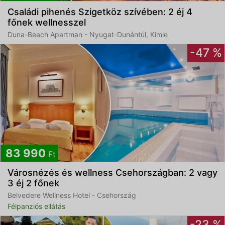
Családi pihenés Szigetköz szívében: 2 éj 4
főnek wellnesszel
Duna-Beach Apartman - Nyugat-Dunántúl, Kimle
-47 %
83 990
Ft
Városnézés és wellness Csehországban: 2 vagy
3 éj 2 főnek
Belvedere Wellness Hotel​ - Csehország
Félpanziós ellátás
-23 %