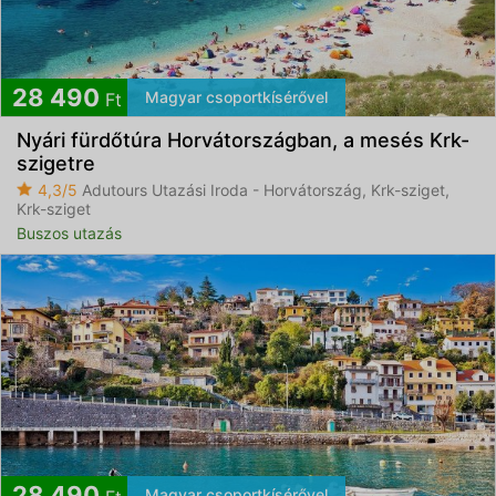
28 490
Magyar csoportkísérővel
Ft
Nyári fürdőtúra Horvátországban, a mesés Krk-
szigetre
4,3/5
Adutours Utazási Iroda - Horvátország, Krk-sziget,
Krk-sziget
Buszos utazás
28 490
Magyar csoportkísérővel