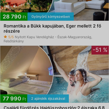
28 790
Gyönyörű környezetben
Ft
Romantika a Bükk kapujában, Eger mellett 2 fő
részére
5/5
Nyitott Kapu Vendégház - Észak-Magyarország,
Felsőtárkány
-51 %
77 990
2 ajándék éjszakával
Ft
Családi fürdőzés Hajdúszoboszlón:2 éjszaka 6,8