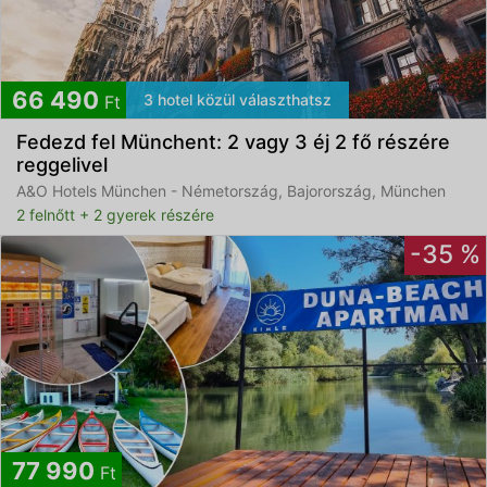
66 490
3 hotel közül választhatsz
Ft
Fedezd fel Münchent: 2 vagy 3 éj 2 fő részére
reggelivel
A&O Hotels München - Németország, Bajorország, München
2 felnőtt + 2 gyerek részére
-35 %
77 990
Ft