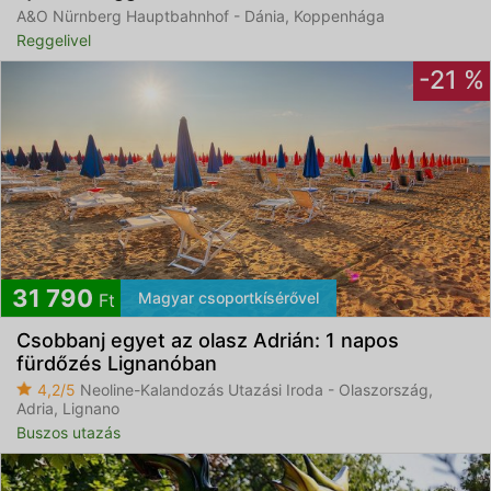
A&O Nürnberg Hauptbahnhof - Dánia, Koppenhága
Reggelivel
-21 %
31 790
Magyar csoportkísérővel
Ft
Csobbanj egyet az olasz Adrián: 1 napos
fürdőzés Lignanóban
4,2/5
Neoline-Kalandozás Utazási Iroda - Olaszország,
Adria, Lignano
Buszos utazás