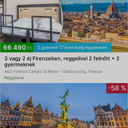
66 490
2 gyermek 17 éves korig ingyenesen
Ft
3 vagy 2 éj Firenzeben, reggelivel 2 felnőtt + 2
gyermeknek
A&O Firenze Campo di Marte - Olaszország, Firenze
Reggelivel
-58 %