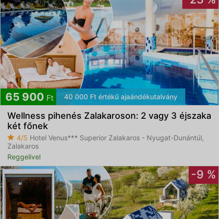
65 900
40 000 Ft értékű ajaándékutalvány
Ft
Wellness pihenés Zalakaroson: 2 vagy 3 éjszaka
két főnek
4/5
Hotel Venus*** Superior Zalakaros - Nyugat-Dunántúl,
Zalakaros
Reggelivel
-9 %