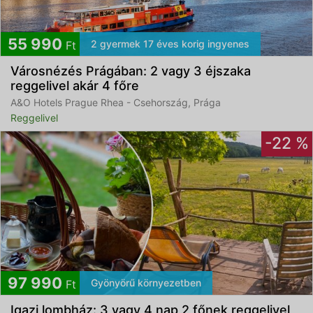
55 990
2 gyermek 17 éves korig ingyenes
Ft
Városnézés Prágában: 2 vagy 3 éjszaka
reggelivel akár 4 főre
A&O Hotels Prague Rhea - Csehország, Prága
Reggelivel
-22 %
97 990
Gyönyörű környezetben
Ft
Igazi lombház: 3 vagy 4 nap 2 főnek reggelivel,