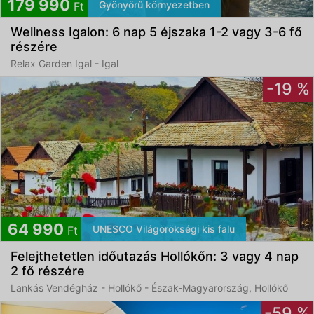
179 990
Gyönyörű környezetben
Ft
Wellness Igalon: 6 nap 5 éjszaka 1-2 vagy 3-6 fő
részére
Relax Garden Igal - Igal
-19 %
64 990
UNESCO Világörökségi kis falu
Ft
Felejthetetlen időutazás Hollókőn: 3 vagy 4 nap
2 fő részére
Lankás Vendégház - Hollókő - Észak-Magyarország, Hollókő
-59 %