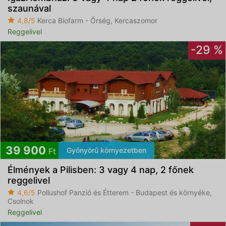
szaunával
4,8/5
Kerca Biofarm - Őrség, Kercaszomor
Reggelivel
-29 %
39 900
Gyönyörű környezetben
Ft
Élmények a Pilisben: 3 vagy 4 nap, 2 főnek
reggelivel
4,6/5
Pollushof Panzió és Étterem - Budapest és környéke,
Csolnok
Reggelivel