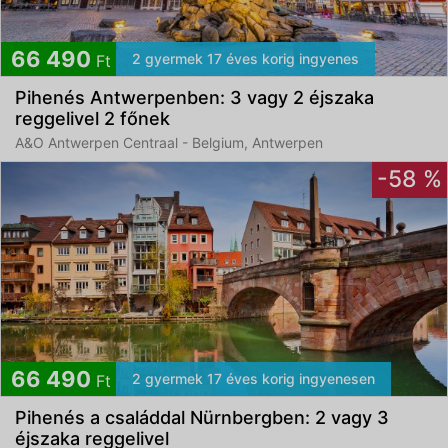
66 490
2 gyermek 17 éves korig ingyenes
Ft
Pihenés Antwerpenben: 3 vagy 2 éjszaka
reggelivel 2 főnek
A&O Antwerpen Centraal - Belgium, Antwerpen
-58 %
66 490
2 gyermek 17 éves korig ingyenesen
Ft
Pihenés a családdal Nürnbergben: 2 vagy 3
éjszaka reggelivel