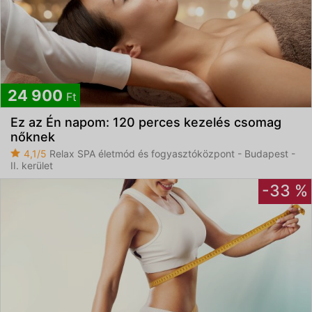
24 900
Ft
Ez az Én napom: 120 perces kezelés csomag
nőknek
4,1/5
Relax SPA életmód és fogyasztóközpont - Budapest -
II. kerület
-33 %