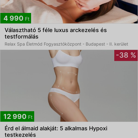
4 990
Ft
Választható 5 féle luxus arckezelés és
testformálás
Relax Spa Életmód Fogyasztóközpont - Budapest - II. kerület
-38 %
12 990
Ft
Érd el álmaid alakját: 5 alkalmas Hypoxi
testkezelés