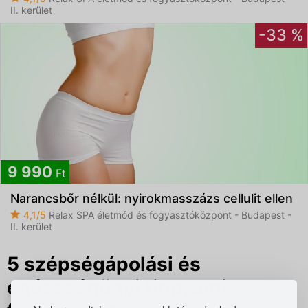
II. kerület
-33 %
9 990
Ft
Narancsbőr nélkül: nyirokmasszázs cellulit ellen
4,1/5
Relax SPA életmód és fogyasztóközpont - Budapest -
II. kerület
5 szépségápolási és
egészségügyi tipp, ami