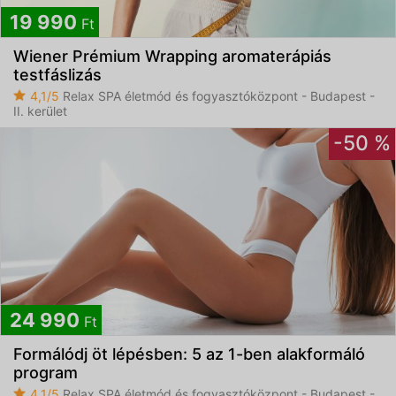
19 990
Ft
Wiener Prémium Wrapping aromaterápiás
testfáslizás
4,1/5
Relax SPA életmód és fogyasztóközpont - Budapest -
II. kerület
-50 %
24 990
Ft
Formálódj öt lépésben: 5 az 1-ben alakformáló
program
4,1/5
Relax SPA életmód és fogyasztóközpont - Budapest -