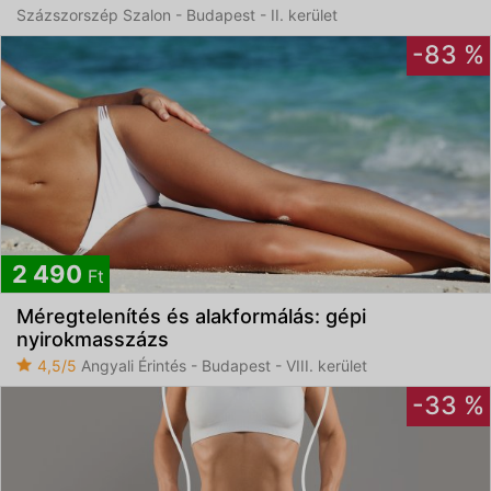
Százszorszép Szalon - Budapest - II. kerület
-83 %
2 490
Ft
Méregtelenítés és alakformálás: gépi
nyirokmasszázs
4,5/5
Angyali Érintés - Budapest - VIII. kerület
-33 %