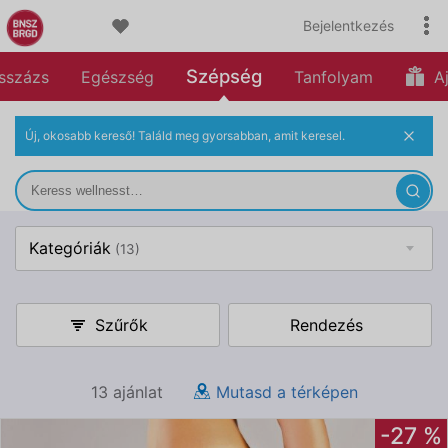
Bejelentkezés
Szépség
sszázs
Egészség
Tanfolyam
Aj
Új, okosabb kereső! Találd meg gyorsabban, amit keresel.
Kategóriák
(13)
Szűrők
Rendezés
13 ajánlat
Mutasd a térképen
-27 %