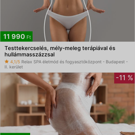
11 990
Ft
Testtekercselés, mély-meleg terápiával és
hullámmasszázzsal
4,1/5
Relax SPA életmód és fogyasztóközpont - Budapest -
II. kerület
-11 %