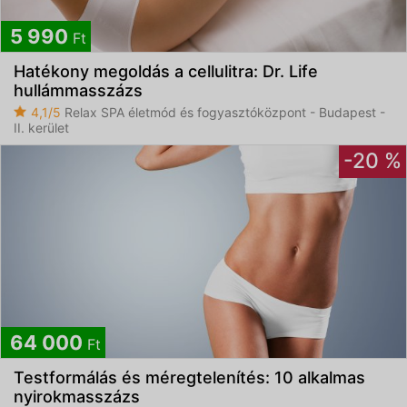
Feliratkozom
5 990
Ft
Hatékony megoldás a cellulitra: Dr. Life
Elfogadom az
ÁSZF
-et és az
Adatvédelmi
hullámmasszázs
tájékoztatót
4,1/5
Relax SPA életmód és fogyasztóközpont - Budapest -
II. kerület
-20 %
64 000
Ft
Testformálás és méregtelenítés: 10 alkalmas
nyirokmasszázs