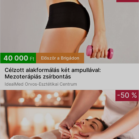
40 000
Először a Brigádon
Ft
Célzott alakformálás két ampullával:
Mezoterápiás zsírbontás
IdealMed Orvos-Esztétikai Centrum
-50 %