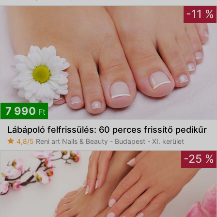
-11 %
7 990
Ft
Lábápoló felfrissülés: 60 perces frissítő pedikűr
4,8/5
Reni art Nails & Beauty - Budapest - XI. kerület
-25 %