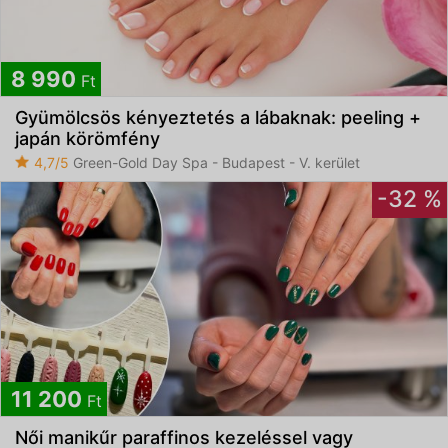
8 990
Ft
Gyümölcsös kényeztetés a lábaknak: peeling +
japán körömfény
4,7/5
Green-Gold Day Spa - Budapest - V. kerület
-32 %
11 200
Ft
Női manikűr paraffinos kezeléssel vagy