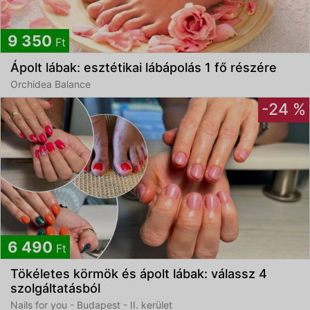
9 350
Ft
Ápolt lábak: esztétikai lábápolás 1 fő részére
Orchidea Balance
-24 %
6 490
Ft
Tökéletes körmök és ápolt lábak: válassz 4
szolgáltatásból
Nails for you - Budapest - II. kerület