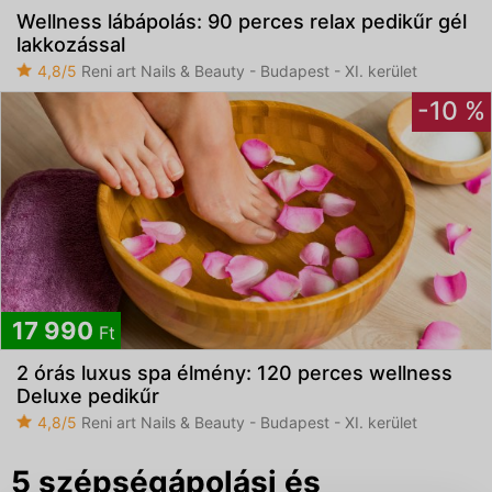
Wellness lábápolás: 90 perces relax pedikűr gél
Elfogadom az
ÁSZF
-et és az
Adatvédelmi
lakkozással
tájékoztatót
4,8/5
Reni art Nails & Beauty - Budapest - XI. kerület
-10 %
17 990
Ft
2 órás luxus spa élmény: 120 perces wellness
Deluxe pedikűr
4,8/5
Reni art Nails & Beauty - Budapest - XI. kerület
5 szépségápolási és