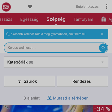
Bejelentkezés
Szépség
sszázs
Egészség
Tanfolyam
Aj
Új, okosabb kereső! Találd meg gyorsabban, amit keresel.
Kategóriák
(8)
Szűrők
Rendezés
8 ajánlat
Mutasd a térképen
-34 %