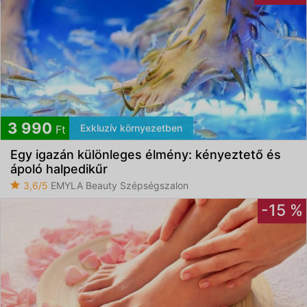
3 990
Exkluzív környezetben
Ft
Egy igazán különleges élmény: kényeztető és
ápoló halpedikűr
3,6/5
EMYLA Beauty Szépségszalon
-15 %