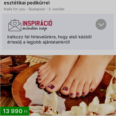
esztétikai pedikűrrel
Nails for you - Budapest - II. kerület
Iratkozz fel hírlevelünkre, hogy első kézből
értesülj a legjobb ajánlatainkról!
Feliratkozom
13 990
Ft